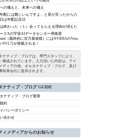
人が月30万円以上という可能性
への備えと、未来への備え
年配には難しいんですよ」と君が言ったから八
日は年配記念日
は終わった（１）会ってもらえる理由が消えた
ースXの宇宙AIデータセンター用衛星
armind（最終的に百万基規模）にはNVIDIAのVera
bin NVL72が搭載される！
タナティブ・ブログは、専門スタッフにより、
・構成されています。入力頂いた内容は、アイ
メディアの他、オルタナティブ・ブログ、及び
事執筆会社に提供されます。
タナティブ・ブログ GUIDE
タナティブ・ブログ憲章
規約
イバシーポリシー
い合わせ
ティメディアからのお知らせ