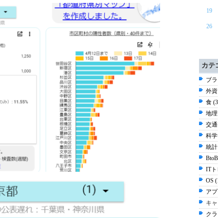
19
26
カテ
ブラ
外資
食 (
地理 
交通
科学 
統計 
Bt
ITト
OS 
アプ
キャ
クラ