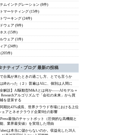
テムインテグレーション (8件)
トマーケティング (15件)
トワーキング (24件)
ドウェア (9件)
ス (15件)
ルウェア (1件)
ア (24件)
(205件)
タナティブ・ブログ 最新の投稿
で台風が来たときの過ごし方、とでも言うか
は終わった（２）普遍はAIに、個別は人間に
全解説】AI駆動型M&Aとは何か――AIモデル＋
ep Researchアルゴリズムで「会社の未来」から買
補を逆算する
同期比43%成長、世界クラウド市場における上位
シェアとネオクラウド企業9社の影響
rdPress最強のチャットボット（圧倒的な高機能と
能、業界最安値）を実現した理由
uTuberは本当に儲からないのか。収益化した20人