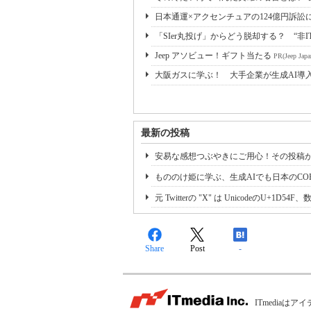
日本通運×アクセンチュアの124億円訴訟
「SIer丸投げ」からどう脱却する？ “非I
Jeep アソビュー！ギフト当たる
PR(Jeep Japa
大阪ガスに学ぶ！ 大手企業が生成AI導
最新の投稿
安易な感想つぶやきにご用心！その投稿
もののけ姫に学ぶ、生成AIでも日本のCO
元 Twitterの "X" は UnicodeのU+1D54F、数学で
Share
Post
-
ITmedia