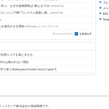
プレ
に学ぶ、なぜ大規模開発は“燃える”のか
(2026/07/29)
メー
Tエンジニア9割”でシステム刷新に挑...
(2026/07/29)
RSS
Twitt
n)
入を成功させる理由
PR(ITmedia エンタープライズ)
Recommended by
が信用スコアを落とすかも
BOLは救われない理由
使うMathematical Double-Struck Capital X
はアイティメディア株式会社の登録商標です。