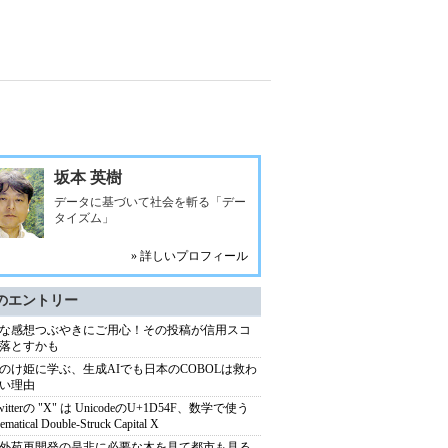
坂本 英樹
データに基づいて社会を斬る「デー
タイズム」
» 詳しいプロフィール
のエントリー
な感想つぶやきにご用心！その投稿が信用スコ
落とすかも
のけ姫に学ぶ、生成AIでも日本のCOBOLは救わ
い理由
witterの "X" は UnicodeのU+1D54F、数学で使う
ematical Double-Struck Capital X
外苑再開発の是非に必要な木を見て都市も見る