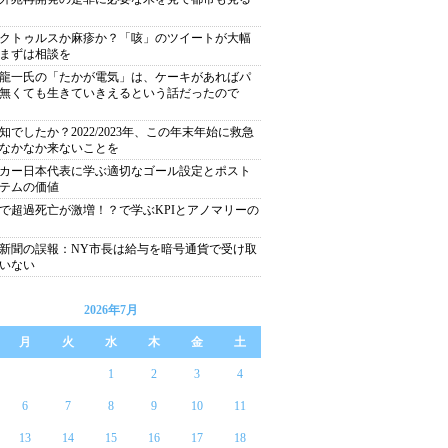
クトゥルスか麻疹か？「咳」のツイートが大幅
まずは相談を
龍一氏の「たかが電気」は、ケーキがあればパ
無くても生きていきえるという話だったので
知でしたか？2022/2023年、この年末年始に救急
なかなか来ないことを
カー日本代表に学ぶ適切なゴール設定とポスト
テムの価値
で超過死亡が激増！？で学ぶKPIとアノマリーの
新聞の誤報：NY市長は給与を暗号通貨で受け取
いない
2026年7月
月
火
水
木
金
土
1
2
3
4
6
7
8
9
10
11
13
14
15
16
17
18