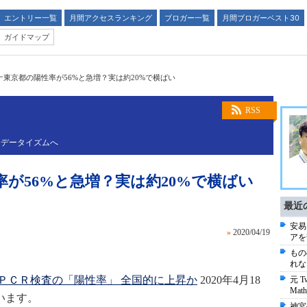
エントリー一覧
月間アクセスランキング
ブロガー一覧
月間ブロガーベスト30
ガイドマップ
ナ東京都の陽性率が56%と急増？実は約20%で横ばい
RSS
るデータイズムへ
が56%と急増？実は約20%で横ばい
最近
安易
»
2020/04/19
アを
もの
れな
ＰＣＲ検査の「陽性率」 全国的に上昇か
2020年4月18
元 T
Math
でいます。
神宮