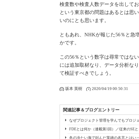
検査数や検査人数データを出してお
という東京都の問題はあるとは思い
いのにとも思います。
ともあれ、NHKが報じた56％と
かです。
この56％という数字は尋常ではな
には追加取材なり、データ分析なり
て検証すべきでしょう。
坂本 英樹
2020/04/19 00:50:31
関連記事＆ブログエントリー
なぜプロジェクト管理を学んでもプロジェ
FDEとは何か（連載第1回）／従来のSE
冬の冷たい海で叫んだ英雄の名言とはいっ