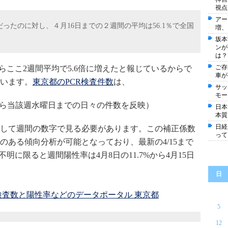
視点
アー
だったのに対し、４月16日までの２週間の平均は56.1％で全国
増、
坂本
ンが
は？
ご存
らここ2週間平均で5.6倍に増えたと報じているからで
車が
います。
東京都のPCR検査件数
は、
サッ
モー
ら当該週水曜日までの日々の件数を反映）
日本
本質
日経
して週間の数字で見る必要があります。
この補正係数
って
のある傾向分析が可能となっており、最新の4/15まで
明に限ると週間陽性率は4月8日の11.7%から4月15日
日
検査数と陽性率などのデータポータル 東京都
5
12