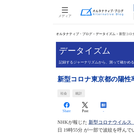
メディア
オルタナティブ・ブログ
>
データイズム
>
新型コロ
データイズム
記録するジャーナリズムから、測って確かめ
新型コロナ東京都の陽性率
社会
統計
Share
Post
-
NHKが報じた
新型コロナウイルス 
日 19時55分 が一部で波紋を呼ん