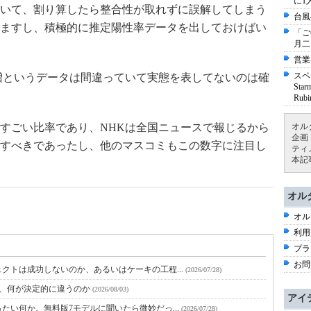
に1
いて、割り算したら整合性が取れずに誤解してしまう
台風
ますし、積極的に推定陽性率データを出しておけばい
「ご
月二
営業
スペ
急増というデータは間違っていて実態を表してないのは確
St
Ru
オル
いすごい比率であり、NHKは全国ニュースで報じるから
企画
すべきであったし、他のマスコミもこの数字に注目し
ティ
本記
オル
オル
利用
プラ
お問
クトは成功しないのか、あるいはケーキの工程...
(2026/07/28)
と、何が決定的に違うのか
(2026/08/03)
アイ
たい何か。無料版7モデルに聞いたら微妙だっ...
(2026/07/28)