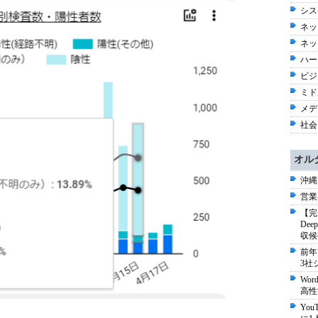
シス
ネッ
ネッ
ハー
ビジネ
ミド
メディ
社会 
オル
沖縄
営業
【完
De
収候
前年
3社
Wo
高性
Yo