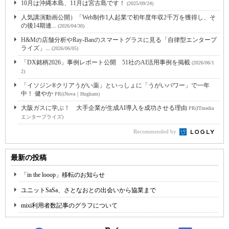
10月は沖縄本島、11月は宮古島です！
(2025/09/24)
人気講演動画公開）「Web制作1人起業で初年度年収2千万を獲得し、そ
の後14期連...
(2026/04/30)
H&Mの店舗分析やRay-Banのスマートグラスに見る「自律型エンタープ
ライズ」...
(2026/06/05)
「DX銘柄2026」事例レポート公開 51社のAI活用事例を掲載
(2026/06/1
2)
「イソジン®クリアうがい薬」といっしょに「うがいパワー」で一年
中！ 健やか
PR(iNova｜Hugkum)
大阪ガスに学ぶ！ 大手企業が生成AI導入を成功させる理由
PR(ITmedia
エンタープライズ)
Recommended by
最新の投稿
「in the looop」移転のお知らせ
ユニットSaSa、さとなおとの出会いから協業まで
mixi利用者数記事のグラフについて