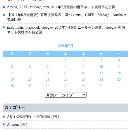
Ameba, GREE, Mobage, mixi, 2011年7月最新の携帯ネット視聴率を公開
【2011年8月最新版】直近決算発表に基づくmixi、GREE、Mobage、Amebaの
業績比較
mixi, Twitter, Facebook, Google+ 2011年7月最新ニールセン調査、Google+国内
ネット視聴率を初公開
2026年7月
日
月
火
水
木
金
土
1
2
3
4
5
6
7
8
9
10
11
12
13
14
15
16
17
18
19
20
21
22
23
24
25
26
27
28
29
30
31
カテゴリー
AR（拡張現実）・位置情報 (7件)
Amazon (5件)