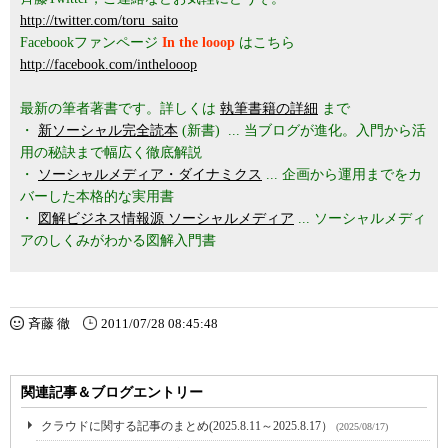
http://twitter.com/toru_saito
Facebookファンページ
In the looop
はこちら
http://facebook.com/inthelooop
最新の筆者著書です。詳しくは
執筆書籍の詳細
まで
・
新ソーシャル完全読本
(新書) ... 当ブログが進化。入門から活
用の秘訣まで幅広く徹底解説
・
ソーシャルメディア・ダイナミクス
... 企画から運用までをカ
バーした本格的な実用書
・
図解ビジネス情報源 ソーシャルメディア
... ソーシャルメディ
アのしくみがわかる図解入門書
斉藤 徹
2011/07/28 08:45:48
関連記事＆ブログエントリー
クラウドに関する記事のまとめ(2025.8.11～2025.8.17）
(2025/08/17)