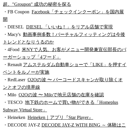
超。"Groupon" 成功の秘密を探る
・FB Coupon
Facebook「チェックインクーポン」を国内展
開
・DIESEL
DIESEL 「いいね！」をリアル店舗で実現
・Macy's
動画事例多数！バーチャルフィッティングは今後
トレンドとなりうるのか
・4Food
米NYで人気、お客がメニュー開発兼宣伝部長のバ
ーガーショップ「4フード」
・Renault
アムステルダム自動車ショーで「LIKE」を押すイ
ベントをルノーが実施
・RedLaser
O2Oの波 〜 バーコードスキャンが取り除くオ
ンとオフの境界線
・Milo
O2Oの波 〜 Miloで地元店舗の在庫を確認
・TESCO
地下鉄のホームで買い物ができる「Homeplus
Subway Virtual Store」
・Heineken
Heineken｜アプリ『Star Player』
・DECODE JAY-Z
DECODE JAY-Z WITH BING ～ 体験はこ