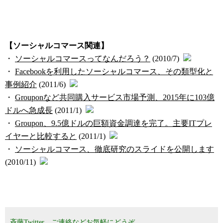
【ソーシャルコマース関連】
・
ソーシャルコマースってなんだろう？
(2010/7)
・
Facebookを利用したソーシャルコマース、その類型化と
事例紹介
(2011/6)
・
Grouponなど共同購入サービス市場予測、2015年に103億
ドルへ急成長
(2011/1)
・
Groupon、9.5億ドルの巨額資金調達を完了。主要ITプレ
イヤーと比較すると
(2011/1)
・
ソーシャルコマース、徹底研究のスライドを公開します
(2010/11)
斉藤Twitter，ご連絡などお気軽にどうぞ。