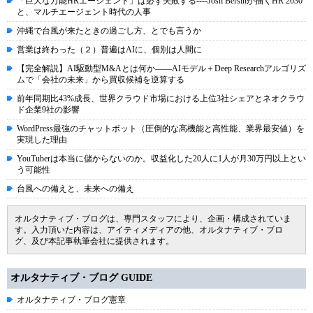
「巨大な万能HRエージェント」は必ず失敗する----Josh Bersinが描くHR 2030
と、マルチエージェント時代の人事
沖縄で台風が来たときの過ごし方、とでも言うか
営業は終わった（２）普遍はAIに、個別は人間に
【完全解説】AI駆動型M&Aとは何か――AIモデル＋Deep Researchアルゴリズ
ムで「会社の未来」から買収候補を逆算する
前年同期比43%成長、世界クラウド市場における上位3社シェアとネオクラウ
ド企業9社の影響
WordPress最強のチャットボット（圧倒的な高機能と高性能、業界最安値）を
実現した理由
YouTuberは本当に儲からないのか。収益化した20人に1人が月30万円以上とい
う可能性
台風への備えと、未来への備え
オルタナティブ・ブログは、専門スタッフにより、企画・構成されていま
す。入力頂いた内容は、アイティメディアの他、オルタナティブ・ブロ
グ、及び本記事執筆会社に提供されます。
オルタナティブ・ブログ GUIDE
オルタナティブ・ブログ憲章