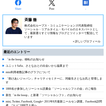
Share
Post
-
斉藤 徹
株式会社ループス・コミュニケーションズ
代表取締役
ソーシャル・リアルタイム・モバイルのエキスパートとし
て，最新選りすぐり情報をブログとツイッターで配信して
います
» 詳しいプロフィール
最近のエントリー
「in the looop」移転のお知らせ
ユニットSaSa、さとなおとの出会いから協業まで
mixi利用者数記事のグラフについて
「助けあいジャパン」チャリティセミナーに、同級生さとなお氏と登壇しま
す
1800名が参加したソーシャル読書会「ソーシャルシフトの会」のご報告
新生「in the looop」と新著「ソーシャルシフト」のお知らせ
mixi, Twitter, Facebook, Google+ 2011年8月最新ニールセン調査。Facebook訪問
者、ついに1000万人超へ