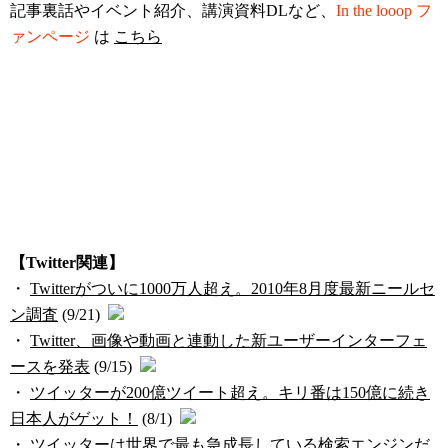
記事裏話やイベント紹介、講演資料DLなど、
In the looop フ
ァンページ
は
こちら
【Twitter関連】
・
Twitterがついに1000万人超え。2010年8月度最新ニールセ
ン調査
(9/21)
・
Twitter、画像や動画と連動した新ユーザーインターフェ
ースを発表
(9/15)
・
ツイッターが200億ツイート超え。キリ番は150億に続き
日本人がゲット！
(8/1)
・
ツイッターは世界で最も急成長している検索エンジンだ