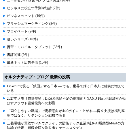
ニールセン/VRI 国内アクセス調査 (20件)
ビジネスに役立つ予測や統計 (7件)
ビジネスのヒント (19件)
フラッシュマーケティング (8件)
プライベート (9件)
凄いシリーズ (16件)
携帯・モバイル・タブレット (33件)
書評関連 (5件)
最新ネット広告事情 (15件)
オルタナティブ・ブログ 最新の投稿
LinkedInで見る「鎖国」する日本 ― でも、世界で輝く日本人は確実に増えて
いる
2027年メモリ市場展望：DRAM供給不足の長期化とNAND Flash供給緩和が及
ぼすクラウド設備投資への影響
「両立しやすい職場」で定着意向が44.9ポイント上がる----両立支援は福利厚
生ではなく、リテンション戦略である
三菱電機が買収すべきウクライナの防衛テック企業3社をAI駆動型M&Aの方
法論で特定、買収金額を割り出すケーススタディ