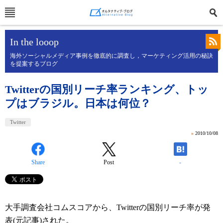
In the looop
海外ソーシャルメディア事例を徹底的に調査し，マーケティング活用の秘訣
を提案するブログ
Twitterの国別リーチ率ランキング、トッ
プはブラジル。日本は何位？
Twitter
»
2010/10/08
Share
Post
-
大手調査会社コムスコアから、Twitterの国別リーチ率が発
表(
元記事
)された。