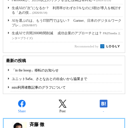
(2025/12/23)
生成AIの"次"になるか？ 利用率がわずか3％なのに6割が導入を検討す
る「あの技...
(2026/01/14)
AIを選ぶのは、もうIT部門ではない？ Gartner、日本のデジタルワーク
プレ...
(2026/08/07)
生成AIで月間2000時間削減 成功企業のアプローチとは？
PR(ITmedia エ
ンタープライズ)
Recommended by
最新の投稿
「in the looop」移転のお知らせ
ユニットSaSa、さとなおとの出会いから協業まで
mixi利用者数記事のグラフについて
Share
Post
-
斉藤 徹