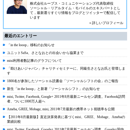
株式会社ループス・コミュニケーションズ
代表取締役
ソーシャル・リアルタイム・モバイルのエキスパートとし
て，最新選りすぐり情報をブログとツイッターで配信して
います
» 詳しいプロフィール
最近のエントリー
「in the looop」移転のお知らせ
ユニットSaSa、さとなおとの出会いから協業まで
mixi利用者数記事のグラフについて
「助けあいジャパン」チャリティセミナーに、同級生さとなお氏と登壇しま
す
1800名が参加したソーシャル読書会「ソーシャルシフトの会」のご報告
新生「in the looop」と新著「ソーシャルシフト」のお知らせ
mixi, Twitter, Facebook, Google+ 2011年8月最新ニールセン調査。Facebook訪問
者、ついに1000万人超へ
Ameba, GREE, Mobage, mixi, 2011年7月最新の携帯ネット視聴率を公開
【2011年8月最新版】直近決算発表に基づくmixi、GREE、Mobage、Amebaの
業績比較
mixi, Twitter, Facebook, Google+ 2011年7月最新ニールセン調査、Google+国内