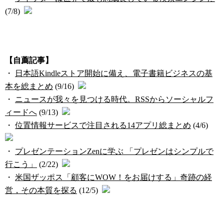
(7/8)
【自薦記事】
・
日本語Kindleストア開始に備え、電子書籍ビジネスの基
本を総まとめ
(9/16)
・
ニュースが我々を見つける時代。RSSからソーシャルフ
ィードへ
(9/13)
・
位置情報サービスで注目される14アプリ総まとめ
(4/6)
・
プレゼンテーションZenに学ぶ 「プレゼンはシンプルで
行こう」
(2/22)
・
米国ザッポス「顧客にWOW！をお届けする」奇跡の経
営，その本質を探る
(12/5)