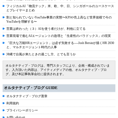
フィジカルAI「物流テック」米、欧、中、日、シンガポールのユースケース
とプレイヤーまとめ
割と知られていないYouTube事業の実態〜KPIや売上高など世界規模で今の
YouTubeを理解する〜
営業は終わった（３）AIを使う者だけが、利他に立てる
営業現場で進むAIエージェントの急増と「生産性のパラドックス」の現実
「巨大な万能HRエージェント」は必ず失敗する----Josh Bersinが描くHR 2030
と、マルチエージェント時代の人事
沖縄で台風が来たときの過ごし方、とでも言うか
オルタナティブ・ブログは、専門スタッフにより、企画・構成されていま
す。入力頂いた内容は、アイティメディアの他、オルタナティブ・ブロ
グ、及び本記事執筆会社に提供されます。
オルタナティブ・ブログ GUIDE
オルタナティブ・ブログ憲章
利用規約
プライバシーポリシー
お問い合わせ