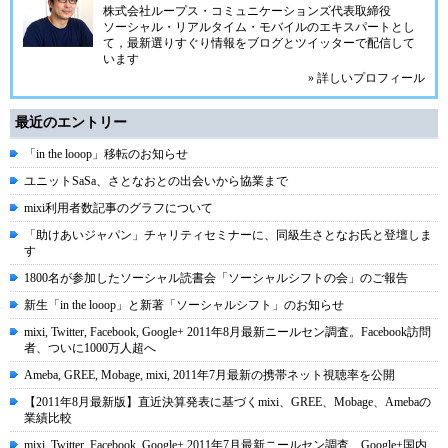
株式会社ループス・コミュニケーションズ
代表取締役
ソーシャル・リアルタイム・モバイルのエキスパートとし
て，最新選りすぐり情報をブログとツイッターで配信して
います
» 詳しいプロフィール
最近のエントリー
「in the looop」移転のお知らせ
ユニットSaSa、さとなおとの出会いから協業まで
mixi利用者数記事のグラフについて
「助けあいジャパン」チャリティセミナーに、同級生さとなお氏と登壇しま
す
1800名が参加したソーシャル読書会「ソーシャルシフトの会」のご報告
新生「in the looop」と新著「ソーシャルシフト」のお知らせ
mixi, Twitter, Facebook, Google+ 2011年8月最新ニールセン調査。Facebook訪問
者、ついに1000万人超へ
Ameba, GREE, Mobage, mixi, 2011年7月最新の携帯ネット視聴率を公開
【2011年8月最新版】直近決算発表に基づくmixi、GREE、Mobage、Amebaの
業績比較
mixi, Twitter, Facebook, Google+ 2011年7月最新ニールセン調査、Google+国内