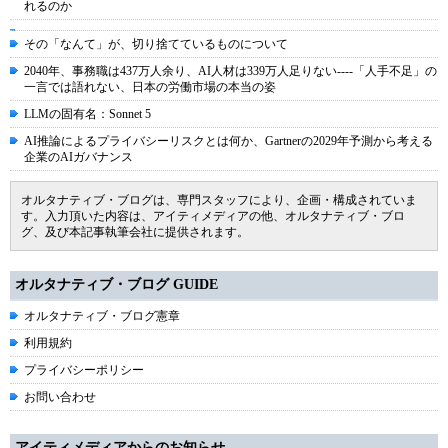
れるのか
その「なんて」が、切り捨てているものについて
2040年、事務職は437万人余り、AI人材は339万人足りない----「人手不足」の
一言では語れない、日本の労働市場の本当の姿
LLMの固有名：Sonnet 5
AI推論によるプライバシーリスクとは何か、Gartnerの2029年予測から考える
企業のAIガバナンス
オルタナティブ・ブログは、専門スタッフにより、企画・構成されていま
す。入力頂いた内容は、アイティメディアの他、オルタナティブ・ブロ
グ、及び本記事執筆会社に提供されます。
オルタナティブ・ブログ GUIDE
オルタナティブ・ブログ憲章
利用規約
プライバシーポリシー
お問い合わせ
アイティメディアからのお知らせ