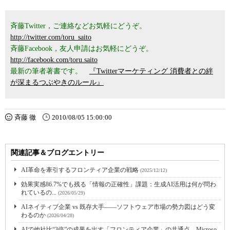
斉藤Twitter，ご連絡などお気軽にどうぞ。
http://twitter.com/toru_saito
斉藤Facebook，友人申請はお気軽にどうぞ。
http://facebook.com/toru.saito
最新の筆者著書です。
『Twitterマーケティング 消費者との絆
が深まるつぶやきのルール』
斉藤 徹
2010/08/05 15:00:00
関連記事＆ブログエントリー
AI革命を牽引するフロンティア企業の戦略
(2025/12/12)
効果実感86.7%でも残る「情報の正確性」課題：生成AI活用は何が問わ
れているの...
(2026/05/29)
AIネイティブ企業 vs 既存大手――ソフトウェア市場の勢力図はどう変
わるのか
(2026/04/28)
AIで他社比“3倍”の成果を出す「フロンティア企業」の共通点 Microso