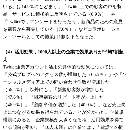
いる」は14.9％にとどまり，「Twitter上での顧客の声を製
品・サービスに積極的に反映させている（8.9％）」や
「Twitterで，アンケートを行ったり，新商品のための意見
を顧客から募集している（7.0％）」などコラボレーショ
ン・ツールとしての施策は1割以下となった。
（4）活用効果，1000人以上の企業で効果ありが平均7割超
え
Twitter企業アカウント活用の具体的な効果については，
「公式ブログへのアクセス数が増加した（65.5％）」や「ソ
ーシャルメディア上での問い合わせ件数が増加した
（56.5％）」以外にも，「新規顧客数が増加した
（47.6％）」「既存顧客のリピート率が向上した
（46.9％）」「顧客単価が増加した（40.0％）」など売上向
上につながる効果も得られていることが分かった。企業規
模別にみると，企業規模が大きくなる程，活用効果を得て
いる傾向が強い。『10人未満』の企業では，「電話での問