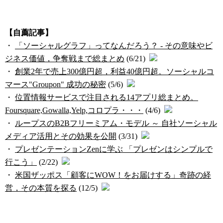
【自薦記事】
・
「ソーシャルグラフ」ってなんだろう？ - その意味やビ
ジネス価値，争奪戦まで総まとめ
(6/21)
・
創業2年で売上300億円超，利益40億円超。ソーシャルコ
マース"Groupon" 成功の秘密
(5/6)
・
位置情報サービスで注目される14アプリ総まとめ。
Foursquare,Gowalla,Yelp,コロプラ・・・
(4/6)
・
ループスのB2Bフリーミアム・モデル ～ 自社ソーシャル
メディア活用とその効果を公開
(3/31)
・
プレゼンテーションZenに学ぶ 「プレゼンはシンプルで
行こう」
(2/22)
・
米国ザッポス「顧客にWOW！をお届けする」奇跡の経
営，その本質を探る
(12/5)