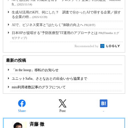
ft...
(2025/11/14)
生成AI活用のKPI、何にした？ 調査で分かったAIで得する企業／損す
る企業の特...
(2025/12/29)
AIで、ビジネス変革と“はたらく”体験の向上へ
PR(＠IT)
日本HPが提唱する“予防医療型”IT運用のアプローチとは
PR(ITmedia エグ
ゼクティブ)
Recommended by
最新の投稿
「in the looop」移転のお知らせ
ユニットSaSa、さとなおとの出会いから協業まで
mixi利用者数記事のグラフについて
Share
Post
-
斉藤 徹