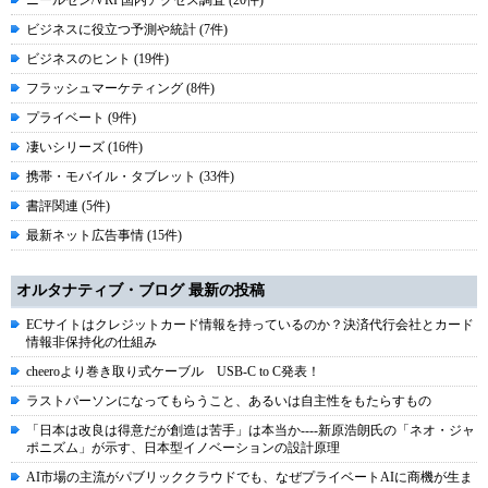
ニールセン/VRI 国内アクセス調査 (20件)
ビジネスに役立つ予測や統計 (7件)
ビジネスのヒント (19件)
フラッシュマーケティング (8件)
プライベート (9件)
凄いシリーズ (16件)
携帯・モバイル・タブレット (33件)
書評関連 (5件)
最新ネット広告事情 (15件)
オルタナティブ・ブログ 最新の投稿
ECサイトはクレジットカード情報を持っているのか？決済代行会社とカード
情報非保持化の仕組み
cheeroより巻き取り式ケーブル USB-C to C発表！
ラストパーソンになってもらうこと、あるいは自主性をもたらすもの
「日本は改良は得意だが創造は苦手」は本当か----新原浩朗氏の「ネオ・ジャ
ポニズム」が示す、日本型イノベーションの設計原理
AI市場の主流がパブリッククラウドでも、なぜプライベートAIに商機が生ま