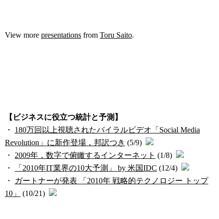
View more
presentations
from
Toru Saito
.
【ビジネスに役立つ統計と予測】
・
180万回以上視聴されたバイラルビデオ「Social Media
Revolution」に新作登場，邦訳つき
(5/9)
・
2009年，数字で俯瞰するインターネット
(1/8)
・
「2010年IT業界の10大予測」 by 米国IDC
(12/4)
・
ガートナーが発表 「2010年 戦略的テクノロジー トップ
10」
(10/21)