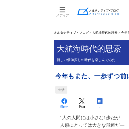
メディア
オルタナティブ・ブログ
>
大航海時代的思索
>
今年
大航海時代的思索
新しい価値探しの時代を楽しんでみた
今年もまた、一歩ずつ前
生活
Share
Post
-
―1人の人間には小さな1歩だが
人類にとっては大きな飛躍だ―