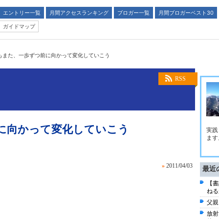
エントリー一覧
月間アクセスランキング
ブロガー一覧
月間ブロガーベスト30
ガイドマップ
もまた、一歩ずつ前に向かって変化していこう
RSS
に向かって変化していこう
実践
ます
»
2011/04/03
最近
【書
ねる
父親
放射