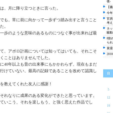
後-
【書
長は、月に降り立つときに言った。
今年
官房
でも、常に前に向かって一歩ずつ踏み出すと言うこと
考え
た。
ネッ
一歩のような意味のあるものにつなぐ事が出来れば最
騒動
8割
られ
衰退
て、アポロ計画については知ってはいても、それこそ
20
くことはありませんでした。
に40年以上も昔の出来事にもかかわらず、現在もまだ
行けていない、最高の記録であることを改めて認識し
日
を教えてくれた友人に感謝！
5
それなりに成果のある変化ができたと思っています。
12
ていこう、それを楽しもう、と強く思えた作品でし
19