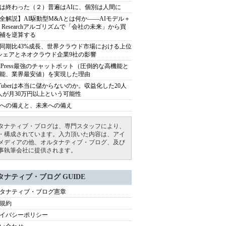
は終わった（２）普遍はAIに、個別は人間に
全解説】AI駆動型M&Aとは何か――AIモデル＋
ep Researchアルゴリズムで「会社の未来」から買
補を逆算する
同期比43%成長、世界クラウド市場における上位
シェアとネオクラウド企業9社の影響
rdPress最強のチャットボット（圧倒的な高機能と
能、業界最安値）を実現した理由
uTuberは本当に儲からないのか。収益化した20人
人が月30万円以上という可能性
への備えと、未来への備え
タナティブ・ブログは、専門スタッフにより、
・構成されています。入力頂いた内容は、アイ
メディアの他、オルタナティブ・ブログ、及び
事執筆会社に提供されます。
タナティブ・ブログ GUIDE
タナティブ・ブログ憲章
規約
イバシーポリシー