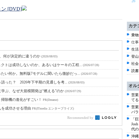
26
 [DVD]
カテ
乗物 
仕事
生活 
と、何が決定的に違うのか
登山 
(2026/08/03)
社会 
クトは成功しないのか、あるいはケーキの工程...
(2026/07/28)
読書 
たい何か。無料版7モデルに聞いたら微妙だっ...
(2026/07/28)
語った？ 2026年下半期の見通しを考...
(2026/08/03)
オル
に学ぶ、なぜ大規模開発は“燃える”のか
(2026/07/29)
営業
ト掃除機の進化がすごい！
てる
PR(Dreame)
営業
入を成功させる理由
PR(ITmedia エンタープライズ)
パラ
Recommended by
「巨
Jo
代の
沖縄