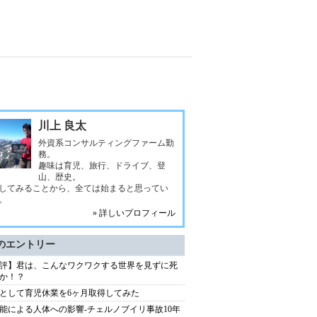
川上 良太
外資系コンサルティングファーム勤
務。
趣味は育児、旅行、ドライブ、登
山、歴史。
してみることから、全ては始まると思ってい
。
» 詳しいプロフィール
のエントリー
評】君は、こんなワクワクする世界を見ずに死
か！？
として育児休業を6ヶ月取得してみた
能による人体への影響-チェルノブイリ事故10年