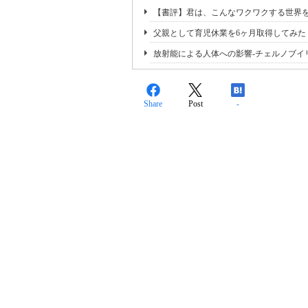
【書評】君は、こんなワクワクする世界
父親として育児休業を6ヶ月取得してみた
放射能による人体への影響-チェルノブイリ
Share
Post
-