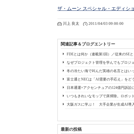
ザ・ムーン スペシャル・エディション
川上 良太
2011/04/03 09:00:00
関連記事＆ブログエントリー
FDEとは何か（連載第1回）／従来のSE
なぜプロジェクト管理を学んでもプロジェ
冬の冷たい海で叫んだ英雄の名言とはいっ
富士通とNECは「AI需要の手応え」をどう
日本通運×アクセンチュアの124億円訴訟
いつもきれいなモップで床掃除。ロボッ
大阪ガスに学ぶ！ 大手企業が生成AI導
最新の投稿