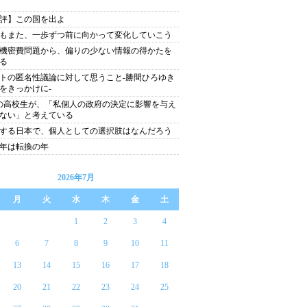
評】この国を出よ
もまた、一歩ずつ前に向かって変化していこう
機密費問題から、偏りの少ない情報の得かたを
る
トの匿名性議論に対して思うこと-勝間ひろゆき
をきっかけに-
の高校生が、「私個人の政府の決定に影響を与え
ない」と考えている
する日本で、個人としての選択肢はなんだろう
10年は転換の年
2026年7月
月
火
水
木
金
土
1
2
3
4
6
7
8
9
10
11
13
14
15
16
17
18
20
21
22
23
24
25