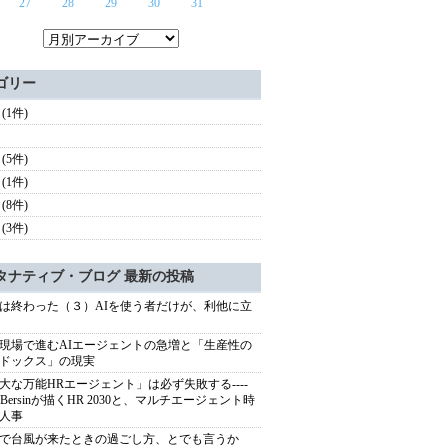
27
28
29
30
31
ゴリー
(1件)
(5件)
(1件)
(8件)
(3件)
タナティブ・ブログ 最新の投稿
は終わった（３）AIを使う者だけが、利他に立
現場で進むAIエージェントの急増と「生産性の
ドックス」の現実
大な万能HRエージェント」は必ず失敗する----
sh Bersinが描くHR 2030と、マルチエージェント時
人事
で台風が来たときの過ごし方、とでも言うか