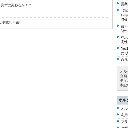
営業
を見ずに死ねるか！？
【完
De
収候
事故10年後-
前年
3社
Wo
高性
Yo
に1
台風
オル
企画
ティ
本記
オル
オル
利用
プラ