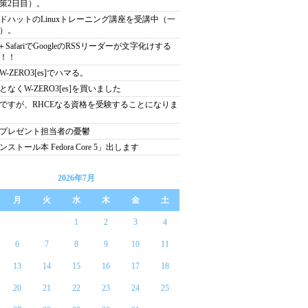
策2日目）。
ドハットのLinuxトレーニング講座を受講中（一
）。
c＋SafariでGoogleのRSSリーダーが文字化けする
！！
W-ZERO3[es]でハマる。
となくW-ZERO3[es]を買いました
ですが、RHCEなる資格を受験することになりま
プレゼント担当者の憂鬱
ンストール本 Fedora Core 5」出します
2026年7月
月
火
水
木
金
土
1
2
3
4
6
7
8
9
10
11
13
14
15
16
17
18
20
21
22
23
24
25