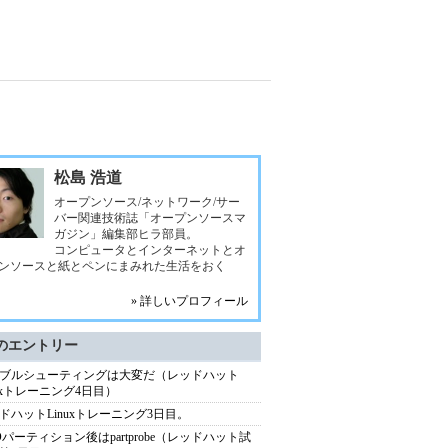
松島 浩道
オープンソース/ネットワーク/サー
バー関連技術誌「オープンソースマ
ガジン」編集部ヒラ部員。
コンピュータとインターネットとオ
ンソースと紙とペンにまみれた生活をおく
» 詳しいプロフィール
のエントリー
ブルシューティングは大変だ（レッドハット
nuxトレーニング4日目）
ドハットLinuxトレーニング3日目。
Dパーティション後はpartprobe（レッドハット試