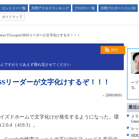
エントリー一覧
月間アクセスランキング
ブロガー一覧
月間ブロガーベスト30
ガイドマップ
SafariでGoogleのRSSリーダーが文字化けするぞ！！！
RSS
なんですがとりあえず垂れ流させてください
leのRSSリーダーが文字化けするぞ！！！
ープ
る。
»
2006/08/01
最近
ナライズドホームで文字化けが発生するようになった。環
トラ
Li
 2.0.4（419.3）。
レッ
HD