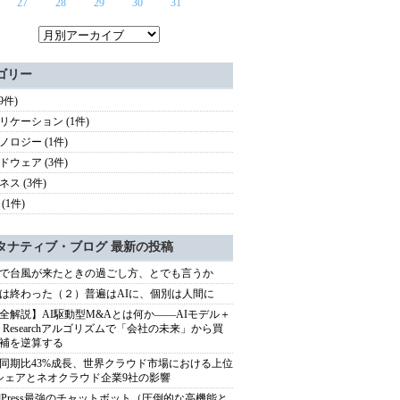
27
28
29
30
31
ゴリー
(9件)
リケーション (1件)
ノロジー (1件)
ドウェア (3件)
ネス (3件)
(1件)
タナティブ・ブログ 最新の投稿
で台風が来たときの過ごし方、とでも言うか
は終わった（２）普遍はAIに、個別は人間に
全解説】AI駆動型M&Aとは何か――AIモデル＋
ep Researchアルゴリズムで「会社の未来」から買
補を逆算する
同期比43%成長、世界クラウド市場における上位
シェアとネオクラウド企業9社の影響
rdPress最強のチャットボット（圧倒的な高機能と