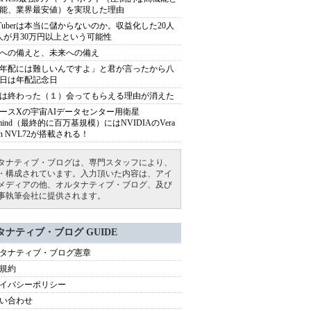
能、業界最安値）を実現した理由
uTuberは本当に儲からないのか。収益化した20人
人が月30万円以上という可能性
への備えと、未来への備え
年配には難しいんですよ」と君が言ったから八
日は年配記念日
は終わった（１）会ってもらえる理由が消えた
ースXの宇宙AIデータセンター用衛星
armind（最終的に百万基規模）にはNVIDIAのVera
bin NVL72が搭載される！
タナティブ・ブログは、専門スタッフにより、
・構成されています。入力頂いた内容は、アイ
メディアの他、オルタナティブ・ブログ、及び
事執筆会社に提供されます。
タナティブ・ブログ GUIDE
タナティブ・ブログ憲章
規約
イバシーポリシー
い合わせ