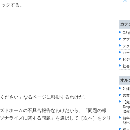
26
リックする。
カテ
OS 
アプ
テク
ハー
ビジ
社会 
オル
沖縄
営業
ください」なるページに移動するわけだ。
【完
De
ライズドホームの不具合報告なわけだから、「問題の報
収候
パーソナライズに関する問題」を選択して［次へ］をクリ
前年
3社
Wo