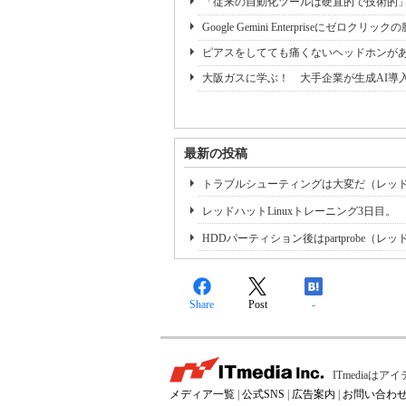
「従来の自動化ツールは硬直的で技術的」 新機能「
Google Gemini Enterpriseにゼロクリ
ピアスをしてても痛くないヘッドホンが
大阪ガスに学ぶ！ 大手企業が生成AI導
最新の投稿
トラブルシューティングは大変だ（レッドハ
レッドハットLinuxトレーニング3日目。
HDDパーティション後はpartprobe（
Share
Post
-
ITmedia
メディア一覧
|
公式SNS
|
広告案内
|
お問い合わ