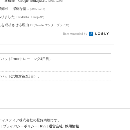
Google Workspace...
(2025/12/09)
ックの脆弱性 深刻な情...
(2025/12/12)
ありました
PR(Marshall Group AB)
入を成功させる理由
PR(ITmedia エンタープライズ)
Recommended by
ットLinuxトレーニング4日目）
レッドハット試験対策2日目）。
はアイティメディア株式会社の登録商標です。
せ
|
プライバシーポリシー
|
RSS
|
運営会社
|
採用情報