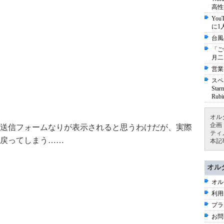
高性
Yo
に1
台風
「ご
月二
営業
スペ
St
Ru
オル
企画
送信フォームなりが表示されると思うわけだが、実際
ティ
戻ってしまう……
本記
オル
オル
利用
プラ
お問