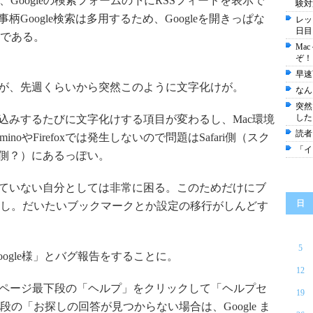
、Googleの検索フォームの下にRSSフィードを表示で
験対
柄Google検索は多用するため、Googleを開きっぱな
レッ
日目
である。
Ma
ぞ！
早速
が、先週くらいから突然このように文字化けが。
なん
突然
した
込みするたびに文字化けする項目が変わるし、Mac環境
読者
minoやFirefoxでは発生しないので問題はSafari側（スク
「イ
側？）にあるっぽい。
っていない自分としては非常に困る。このためだけにブ
日
し。だいたいブックマークとか設定の移行がしんどす
5
ogle様」とバグ報告をすることに。
12
eトップページ最下段の「ヘルプ」をクリックして「ヘルプセ
19
の「お探しの回答が見つからない場合は、Google ま