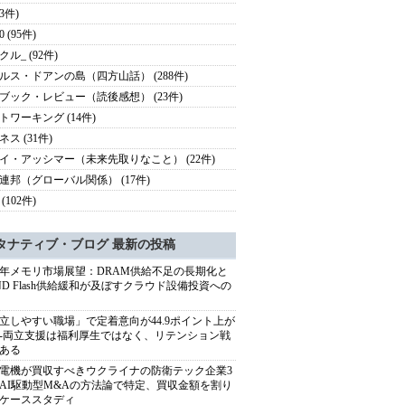
53件)
0 (95件)
ル_ (92件)
ルス・ドアンの島（四方山話） (288件)
ブック・レビュー（読後感想） (23件)
トワーキング (14件)
ス (31件)
イ・アッシマー（未来先取りなこと） (22件)
連邦（グローバル関係） (17件)
(102件)
タナティブ・ブログ 最新の投稿
27年メモリ市場展望：DRAM供給不足の長期化と
ND Flash供給緩和が及ぼすクラウド設備投資への
立しやすい職場」で定着意向が44.9ポイント上が
---両立支援は福利厚生ではなく、リテンション戦
ある
電機が買収すべきウクライナの防衛テック企業3
AI駆動型M&Aの方法論で特定、買収金額を割り
ケーススタディ