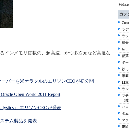
@Wag
カテ
Coco
ラヂ
ラジ
町会 
In 
るインメモリ搭載の、超高速、かつ多次元など高度な
都落
ボー
。
鉄っ
家庭
I専用サーバーを米オラクルのエリソンCEOが初公開
日立
ラン
e Open World 2011 Report
マチ
（健
ハロ（
stics」 エリソンCEOが発表
タム
マク
ステム製品を発表
IBM