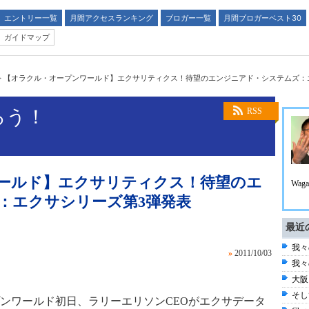
エントリー一覧
月間アクセスランキング
ブロガー一覧
月間ブロガーベスト30
ガイドマップ
>
【オラクル・オープンワールド】エクサリティクス！待望のエンジニアド・システムズ：
ろう！
RSS
ールド】エクサリティクス！待望のエ
Waga
：エクサシリーズ第3弾発表
最近
我々
»
2011/10/03
我々
大阪
そし
ンワールド初日、ラリーエリソンCEOがエクサデータ