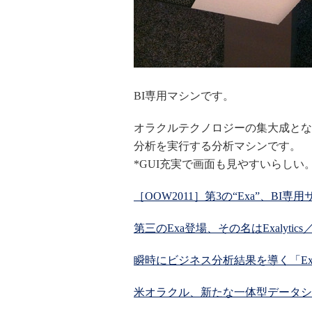
BI専用マシンです。
オラクルテクノロジーの集大成とな
分析を実行する分析マシンです。
*GUI充実で画面も見やすいらしい
［OOW2011］第3の“Exa”、B
第三のExa登場、その名はExalytics／Oracl
瞬時にビジネス分析結果を導く「Exaly
米オラクル、新たな一体型データシ