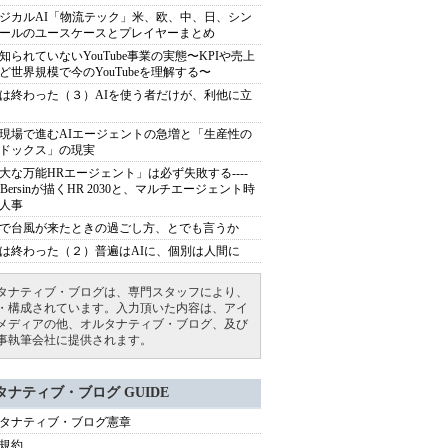
ジカルAI「物流テック」米、欧、中、日、シン
ールのユースケースとプレイヤーまとめ
知られていないYouTube事業の実態〜KPIや売上
ど世界規模で今のYouTubeを理解する〜
は終わった（３）AIを使う者だけが、利他に立
現場で進むAIエージェントの急増と「生産性の
ドックス」の現実
大な万能HRエージェント」は必ず失敗する----
sh Bersinが描くHR 2030と、マルチエージェント時
人事
で台風が来たときの過ごし方、とでも言うか
は終わった（２）普遍はAIに、個別は人間に
タナティブ・ブログは、専門スタッフにより、
・構成されています。入力頂いた内容は、アイ
メディアの他、オルタナティブ・ブログ、及び
事執筆会社に提供されます。
タナティブ・ブログ GUIDE
タナティブ・ブログ憲章
規約