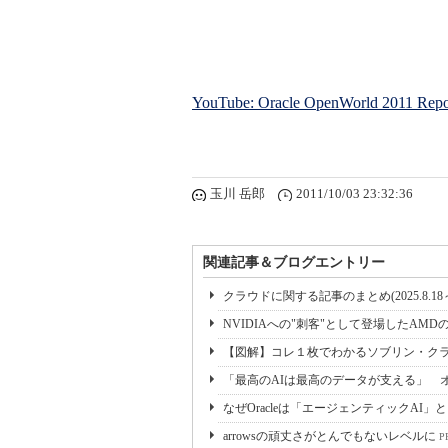
YouTube: Oracle OpenWorld 2011 Repor
玉川 岳郎
2011/10/03 23:32:36
関連記事＆ブログエントリー
クラウドに関する記事のまとめ(2025.8.18～2
NVIDIAへの"刺客"として登場したAMDの
【図解】コレ１枚でわかるソブリン・ク
「最高のAIは最高のデータが支える」 オ
なぜOracleは「エージェンティックAI
arrowsの頑丈さがとんでもないレベルに
PR