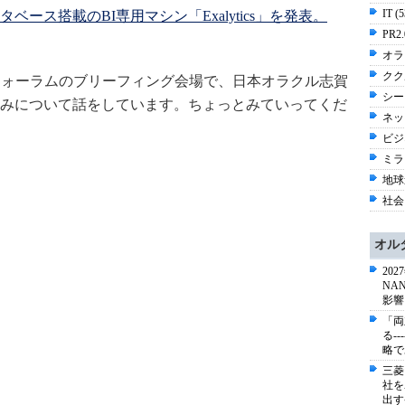
IT (
ース搭載のBI専用マシン「Exalytics」を発表。
PR2.
オラク
クク
フォーラムのブリーフィング会場で、日本オラクル志賀
シー
みについて話をしています。ちょっとみていってくだ
ネッ
ビジネ
ミラ
地球
社会 
オル
20
NA
影響
「両
る-
略で
三菱
社を
出す