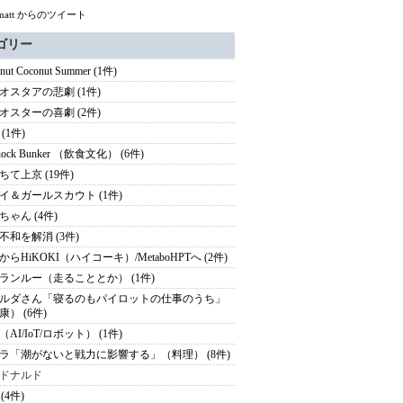
amatt からのツイート
ゴリー
nut Coconut Summer (1件)
オスタアの悲劇 (1件)
オスターの喜劇 (2件)
(1件)
Shock Bunker （飲食文化） (6件)
ちて上京 (19件)
イ＆ガールスカウト (1件)
ちゃん (4件)
不和を解消 (3件)
からHiKOKI（ハイコーキ）/MetaboHPTへ (2件)
ランルー（走ることとか） (1件)
ルダさん「寝るのもパイロットの仕事のうち」
康） (6件)
AI/IoT/ロボット） (1件)
ラ「潮がないと戦力に影響する」（料理） (8件)
ドナルド
 (4件)