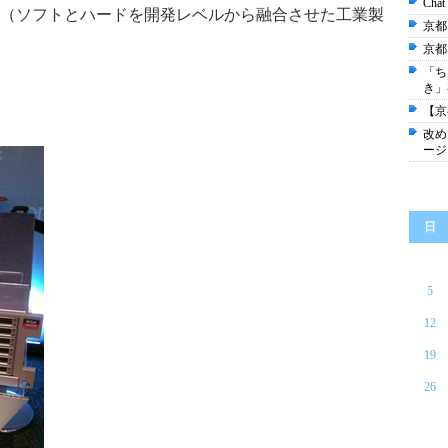
Ch
（ソフトとハードを開発レベルから融合させた工業製
京都
京都
「ち
き」
【京
改め
ージ
日
5
12
19
26