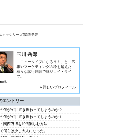
エクサシリーズ第3弾発表
玉川 岳郎
「ニュータイプになろう！」と、広
報やマーケティングの枠を超えた
様々な試行錯誤で縁ジョイ・ライ
フ。
matt
。
» 詳しいプロフィール
のエントリー
の何がAIに置き換わってしまうのか２
の何がAIに置き換わってしまうのか１
・関西万博を10倍楽しむ方法
て僕らは少し大人になった。