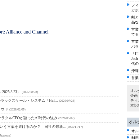
フィ
ガポ
割と
高な
営業
t: Alliance and Channel
てる
営業
パラ
「巨
Jo
代の
沖縄
営業
オル
025.8.23）
(2025/08/23)
企画
ラックスケール・システム「Heli...
ティ
(2026/07/28)
本記
ラウド
(2026/02/05)
ラクルCEOが語ったAI時代の強み
(2026/05/02)
オル
」という言葉を避けるのか？ 同社の最新...
(2025/11/17)
オル
(arrows)
利用