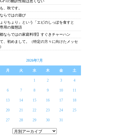
at GPTの翻訳性能は悪くない
も、秋です。
ならではの遊び
ょりちょり」という「エビのしっぽを食すと
専用の擬態語
都ならではの家庭料理】すぐきチャーハン
て、初めまして。（特定の方々に向けたメッセ
）
2026年7月
月
火
水
木
金
土
1
2
3
4
6
7
8
9
10
11
13
14
15
16
17
18
20
21
22
23
24
25
27
28
29
30
31