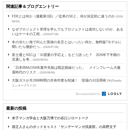
関連記事＆ブログエントリー
FDEとは何か（連載第1回）／従来のSEと、何が決定的に違うのか
(2026/
08/03)
なぜプロジェクト管理を学んでもプロジェクトは成功しないのか、ある
いはケーキの工程...
(2026/07/28)
冬の冷たい海で叫んだ英雄の名言とはいったい何か。無料版7モデルに
聞いたら微妙だっ...
(2026/07/28)
富士通とNECは「AI需要の手応え」をどう語った？ 2026年下半期の
見通しを考...
(2026/08/03)
「日本IBMのNHK案件失敗は既定路線だった」 メインフレーム大撤
退時代のリスク...
(2026/08/06)
大阪ガスが月2000時間の共有作業を削減！ 現場のAI活用術
PR(ITmedia
エンタープライズ)
Recommended by
最新の投稿
米子マンガ学会と大阪万博での谷口ジロートーク
原正人さんのポッドキャスト「サンデーマンガ倶楽部」の高野文子