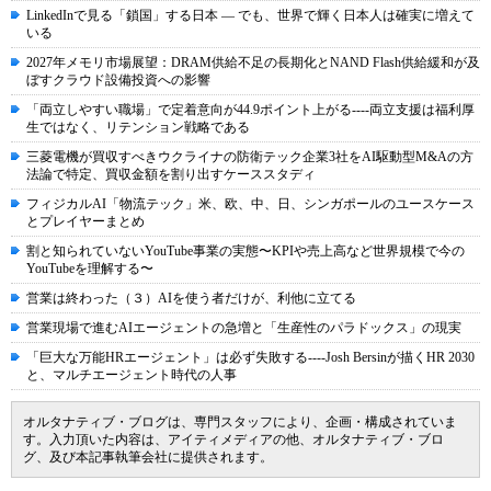
LinkedInで見る「鎖国」する日本 ― でも、世界で輝く日本人は確実に増えて
いる
2027年メモリ市場展望：DRAM供給不足の長期化とNAND Flash供給緩和が及
ぼすクラウド設備投資への影響
「両立しやすい職場」で定着意向が44.9ポイント上がる----両立支援は福利厚
生ではなく、リテンション戦略である
三菱電機が買収すべきウクライナの防衛テック企業3社をAI駆動型M&Aの方
法論で特定、買収金額を割り出すケーススタディ
フィジカルAI「物流テック」米、欧、中、日、シンガポールのユースケース
とプレイヤーまとめ
割と知られていないYouTube事業の実態〜KPIや売上高など世界規模で今の
YouTubeを理解する〜
営業は終わった（３）AIを使う者だけが、利他に立てる
営業現場で進むAIエージェントの急増と「生産性のパラドックス」の現実
「巨大な万能HRエージェント」は必ず失敗する----Josh Bersinが描くHR 2030
と、マルチエージェント時代の人事
オルタナティブ・ブログは、専門スタッフにより、企画・構成されていま
す。入力頂いた内容は、アイティメディアの他、オルタナティブ・ブロ
グ、及び本記事執筆会社に提供されます。