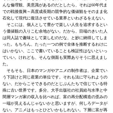
んな倫理観、美意識があるのだとしたら、それは60年代ま
での戦後復興～高度成長期の競争的な価値観をそのまま化
石化して現代に復活させている業界といわざるをえない。
そこには、個人として豊かで楽しい人生を追求するとい
う価値観の入りこむ余地がない。だから、目端のきいた人
は同人誌で趣味として楽しむのだな、と妙に納得してしま
った。もちろん、たった一つの例で全体を推断するわけに
はいかない、ここで書いていることも検証性はないといっ
ていい。けれども、そんな側面も実際ありそうに思えまし
た。
そもそも、日本のマンガやアニメの制作者は、企業でい
う下請けと同じ産業の単位です。それも法に守られようの
ない、だからこそできるのだとじぶんたちで信じている特
殊に古い世界です。多分、大手出版社の社員給与水準と中
間層マンガ家の収入を比べれば、富の再分配構造の歪みの
一端が見えるんじゃないかと思いますが、何しろデータが
ない。アニメはもっとひどいかもしれない。下層に富が再