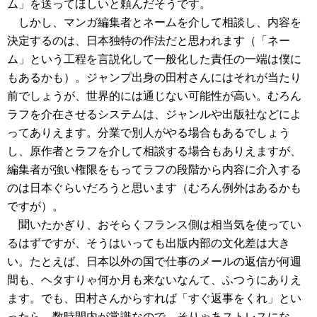
ム」を送ってほしいと頼んだそうです。
しかし、マンガ編集者とネームを介して相談し、内容を
決定するのは、日本独特の作法だと思われます（「ネー
ム」という工程を言説化して一般化した責任の一端は僕に
もあるかも）。ジャンプ出身の田村さんにはそれが当たり
前でしょうが、世界的には通じない可能性が高い。むろん
ラフを介在させるシステムは、ジャンルや出版社などによ
ってありえます。分業で別人がやる場合もあるでしょう
し、原作者とラフを介して相談する場合もありえますが、
編集者が強い権限をもってラフの段階から内容に介入する
のは日本ぐらいだろうと思います（むろん例外はあるかも
ですが）。
聞いたかぎり、おそらくフランス側は相当気を使ってい
るはずですが、そうはいっても出版内部の文化差は大き
い。たとえば、日本以外の国で仕事のメールの返信が何週
間も、ヘタすりゃ何か月も来ないなんて、ふつうにありえ
ます。でも、田村さんからすれば「すぐ返事をくれ」とい
ったら、数時間内が常識なので、そりゃあストレスにな