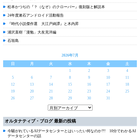
松本かつぢの『？（なぞ）のクローバー』復刻版と解説本
24年度漱石アンドロイド活動報告
『時代小説傑作選 大江戸綺譚』と木内昇
浦沢直樹「漫勉」大友克洋編
石垣島
2026年7月
日
月
火
水
木
金
土
1
2
3
4
5
6
7
8
9
10
11
12
13
14
15
16
17
18
19
20
21
22
23
24
25
26
27
28
29
30
31
オルタナティブ・ブログ 最新の投稿
今騒がれているAIデータセンターとはいったい何なのか?!! 10分でわかるAI
データセンターの話