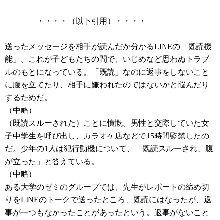
・・・・（以下引用）・・・・
送ったメッセージを相手が読んだか分かるLINEの「既読機
能」。これが子どもたちの間で、いじめなど思わぬトラブ
ルのもとになっている。「既読」なのに返事をしないこと
に腹を立てたり、相手に嫌われたのではないかと悩んだり
するためだ。
（中略）
（既読スルーされた）ことに憤慨。男性と交際していた女
子中学生を呼び出し、カラオケ店などで15時間監禁したの
だ。少年の1人は犯行動機について、「既読スルーされ、腹
が立った」と答えている。
（中略）
ある大学のゼミのグループでは、先生がレポートの締め切
りをLINEのトークで送ったところ、既読にはなったが、返
事が一つもなかったことがあったという。返事がないこと