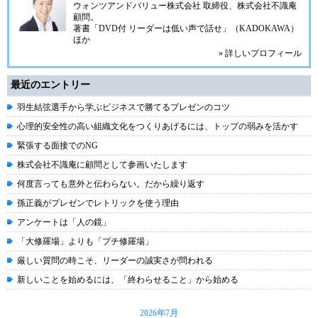
ウォンツアンドバリュー株式会社 取締役、株式会社不識庵
顧問。
著書「DVD付 リーダーは低い声で話せ」（KADOKAWA）
ほか
» 詳しいプロフィール
最近のエントリー
羽生結弦選手から学ぶビジネスで勝てるプレゼンのコツ
心理的安全性の高い組織文化をつくりあげるには、トップの弱みを活かす
緊張する面接でのNG
株式会社不識庵に顧問として参画いたします
何度言っても意外と伝わらない。だから繰り返す
孫正義がプレゼンでレトリックを使う理由
アンケートは「人の鏡」
「大修羅場」よりも「プチ修羅場」
厳しい質問の時こそ、リーダーの誠実さが問われる
新しいことを始めるには、「終わらせること」から始める
2026年7月