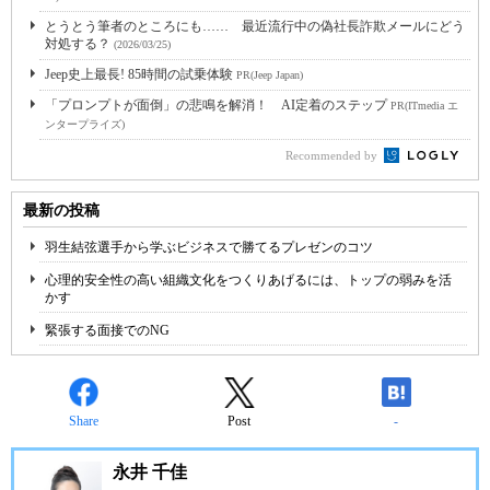
とうとう筆者のところにも…… 最近流行中の偽社長詐欺メールにどう
対処する？
(2026/03/25)
Jeep史上最長! 85時間の試乗体験
PR(Jeep Japan)
「プロンプトが面倒」の悲鳴を解消！ AI定着のステップ
PR(ITmedia エ
ンタープライズ)
Recommended by
最新の投稿
羽生結弦選手から学ぶビジネスで勝てるプレゼンのコツ
心理的安全性の高い組織文化をつくりあげるには、トップの弱みを活
かす
緊張する面接でのNG
Share
Post
-
永井 千佳