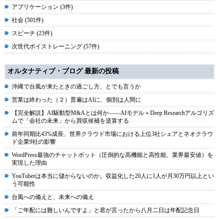
アプリケーション (3件)
社会 (501件)
スピーチ (23件)
次世代ボイストレーニング (57件)
オルタナティブ・ブログ 最新の投稿
沖縄で台風が来たときの過ごし方、とでも言うか
営業は終わった（２）普遍はAIに、個別は人間に
【完全解説】AI駆動型M&Aとは何か――AIモデル＋Deep Researchアルゴリズ
ムで「会社の未来」から買収候補を逆算する
前年同期比43%成長、世界クラウド市場における上位3社シェアとネオクラウ
ド企業9社の影響
WordPress最強のチャットボット（圧倒的な高機能と高性能、業界最安値）を
実現した理由
YouTuberは本当に儲からないのか。収益化した20人に1人が月30万円以上とい
う可能性
台風への備えと、未来への備え
「ご年配には難しいんですよ」と君が言ったから八月二日は年配記念日