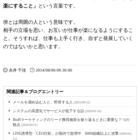
楽にすること」
という言葉です。
傍とは周囲の人という意味です。
相手の立場を思い、お互いが仕事が楽になるようにするこ
と。そうすれば、仕事も上手く行き、自ずと発展していく
のではないかと思います。
永井 千佳
2014/08/06 09:30:00
関連記事＆ブログエントリー
メールを溜め込む人と、即答する人
(2025/09/22)
システムの高度化でサービスが低下する話
(2026/01/16)
BtoBマーケティングのリード獲得施策を振り返るときに重要な７つの
観点
(2026/04/11)
LINE誘導型「CEO詐欺」が国内で急増中 6000組織以上に攻撃
(2026/02/
11)