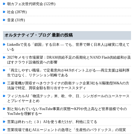
朝カフェ次世代研究会 (122件)
社会 (287件)
音楽 (31件)
オルタナティブ・ブログ 最新の投稿
LinkedInで見る「鎖国」する日本 ― でも、世界で輝く日本人は確実に増えて
いる
2027年メモリ市場展望：DRAM供給不足の長期化とNAND Flash供給緩和が及
ぼすクラウド設備投資への影響
「両立しやすい職場」で定着意向が44.9ポイント上がる----両立支援は福利厚
生ではなく、リテンション戦略である
三菱電機が買収すべきウクライナの防衛テック企業3社をAI駆動型M&Aの方
法論で特定、買収金額を割り出すケーススタディ
フィジカルAI「物流テック」米、欧、中、日、シンガポールのユースケース
とプレイヤーまとめ
割と知られていないYouTube事業の実態〜KPIや売上高など世界規模で今の
YouTubeを理解する〜
営業は終わった（３）AIを使う者だけが、利他に立てる
営業現場で進むAIエージェントの急増と「生産性のパラドックス」の現実