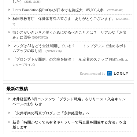
した）
(2025/10/26)
Linux Foundation発FinOpsが日本でも急拡大 85,000人参...
(2025/09/08)
秋田県教育庁 保健体育課の皆さま ありがとうございます。
(2026/02/1
7)
情シスがいきいきと働くためにやるべきこととは？ リアルな「お悩
み」に回答
(2026/05/02)
マツダはAIをどう全社展開している？ 「トップダウンで進めるボト
ムアップの取り組...
(2026/03/16)
「プロンプトが面倒」の悲鳴を解消！ AI定着のステップ
PR(ITmedia エ
ンタープライズ)
Recommended by
最新の投稿
永井経営塾 8月コンテンツ「ブランド戦略」をリリース + 入会キャン
ペーンのお知らせ
「永井孝尚の写真ブログ」は「永井経営塾」へ
新著「時間がなくても有名ギャラリーで写真展を開催する方法」を出
版します