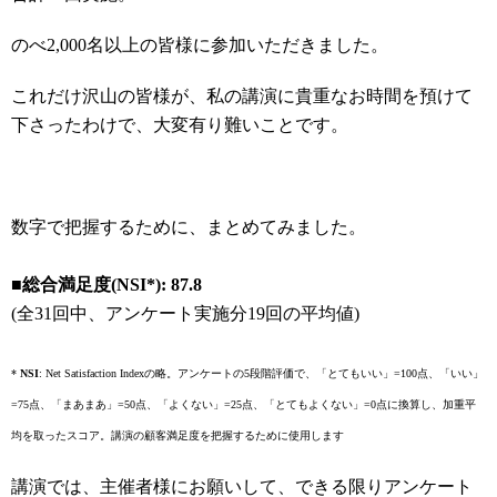
のべ2,000名以上の皆様に参加いただきました。
これだけ沢山の皆様が、私の講演に貴重なお時間を預けて
下さったわけで、大変有り難いことです。
数字で把握するために、まとめてみました。
■総合満足度(NSI*): 87.8
(全31回中、アンケート実施分19回の平均値)
*
NSI
: Net Satisfaction Indexの略。アンケートの5段階評価で、「とてもいい」=100点、「いい」
=75点、「まあまあ」=50点、「よくない」=25点、「とてもよくない」=0点に換算し、加重平
均を取ったスコア。講演の顧客満足度を把握するために使用します
講演では、主催者様にお願いして、できる限りアンケート