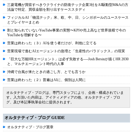
三菱電機が買収すべきウクライナの防衛テック企業3社をAI駆動型M&Aの方
法論で特定、買収金額を割り出すケーススタディ
フィジカルAI「物流テック」米、欧、中、日、シンガポールのユースケース
とプレイヤーまとめ
割と知られていないYouTube事業の実態〜KPIや売上高など世界規模で今の
YouTubeを理解する〜
営業は終わった（３）AIを使う者だけが、利他に立てる
営業現場で進むAIエージェントの急増と「生産性のパラドックス」の現実
「巨大な万能HRエージェント」は必ず失敗する----Josh Bersinが描くHR 2030
と、マルチエージェント時代の人事
沖縄で台風が来たときの過ごし方、とでも言うか
営業は終わった（２）普遍はAIに、個別は人間に
オルタナティブ・ブログは、専門スタッフにより、企画・構成されていま
す。入力頂いた内容は、アイティメディアの他、オルタナティブ・ブロ
グ、及び本記事執筆会社に提供されます。
オルタナティブ・ブログ GUIDE
オルタナティブ・ブログ憲章