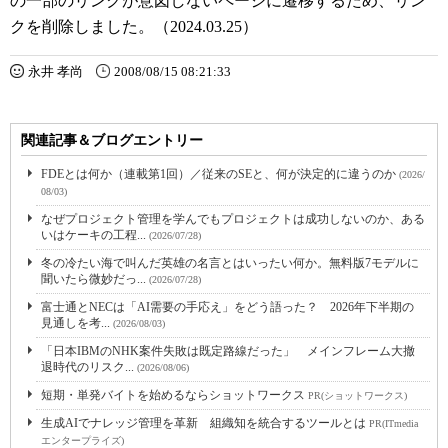
の一部のリンクが意図しないページに遷移するため、リン
クを削除しました。（2024.03.25）
永井 孝尚
2008/08/15 08:21:33
関連記事＆ブログエントリー
FDEとは何か（連載第1回）／従来のSEと、何が決定的に違うのか
(2026/
08/03)
なぜプロジェクト管理を学んでもプロジェクトは成功しないのか、ある
いはケーキの工程...
(2026/07/28)
冬の冷たい海で叫んだ英雄の名言とはいったい何か。無料版7モデルに
聞いたら微妙だっ...
(2026/07/28)
富士通とNECは「AI需要の手応え」をどう語った？ 2026年下半期の
見通しを考...
(2026/08/03)
「日本IBMのNHK案件失敗は既定路線だった」 メインフレーム大撤
退時代のリスク...
(2026/08/06)
短期・単発バイトを始めるならショットワークス
PR(ショットワークス)
生成AIでナレッジ管理を革新 組織知を統合するツールとは
PR(ITmedia
エンタープライズ)