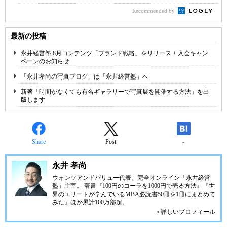
Recommended by
最新の投稿
永井経営塾 8月コンテンツ「ブランド戦略」をリリース + 入会キャン
ペーンのお知らせ
「永井孝尚の写真ブログ」は「永井経営塾」へ
新著「時間がなくても有名ギャラリーで写真展を開催する方法」を出
版します
Share
Post
-
永井 孝尚
ウォンツアンドバリュー代表。完全オンライン「永井経営
塾」主宰。 著書『100円のコーラを1000円で売る方法』『世
界のエリートが学んでいるMBA必読書50冊を1冊にまとめて
みた』ほか累計100万部超。
» 詳しいプロフィール