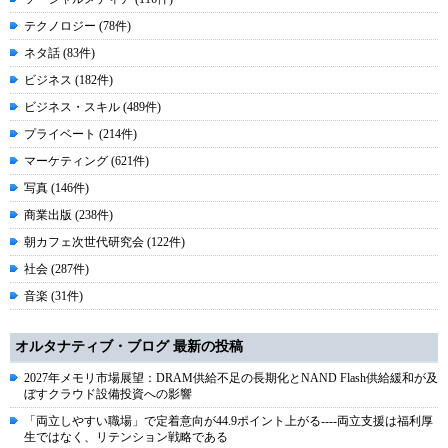
テクノロジー (78件)
ネタ話 (83件)
ビジネス (182件)
ビジネス・スキル (489件)
プライベート (214件)
マーケティング (621件)
写真 (146件)
商業出版 (238件)
朝カフェ次世代研究会 (122件)
社会 (287件)
音楽 (31件)
オルタナティブ・ブログ 最新の投稿
2027年メモリ市場展望：DRAM供給不足の長期化とNAND Flash供給緩和が及
ぼすクラウド設備投資への影響
「両立しやすい職場」で定着意向が44.9ポイント上がる----両立支援は福利厚
生ではなく、リテンション戦略である