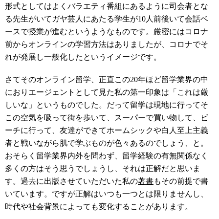
形式としてはよくバラエティ番組にあるように司会者とな
る先生がいてガヤ芸人にあたる学生が10人前後いて会話ベ
ースで授業が進むというようなものです。厳密にはコロナ
前からオンラインの学習方法はありましたが、コロナでそ
れが発展し一般化したというイメージです。
さてそのオンライン留学、正直この20年ほど留学業界の中
におりエージェントとして見た私の第一印象は「これは厳
しいな」というものでした。だって留学は現地に行ってそ
この空気を吸って街を歩いて、スーパーで買い物して、ビ
ーチに行って、友達ができてホームシックや白人至上主義
者と戦いながら肌で学ぶものが色々あるのでしょう、と。
おそらく留学業界内外を問わず、留学経験の有無関係なく
多くの方はそう思うでしょうし、それは正解だと思いま
す。過去に出版させていただいた私の
著書
もその前提で書
いています。ですが正解はいつも一つとは限りませんし、
時代や社会背景によっても変化することがあります。