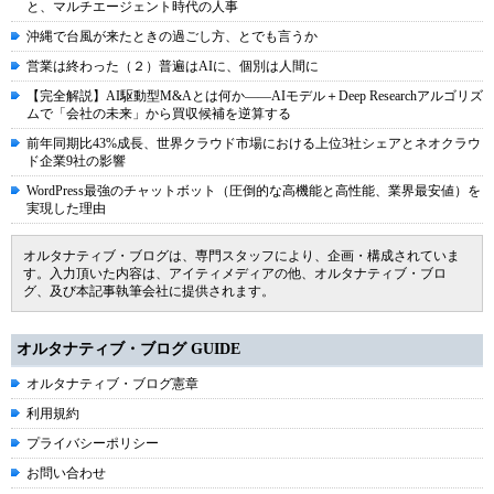
と、マルチエージェント時代の人事
沖縄で台風が来たときの過ごし方、とでも言うか
営業は終わった（２）普遍はAIに、個別は人間に
【完全解説】AI駆動型M&Aとは何か――AIモデル＋Deep Researchアルゴリズ
ムで「会社の未来」から買収候補を逆算する
前年同期比43%成長、世界クラウド市場における上位3社シェアとネオクラウ
ド企業9社の影響
WordPress最強のチャットボット（圧倒的な高機能と高性能、業界最安値）を
実現した理由
オルタナティブ・ブログは、専門スタッフにより、企画・構成されていま
す。入力頂いた内容は、アイティメディアの他、オルタナティブ・ブロ
グ、及び本記事執筆会社に提供されます。
オルタナティブ・ブログ GUIDE
オルタナティブ・ブログ憲章
利用規約
プライバシーポリシー
お問い合わせ