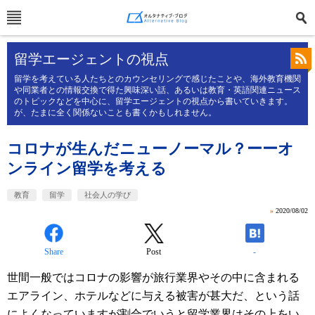
留学エージェントの視点
留学を考えている人たちとのカウンセリングで感じたことや、海外教育機関
や同業者との情報交換で得た興味深い話、あるいは教育・英語関連ニュース
のトピックなどを中心に、留学エージェントの視点から書いていきます。
が、たまに全く関係ないことも書くかもしれません。
コロナが生んだニューノーマル？ーーオ
ンライン留学を考える
教育
留学
社会人の学び
»
2020/08/02
Share
Post
-
世間一般ではコロナの影響が旅行業界やその中に含まれる
エアライン、ホテルなどに与える被害が甚大だ、という話
によくなっていますが割合でいうと留学業界はその上をい