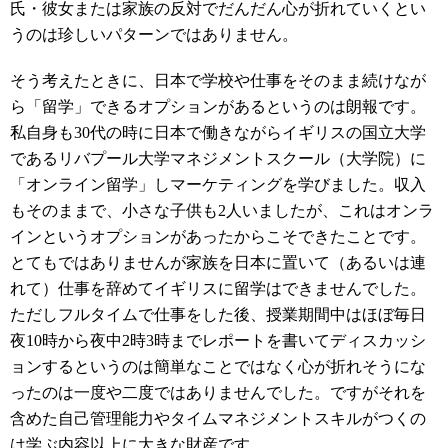
氏・彼女または家族の反対でだんだん心が折れていくとい
うのは珍しいパターンではありません。
そう考えたときに、日本で学校や仕事をそのまま続けなが
ら「留学」できるオプションがあるというのは朗報です。
私自身も30代の時に日本で働きながらイギリスの国立大学
であるリバプール大学マネジメントスクール（大学院）に
「オンライン留学」しマーケティングを学びました。収入
もそのままで、小さな子供も2人いましたが、これはオンラ
インというオプションがあったからこそできたことです。
とてもではありませんが家族を日本に置いて（あるいは連
れて）仕事を辞めてイギリスに留学はできませんでした。
ただしフルタイムで仕事をした後、授業期間中はほぼ毎日
夜10時から夜中2時3時までレポートを書いてディスカッシ
ョンするというのは簡単なことではなく心が折れそうにな
ったのは一度や二度ではありませんでした。ですがそれを
含めた自己管理能力やタイムマネジメントスキルがつくの
は学ぶ内容以上に大きな財産です。