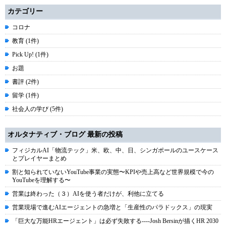
カテゴリー
コロナ
教育 (1件)
Pick Up! (1件)
お題
書評 (2件)
留学 (1件)
社会人の学び (5件)
オルタナティブ・ブログ 最新の投稿
フィジカルAI「物流テック」米、欧、中、日、シンガポールのユースケース
とプレイヤーまとめ
割と知られていないYouTube事業の実態〜KPIや売上高など世界規模で今の
YouTubeを理解する〜
営業は終わった（３）AIを使う者だけが、利他に立てる
営業現場で進むAIエージェントの急増と「生産性のパラドックス」の現実
「巨大な万能HRエージェント」は必ず失敗する----Josh Bersinが描くHR 2030