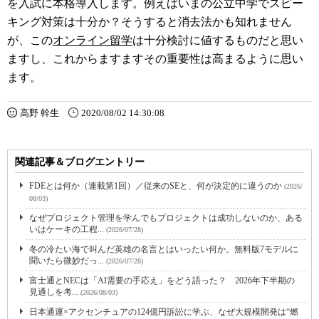
を入試に本格導入します。例えばいまの公立中学でスピー
キング対策は十分か？そうすると消去法かも知れません
が、この
オンライン留学
は十分検討に値するものだと思い
ますし、これからますますその重要性は高まるように思い
ます。
高野 幹生
2020/08/02 14:30:08
関連記事＆ブログエントリー
FDEとは何か（連載第1回）／従来のSEと、何が決定的に違うのか
(2026/
08/03)
なぜプロジェクト管理を学んでもプロジェクトは成功しないのか、ある
いはケーキの工程...
(2026/07/28)
冬の冷たい海で叫んだ英雄の名言とはいったい何か。無料版7モデルに
聞いたら微妙だっ...
(2026/07/28)
富士通とNECは「AI需要の手応え」をどう語った？ 2026年下半期の
見通しを考...
(2026/08/03)
日本通運×アクセンチュアの124億円訴訟に学ぶ、なぜ大規模開発は“燃