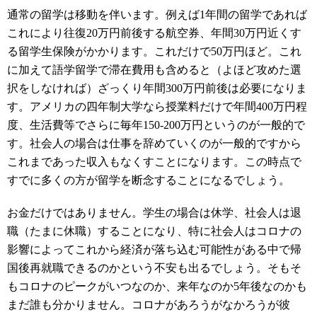
通常の留学は移動を伴います。例えば1年間の留学であれば
これにより往復20万円前後する航空券、年間30万円近くす
る留学生保険がかかります。これだけで50万円ほど。これ
に加えて語学留学で滞在費用も含めると（よほど攻めた選
択をしなければ）ざっくり年間300万円前後は必要になりま
す。アメリカの四年制大学なら授業料だけで年間400万円程
度、生活費等でさらに毎年150-200万円というのが一般的で
す。社会人の場合は仕事を辞めていくのが一般的ですから
これまであった収入もなくすことになります。この時点で
すでに多くの方が留学を断念することになるでしょう。
お金だけではありません。学生の場合は休学、社会人は退
職（たまに休職）することになり、特に社会人はコロナの
影響によってこれから経済が落ち込む可能性がある中で帰
国後再就職できるのかという不安も出るでしょう。そもそ
もコロナのピークがいつなのか、来年なのか5年後なのかも
まだ誰も分かりません。コロナがあろうがなかろうが彼