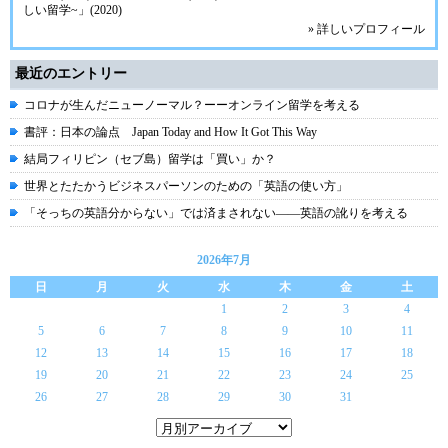
しい留学~」(2020)
» 詳しいプロフィール
最近のエントリー
コロナが生んだニューノーマル？ーーオンライン留学を考える
書評：日本の論点 Japan Today and How It Got This Way
結局フィリピン（セブ島）留学は「買い」か？
世界とたたかうビジネスパーソンのための「英語の使い方」
「そっちの英語分からない」では済まされない――英語の訛りを考える
2026年7月
日
月
火
水
木
金
土
1
2
3
4
5
6
7
8
9
10
11
12
13
14
15
16
17
18
19
20
21
22
23
24
25
26
27
28
29
30
31