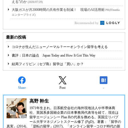
える”のか
(2026/07/29)
大阪ガスが月2000時間の共有作業を削減！ 現場のAI活用術
PR(ITmedia
エンタープライズ)
Recommended by
最新の投稿
コロナが生んだニューノーマル？ーーオンライン留学を考える
書評：日本の論点 Japan Today and How It Got This Way
結局フィリピン（セブ島）留学は「買い」か？
Share
Post
-
高野 幹生
1971年生まれ。日系航空会社の海外現地法人や半導体商
社、英国系多国籍企業の日本事務局代表等を経て、現在は
留学エージェンシー Plan Bの代表を務める。英国立リバプ
ール大学マネジメントスクール修了 (PgD)。著書：「留学の
真実」(2014)、「逆転の留学」(2017)、「オンライン留学 ~コロナ時代の新