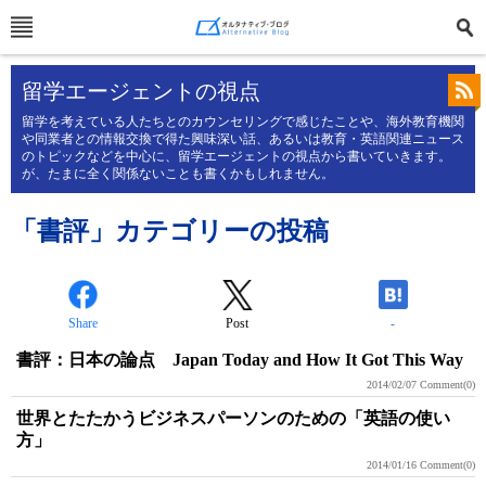
留学エージェントの視点
留学を考えている人たちとのカウンセリングで感じたことや、海外教育機関
や同業者との情報交換で得た興味深い話、あるいは教育・英語関連ニュース
のトピックなどを中心に、留学エージェントの視点から書いていきます。
が、たまに全く関係ないことも書くかもしれません。
「書評」カテゴリーの投稿
Share
Post
-
書評：日本の論点 Japan Today and How It Got This Way
2014/02/07
Comment(0)
世界とたたかうビジネスパーソンのための「英語の使い
方」
2014/01/16
Comment(0)