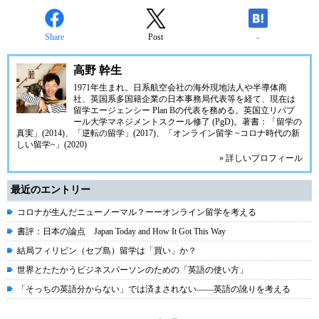
Share
Post
-
高野 幹生
1971年生まれ。日系航空会社の海外現地法人や半導体商
社、英国系多国籍企業の日本事務局代表等を経て、現在は
留学エージェンシー Plan Bの代表を務める。英国立リバプ
ール大学マネジメントスクール修了 (PgD)。著書：「留学の
真実」(2014)、「逆転の留学」(2017)、「オンライン留学 ~コロナ時代の新
しい留学~」(2020)
» 詳しいプロフィール
最近のエントリー
コロナが生んだニューノーマル？ーーオンライン留学を考える
書評：日本の論点 Japan Today and How It Got This Way
結局フィリピン（セブ島）留学は「買い」か？
世界とたたかうビジネスパーソンのための「英語の使い方」
「そっちの英語分からない」では済まされない――英語の訛りを考える