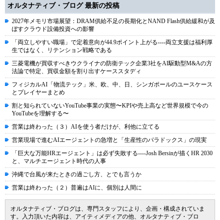
オルタナティブ・ブログ 最新の投稿
2027年メモリ市場展望：DRAM供給不足の長期化とNAND Flash供給緩和が及
ぼすクラウド設備投資への影響
「両立しやすい職場」で定着意向が44.9ポイント上がる----両立支援は福利厚
生ではなく、リテンション戦略である
三菱電機が買収すべきウクライナの防衛テック企業3社をAI駆動型M&Aの方
法論で特定、買収金額を割り出すケーススタディ
フィジカルAI「物流テック」米、欧、中、日、シンガポールのユースケース
とプレイヤーまとめ
割と知られていないYouTube事業の実態〜KPIや売上高など世界規模で今の
YouTubeを理解する〜
営業は終わった（３）AIを使う者だけが、利他に立てる
営業現場で進むAIエージェントの急増と「生産性のパラドックス」の現実
「巨大な万能HRエージェント」は必ず失敗する----Josh Bersinが描くHR 2030
と、マルチエージェント時代の人事
沖縄で台風が来たときの過ごし方、とでも言うか
営業は終わった（２）普遍はAIに、個別は人間に
オルタナティブ・ブログは、専門スタッフにより、企画・構成されていま
す。入力頂いた内容は、アイティメディアの他、オルタナティブ・ブロ