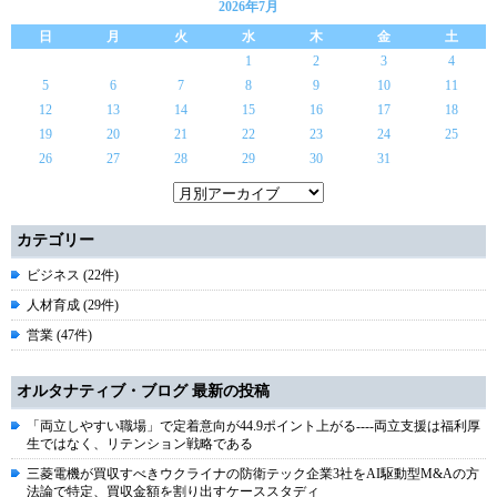
2026年7月
日
月
火
水
木
金
土
1
2
3
4
5
6
7
8
9
10
11
12
13
14
15
16
17
18
19
20
21
22
23
24
25
26
27
28
29
30
31
カテゴリー
ビジネス (22件)
人材育成 (29件)
営業 (47件)
オルタナティブ・ブログ 最新の投稿
「両立しやすい職場」で定着意向が44.9ポイント上がる----両立支援は福利厚
生ではなく、リテンション戦略である
三菱電機が買収すべきウクライナの防衛テック企業3社をAI駆動型M&Aの方
法論で特定、買収金額を割り出すケーススタディ