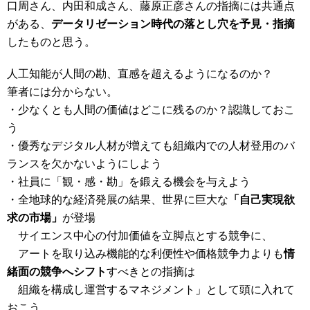
口周さん、内田和成さん、藤原正彦さんの指摘には共通点
がある、
データリゼーション時代の落とし穴を予見・指摘
したものと思う。
人工知能が人間の勘、直感を超えるようになるのか？
筆者には分からない。
・少なくとも人間の価値はどこに残るのか？認識しておこ
う
・優秀なデジタル人材が増えても組織内での人材登用のバ
ランスを欠かないようにしよう
・社員に「観・感・勘」を鍛える機会を与えよう
・全地球的な経済発展の結果、世界に巨大な
「自己実現欲
求の市場」
が登場
サイエンス中心の付加価値を立脚点とする競争に、
アートを取り込み
機能的な利便性や価格競争力よりも
情
緒面の競争へシフト
すべきとの指摘は
組織
を構成し運営するマネジメント」として頭に入れて
おこう。