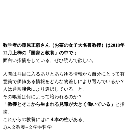
数学者の藤原正彦さん（お茶の女子大名誉教授）は2018年
12月上梓の
「国家と教養」の中で；
面白い指摘をしている、ぜひ読んで欲しい。
人間は耳目に入るありとあらゆる情報から自分にとって有
意義で価値ある情報をどんな物差しにより選んでいるか？
人は通常
嗅覚
により選択している、と。
その嗅覚は何によって培われるのか？
「教養とそこから生まれる見識が
大きく働いている」
と指
摘。
これからの教養にはに
４本の柱
がある、
1)人文教養--文学や哲学