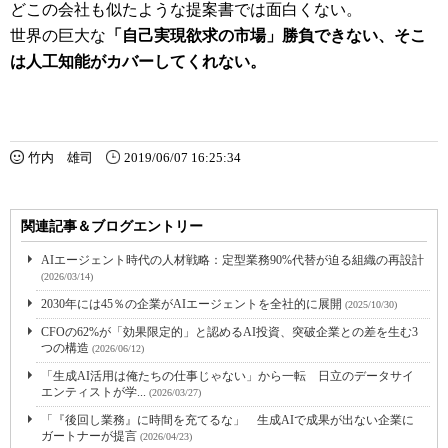
どこの会社も似たような提案書では面白くない。
世界の巨大な
「自己実現欲求の市場」勝負できない、そこ
は人工知能がカバーしてくれない。
竹内 雄司
2019/06/07 16:25:34
関連記事＆ブログエントリー
AIエージェント時代の人材戦略：定型業務90%代替が迫る組織の再設計
(2026/03/14)
2030年には45％の企業がAIエージェントを全社的に展開
(2025/10/30)
CFOの62%が「効果限定的」と認めるAI投資、突破企業との差を生む3
つの構造
(2026/06/12)
「生成AI活用は俺たちの仕事じゃない」から一転 日立のデータサイ
エンティストが学...
(2026/03/27)
「『後回し業務』に時間を充てるな」 生成AIで成果が出ない企業に
ガートナーが提言
(2026/04/23)