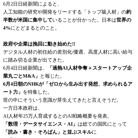
6月2日日経新聞によると、
人
工知能の研究や開発をリードする「トップ級人材」の
約
半数が米国に集中して
いることが分かった。日本は
世界の
4%
にとどまるとのこと。
政府や企業は挽回に動き始めた!!
デジタル人材の初任給の差別化/優遇、高度人材に高い給与
に踏み切る企業が出てきた。
6月4日日経新聞は、
「過熱AI人材争奪＋スタートアップ企
業丸ごとM&A」
と報じた。
6月4日朝のNHKが「ゼロから生み出す発想、求められるア
ート力」
を特集した。
世の中にそういう意識が芽生えてきたと言えそうだ。
一方日本政府は、
AI人材年25万人育成するとのAI戦略概要を発表。
「数理・データサイエンス・AI」
は総ての国民にとって
「読み・書き・そろばん」と並ぶスキル
に