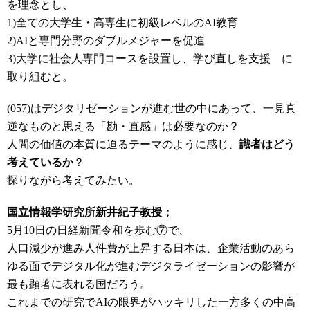
を理念とし、
1)全ての大学生・高専生に初級レベルのAI教育
2)AIと専門分野のダブルメジャーを促進
3)大学に社会人専門コースを設置し、学び直しを支援 に
取り組むと。
(057)は
デジタリゼーションが
進む
世の中にあって、一見真
逆なものと思える「勘・直感」は必要なのか？
人間の価値の本質に迫るテーマのように感じ、
識者はどう
考えているか
？
探りながら考えてみたい。
国立情報学研究所新井紀子教授；
5月10日の日経新聞令和を歩む⑦で、
人口減少が進み人件費が上昇する日本は、企業活動のあら
ゆる面でデジタル化が進むデジタライゼーションの影響が
最も顕著に表れる国だろう。
これまでの研究でAIの限界がハッキリした一方多くの中高