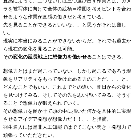
直感によって、二つないしは三つ
選び出す作業とは、カメ
ラを被写体に向けて全体の絵柄＝構図を考えピントを合わ
せるような作業が直感の働きだと考えている。
先を見ることができるといいな、、と思うがそれは難し
い。
現実に本当にみることができないからだ。それでも過去か
ら現在の変化を見ることは可能。
その
変化の延長戦上に想像力を働かせる
ことはできる。
想像力とはまだ起こっていない、しかし起こるであろう現
象をリアリティをもって受け止める力のことだ、、、と。
どんなことでもいい、これまでとの違い、昨日からの変化
を見つけてみる、そしてその先を思い描いてみる、そうす
ることで想像力が鍛えられていく。
その想像力を働かせて頭の中に描いた何かを具体的に実現
させるアイデア発想が想像力だ！！、、と指摘。
羽生名人には是非人工知能ではでてこない閃き・発想力で
頑張っていただきたい。