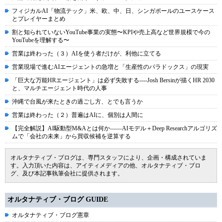
フィジカルAI「物流テック」米、欧、中、日、シンガポールのユースケース
とプレイヤーまとめ
割と知られていないYouTube事業の実態〜KPIや売上高など世界規模で今の
YouTubeを理解する〜
営業は終わった（３）AIを使う者だけが、利他に立てる
営業現場で進むAIエージェントの急増と「生産性のパラドックス」の現実
「巨大な万能HRエージェント」は必ず失敗する----Josh Bersinが描くHR 2030
と、マルチエージェント時代の人事
沖縄で台風が来たときの過ごし方、とでも言うか
営業は終わった（２）普遍はAIに、個別は人間に
【完全解説】AI駆動型M&Aとは何か――AIモデル＋Deep Researchアルゴリズ
ムで「会社の未来」から買収候補を逆算する
オルタナティブ・ブログは、専門スタッフにより、企画・構成されていま
す。入力頂いた内容は、アイティメディアの他、オルタナティブ・ブロ
グ、及び本記事執筆会社に提供されます。
オルタナティブ・ブログ GUIDE
オルタナティブ・ブログ憲章