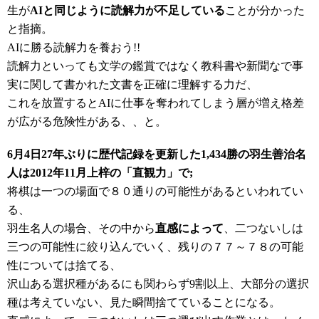
生が
AIと同じように読解力が不足している
ことが分かった
と指摘。
AIに勝る読解力を養おう!!
読解力といっても文学の鑑賞ではなく教科書や新聞なで事
実に関して書かれた文書を正確に理解する力だ、
これを放置するとAIに仕事を奪われてしまう層が増え格差
が広がる危険性がある、、と。
6月4日27年ぶりに歴代記録を更新した1,434勝の羽生善治名
人は2012年11月上梓の「直観力」で;
将棋は一つの場面で８０通りの可能性があるといわれてい
る、
羽生名人の場合、その中から
直感によって
、二つないしは
三つの可能性に絞り込んでいく、残りの７７～７８の可能
性については捨てる、
沢山ある選択種があるにも関わらず9割以上、大部分の選択
種は考えていない
、見た瞬間捨てていることになる。