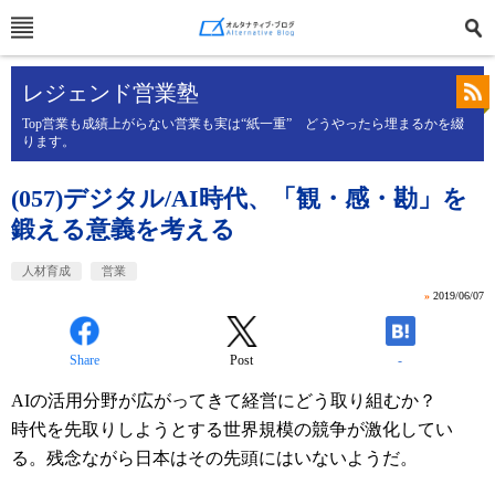
レジェンド営業塾
Top営業も成績上がらない営業も実は“紙一重” どうやったら埋まるかを綴
ります。
(057)デジタル/AI時代、「観・感・勘」を
鍛える意義を考える
人材育成
営業
»
2019/06/07
Share
Post
-
AIの活用分野が広がってきて経営にどう取り組むか？
時代を先取りしようとする世界規模の
競争が激化
してい
る。残念ながら日本はその先頭にはいないようだ。