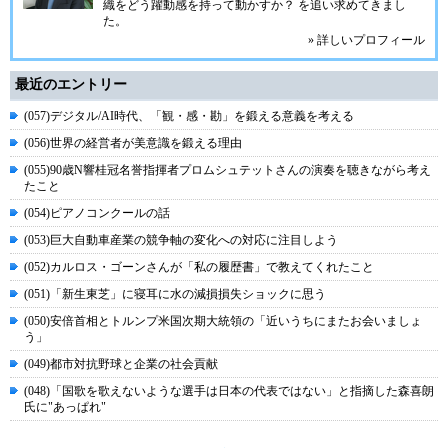
織をどう躍動感を持って動かすか？ を追い求めてきまし
た。
» 詳しいプロフィール
最近のエントリー
(057)デジタル/AI時代、「観・感・勘」を鍛える意義を考える
(056)世界の経営者が美意識を鍛える理由
(055)90歳N響桂冠名誉指揮者プロムシュテットさんの演奏を聴きながら考え
たこと
(054)ピアノコンクールの話
(053)巨大自動車産業の競争軸の変化への対応に注目しよう
(052)カルロス・ゴーンさんが「私の履歴書」で教えてくれたこと
(051)「新生東芝」に寝耳に水の減損損失ショックに思う
(050)安倍首相とトルンプ米国次期大統領の「近いうちにまたお会いましょ
う」
(049)都市対抗野球と企業の社会貢献
(048)「国歌を歌えないような選手は日本の代表ではない」と指摘した森喜朗
氏に"あっぱれ"