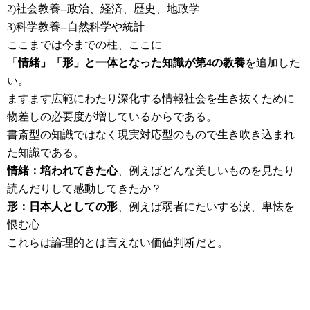
2)社会教養--政治、経済、歴史、地政学
3)科学教養--自然科学や統計
ここまでは今までの柱、ここに
「
情緒」「形」と一体となった知識が第4の教養
を追加した
い。
ますます広範にわたり深化する情報社会を生き抜くために
物差しの必要度が増しているからである。
書斎型の知識ではなく現実対応型のもので生き吹き込まれ
た知識である。
情緒：培われてきた心
、例えばどんな美しいものを見たり
読んだりして感動してきたか？
形：日本人としての形
、例えば弱者にたいする涙、卑怯を
恨む心
これらは論理的とは言えない価値判断だと。