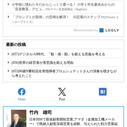
小学校に慣れた今だからじっくり選べる！ 小学１年生夏休みからの
「音楽教室」デビュ...
PR(ヤマハ音楽振興会｜HugKum)
「プロンプトが面倒」の悲鳴を解消！ AI定着のステップ
PR(ITmedia エ
ンタープライズ)
Recommended by
最新の投稿
(057)デジタル/AI時代、「観・感・勘」を鍛える意義を考える
(056)世界の経営者が美意識を鍛える理由
(055)90歳N響桂冠名誉指揮者プロムシュテットさんの演奏を聴きなが
ら考えたこと
Share
Post
-
竹内 雄司
日本IBMで新規顧客開拓営業,アマダ（金属加工機メーカ
ー）で既納入顧客深堀営業を経験、与えられた戦力営業組