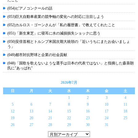
たこと
(054)ピアノコンクールの話
(053)巨大自動車産業の競争軸の変化への対応に注目しよう
(052)カルロス・ゴーンさんが「私の履歴書」で教えてくれたこと
(051)「新生東芝」に寝耳に水の減損損失ショックに思う
(050)安倍首相とトルンプ米国次期大統領の「近いうちにまたお会いましょ
う」
(049)都市対抗野球と企業の社会貢献
(048)「国歌を歌えないような選手は日本の代表ではない」と指摘した森喜朗
氏に"あっぱれ"
2026年7月
日
月
火
水
木
金
土
1
2
3
4
5
6
7
8
9
10
11
12
13
14
15
16
17
18
19
20
21
22
23
24
25
26
27
28
29
30
31