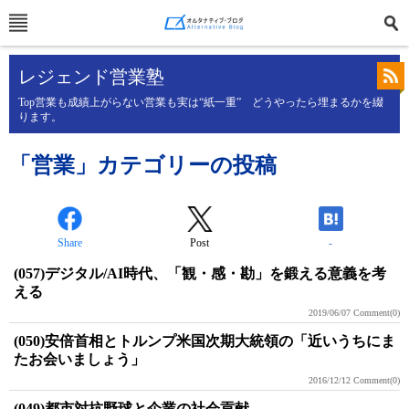
レジェンド営業塾
Top営業も成績上がらない営業も実は“紙一重” どうやったら埋まるかを綴
ります。
「営業」カテゴリーの投稿
Share
Post
-
(057)デジタル/AI時代、「観・感・勘」を鍛える意義を考
える
2019/06/07
Comment(0)
(050)安倍首相とトルンプ米国次期大統領の「近いうちにま
たお会いましょう」
2016/12/12
Comment(0)
(049)都市対抗野球と企業の社会貢献