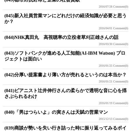
2016/07/28
Comment(0)
(045)新入社員営業マンにどれだけの経済知識が必要と思う
か？
2016/04/01
Comment(0)
(044)NHK真田丸 高視聴率の立役者草刈正雄さんの話
2016/03/30
Comment(0)
(043)ソフトバンクが進める人工知能(AI-IBM Watson) プロ
ジェクトは面白い
2016/01/25
Comment(0)
(042)分厚い提案書より薄い方が売れるというのは本当か？
2016/01/21
Comment(0)
(041)ピアニスト辻井伸行さんの柔らかで透明な音に心を揺
さぶられるわけ
2016/01/19
Comment(0)
(040)「男はつらいよ」の寅さんは天賦の営業マン
2015/12/13
Comment(0)
(039)商談が勢いを失い行き詰った時に振り返ってみるポイ