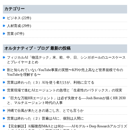
カテゴリー
ビジネス (22件)
人材育成 (29件)
営業 (47件)
オルタナティブ・ブログ 最新の投稿
フィジカルAI「物流テック」米、欧、中、日、シンガポールのユースケース
とプレイヤーまとめ
割と知られていないYouTube事業の実態〜KPIや売上高など世界規模で今の
YouTubeを理解する〜
営業は終わった（３）AIを使う者だけが、利他に立てる
営業現場で進むAIエージェントの急増と「生産性のパラドックス」の現実
「巨大な万能HRエージェント」は必ず失敗する----Josh Bersinが描くHR 2030
と、マルチエージェント時代の人事
沖縄で台風が来たときの過ごし方、とでも言うか
営業は終わった（２）普遍はAIに、個別は人間に
【完全解説】AI駆動型M&Aとは何か――AIモデル＋Deep Researchアルゴリズ