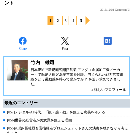
ント
2015/12/02
Comment(0)
1
2
3
4
5
Share
Post
-
竹内 雄司
日本IBMで新規顧客開拓営業,アマダ（金属加工機メーカ
ー）で既納入顧客深堀営業を経験、与えられた戦力営業組
織をどう躍動感を持って動かすか？ を追い求めてきまし
た。
» 詳しいプロフィール
最近のエントリー
(057)デジタル/AI時代、「観・感・勘」を鍛える意義を考える
(056)世界の経営者が美意識を鍛える理由
(055)90歳N響桂冠名誉指揮者プロムシュテットさんの演奏を聴きながら考え