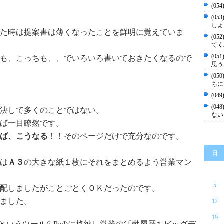
(0
(0
しよ
た時は提案書は薄くなったことを鮮明に覚えていま
(0
てく
(0
も、こっちも、、でいろいろ書いておきたくなるので
思う
(0
ちに
(0
(0
決して多くのことではない。
ない
ば一目瞭然です。
ば、こうなる
！！そのページだけで充分なのです。
日
は
Ａ３
の大きな紙１枚にそれをまとめるよう営業マン
5
配しましたがことごとくＯＫだったのです。
ました。
12
19