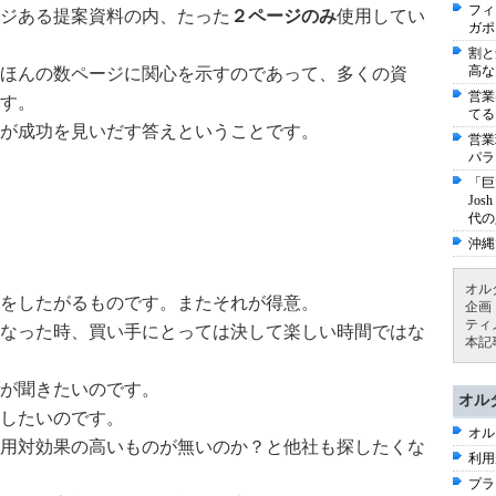
フィ
ジある提案資料の内、
たった
２ページのみ
使用してい
ガポ
割と
高な
ほんの数ページに関心を示すのであって、多くの資
営業
す。
てる
が成功を見いだす答えということです。
営業
パラ
「巨
Jo
代の
沖縄
オル
をしたがるものです。またそれが得意。
企画
ティ
なった時、買い手にとっては決して楽しい時間ではな
本記
が聞きたいのです。
オル
したいのです。
オル
用対効果の高いものが無いのか？と他社も探したくな
利用
プラ