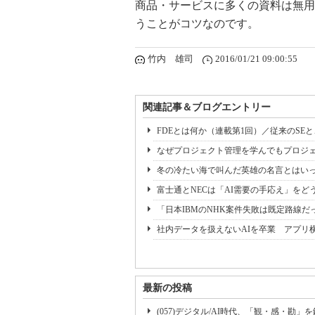
商品・サービスに多くの資料は無用
うことがコツなのです。
竹内 雄司
2016/01/21 09:00:55
関連記事＆ブログエントリー
FDEとは何か（連載第1回）／従来のSE
なぜプロジェクト管理を学んでもプロジェ
冬の冷たい海で叫んだ英雄の名言とはいっ
富士通とNECは「AI需要の手応え」をどう
「日本IBMのNHK案件失敗は既定路線だ
社内データを扱えないAIを卒業 アプリ
最新の投稿
(057)デジタル/AI時代、「観・感・勘