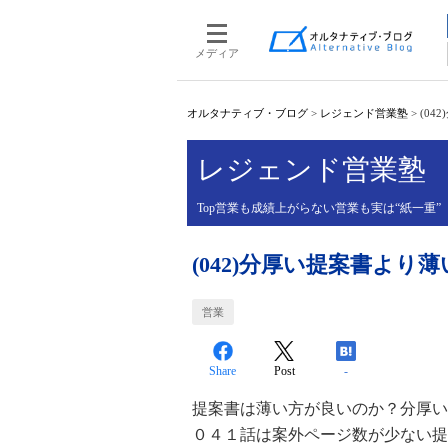
メディア
オルタナティブ・ブログ
>
レジェンド営業塾
>
(0
レジェンド営業塾
Top営業も成績上がらない営業も実は“紙一重
(042)分厚い提案書よ
営業
Share
Post
-
提案書は薄い方が良いのか？分厚い
０４１話は案外ページ数が少ない提