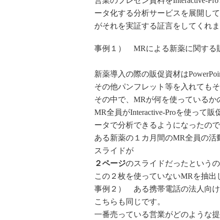
営業のプレゼン資料をInteractive-
P
ータ化する分析サービスを展開して
がそれを実証する証言をしてくれま
事例１） MRによる新薬に関する
新薬導入の際の販促資材はPowerPoi
その他パンフレット等を入れてもそ
その中で、
MRが何を使っているか
MR全員がInteractive-
Proを使って
ータで分析できるようになったので
ある新薬の１カ月間のMR全員の活
スライドが
２ページ
のスライ
ドだったというの
この２枚を使っていないMRを抽出
事例２） ある携帯電話の法人向け
こちらも同じです。
一番売っている営業がどのような提