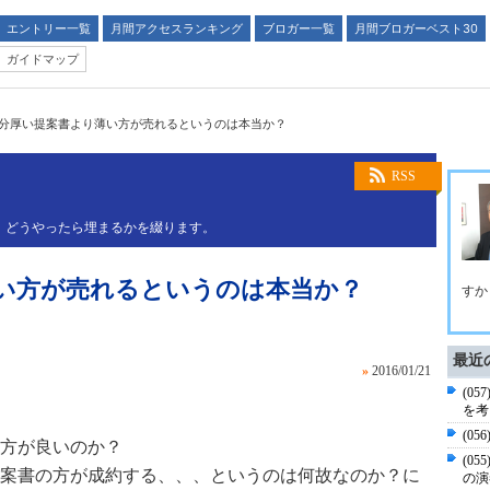
エントリー一覧
月間アクセスランキング
ブロガー一覧
月間ブロガーベスト30
ガイドマップ
42)分厚い提案書より薄い方が売れるというのは本当か？
RSS
” どうやったら埋まるかを綴ります。
り薄い方が売れるというのは本当か？
すか
最近
»
2016/01/21
(0
を考
(0
方が良いのか？
(0
案書の方が成約する、、、というのは何故なのか？に
の演