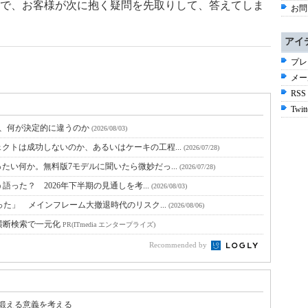
で、お客様が次に抱く疑問を先取りして、答えてしま
お問
アイ
プレ
メー
RSS
Twitt
と、何が決定的に違うのか
(2026/08/03)
クトは成功しないのか、あるいはケーキの工程...
(2026/07/28)
たい何か。無料版7モデルに聞いたら微妙だっ...
(2026/07/28)
語った？ 2026年下半期の見通しを考...
(2026/08/03)
った」 メインフレーム大撤退時代のリスク...
(2026/08/06)
横断検索で一元化
PR(ITmedia エンタープライズ)
Recommended by
」を鍛える意義を考える