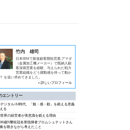
竹内 雄司
日本IBMで新規顧客開拓営業,アマダ
（金属加工機メーカー）で既納入顧
客深堀営業を経験、与えられた戦力
営業組織をどう躍動感を持って動か
？ を追い求めてきました。
» 詳しいプロフィール
のエントリー
57)デジタル/AI時代、「観・感・勘」を鍛える意義
える
56)世界の経営者が美意識を鍛える理由
55)90歳N響桂冠名誉指揮者プロムシュテットさん
奏を聴きながら考えたこと