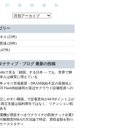
27
28
29
30
31
ゴリー
ス (22件)
成 (29件)
(47件)
タナティブ・ブログ 最新の投稿
nkedInで見る「鎖国」する日本 ― でも、世界で輝
本人は確実に増えている
27年メモリ市場展望：DRAM供給不足の長期化と
ND Flash供給緩和が及ぼすクラウド設備投資への
立しやすい職場」で定着意向が44.9ポイント上が
---両立支援は福利厚生ではなく、リテンション戦
ある
電機が買収すべきウクライナの防衛テック企業3
AI駆動型M&Aの方法論で特定、買収金額を割り
ケーススタディ