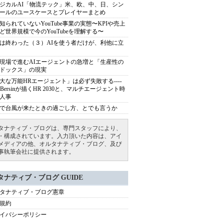
ジカルAI「物流テック」米、欧、中、日、シン
ールのユースケースとプレイヤーまとめ
知られていないYouTube事業の実態〜KPIや売上
ど世界規模で今のYouTubeを理解する〜
は終わった（３）AIを使う者だけが、利他に立
現場で進むAIエージェントの急増と「生産性の
ドックス」の現実
大な万能HRエージェント」は必ず失敗する----
sh Bersinが描くHR 2030と、マルチエージェント時
人事
で台風が来たときの過ごし方、とでも言うか
タナティブ・ブログは、専門スタッフにより、
・構成されています。入力頂いた内容は、アイ
メディアの他、オルタナティブ・ブログ、及び
事執筆会社に提供されます。
タナティブ・ブログ GUIDE
タナティブ・ブログ憲章
規約
イバシーポリシー