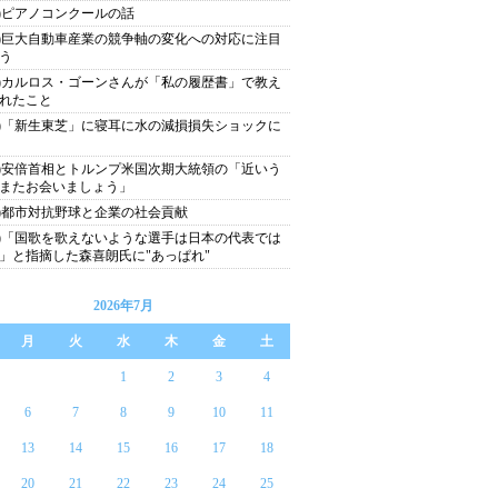
54)ピアノコンクールの話
53)巨大自動車産業の競争軸の変化への対応に注目
う
52)カルロス・ゴーンさんが「私の履歴書」で教え
れたこと
51)「新生東芝」に寝耳に水の減損損失ショックに
50)安倍首相とトルンプ米国次期大統領の「近いう
またお会いましょう」
49)都市対抗野球と企業の社会貢献
48)「国歌を歌えないような選手は日本の代表では
」と指摘した森喜朗氏に"あっぱれ"
2026年7月
月
火
水
木
金
土
1
2
3
4
6
7
8
9
10
11
13
14
15
16
17
18
20
21
22
23
24
25