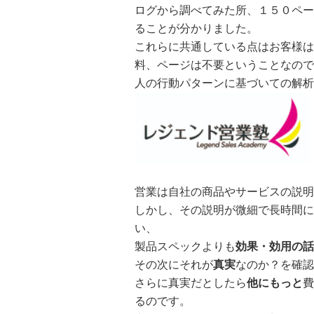
ログから調べてみた所、１５０ペー
ることが分かりました。
これらに共通している点はお客様は
料、ページは不要ということなので
人の行動パターンに基づいての解析
営業は自社の商品やサービスの説明
しかし、その説明が微細で長時間に
い、
製品スペックよりも
効果・効用の話
その次にそれが
真実
なのか？を確認
さらに真実だとしたら
他にもっと
費
るのです。