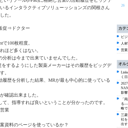
roというツール(i-Pad)に格納し営業の活動履歴をビッグデ
26
いるインタラクティブソリューッションズの関根さん
した。
販促⇒ドクター
カテ
ビジネ
ntで100枚程度。
人材育
れほど多くはない。
営業 
の分析は今まで出来ていませんでした。
オル
販促をするようにした製薬メーカーはその履歴をビッグデ
す。
Li
く日
動履歴を分析した結果、MRが最も中心的に使っている
20
NA
影響
が確認出来ました。
「両
して、
指導すれば良いということが分かったのです。
る-
略で
営業
三菱
社を
出す
案資料のページを使っているか？