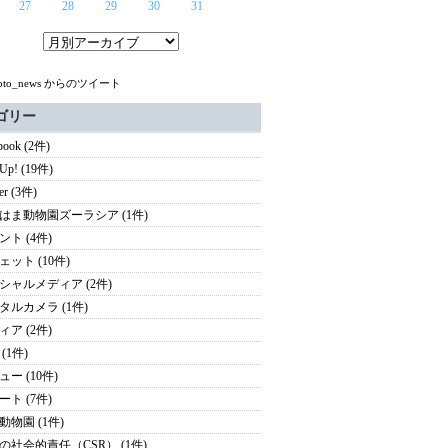
27
28
29
30
31
koto_news からのツイート
ゴリー
book (2件)
 Up! (19件)
ter (3件)
はま動物園ズーラシア (1件)
ント (4件)
ェット (10件)
シャルメディア (2件)
タルカメラ (1件)
ィア (2件)
(1件)
ー (10件)
ート (7件)
動物園 (1件)
の社会的責任（CSR） (1件)