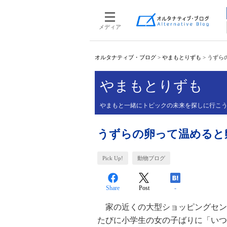
メディア
オルタナティブ・ブログ
>
やまもとりずも
>
うずら
やまもとりずも
やまもと一緒にトピックの未来を探しに行こ
うずらの卵って温めると
Pick Up!
動物ブログ
Share
Post
-
家の近くの大型ショッピングセン
たびに小学生の女の子ばりに「いつ