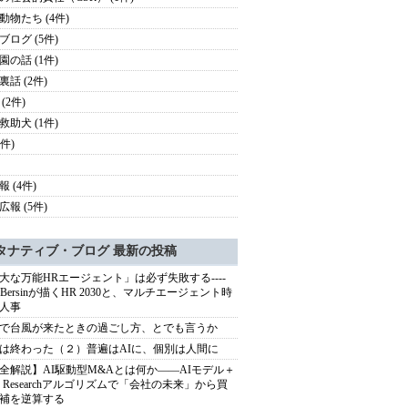
動物たち (4件)
ブログ (5件)
園の話 (1件)
裏話 (2件)
(2件)
救助犬 (1件)
3件)
 (4件)
広報 (5件)
タナティブ・ブログ 最新の投稿
大な万能HRエージェント」は必ず失敗する----
sh Bersinが描くHR 2030と、マルチエージェント時
人事
で台風が来たときの過ごし方、とでも言うか
は終わった（２）普遍はAIに、個別は人間に
全解説】AI駆動型M&Aとは何か――AIモデル＋
ep Researchアルゴリズムで「会社の未来」から買
補を逆算する