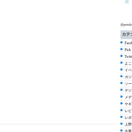
26
@peto
カテ
Face
Pick
Twit
よこ
イベ
ガジ
ソー
デジ
メデ
ヤギ 
レビュ
レポ
上野
企業