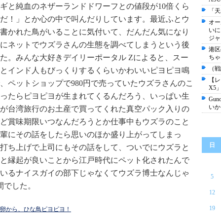
ギと純血のネザーランドドワーフとの値段が10倍くら
「天
だ！」とか心の中で叫んだりしています。最近ふとウ
オー
いに
書かれた鳥がいることに気付いて、だんだん気になり
ジャ
にネットでウズラさんの生態を調べてしまうという後
港区
た。みんな大好きデイリーポータル Zによると、スー
ちゃ
（戦
とインド人もびっくりするくらいかわいいピヨピヨ鳴
【レ
、ペットショップで980円で売っていたウズラさんのこ
X5
ったらピヨピヨが生まれてくるんだろう、いっぱい生
Gu
いか
が台湾旅行のお土産で買ってくれた真空パック入りの
ど賞味期限いつなんだろうとか仕事中もウズラのこと
輩にその話をしたら思いのほか盛り上がってしまっ
日
打ち上げで上司にもその話をして、ついでにウズラと
と縁起が良いことから江戸時代にペット化されたんで
いるナイスガイの部下じゃなくてウズラ博士なんじゃ
5
間でした。
12
19
ずら卵から、ひな鳥ピヨピヨ！