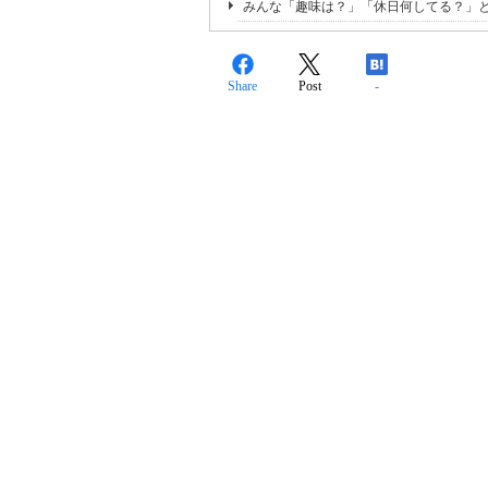
みんな「趣味は？」「休日何してる？」
Share
Post
-