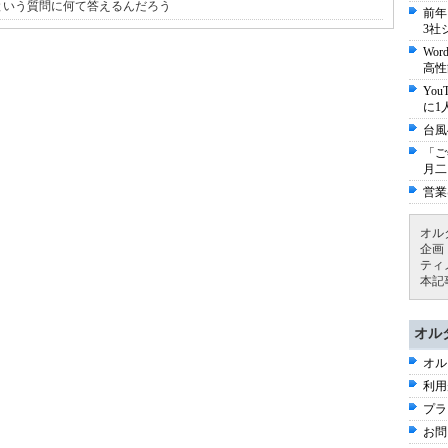
という質問に何て答えるんだろう
前年
3社
Wo
高性
Yo
に1
台風
「ご
月二
営業
オル
企画
ティ
本記
オル
オル
利用
プラ
お問