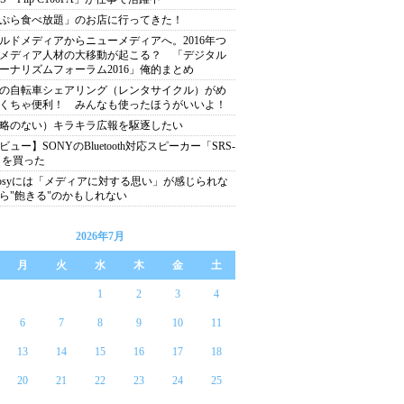
ぷら食べ放題」のお店に行ってきた！
ルドメディアからニューメディアへ。2016年つ
メディア人材の大移動が起こる？ 「デジタル
ーナリズムフォーラム2016」俺的まとめ
の自転車シェアリング（レンタサイクル）がめ
くちゃ便利！ みんなも使ったほうがいいよ！
略のない）キラキラ広報を駆逐したい
ビュー】SONYのBluetooth対応スピーカー「SRS-
」を買った
nosyには「メディアに対する思い」が感じられな
ら"飽きる"のかもしれない
2026年7月
月
火
水
木
金
土
1
2
3
4
6
7
8
9
10
11
13
14
15
16
17
18
20
21
22
23
24
25