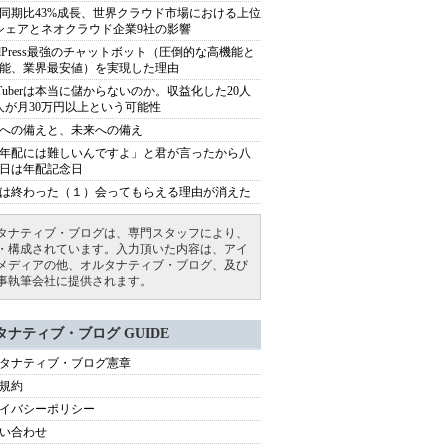
同期比43%成長、世界クラウド市場における上位
シェアとネオクラウド企業9社の影響
rdPress最強のチャットボット（圧倒的な高機能と
能、業界最安値）を実現した理由
uTuberは本当に儲からないのか。収益化した20人
人が月30万円以上という可能性
への備えと、未来への備え
年配には難しいんですよ」と君が言ったから八
日は年配記念日
は終わった（１）会ってもらえる理由が消えた
タナティブ・ブログは、専門スタッフにより、
・構成されています。入力頂いた内容は、アイ
メディアの他、オルタナティブ・ブログ、及び
事執筆会社に提供されます。
タナティブ・ブログ GUIDE
タナティブ・ブログ憲章
規約
イバシーポリシー
い合わせ