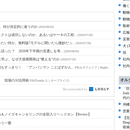
働く
動物
動物
取材
と、何が決定的に違うのか
(2026/08/03)
広報 
クトは成功しないのか、あるいはケーキの工程...
(2026/07/28)
災害
たい何か。無料版7モデルに聞いたら微妙だっ...
(2026/07/28)
犬 (
語った？ 2026年下半期の見通しを考...
(2026/08/03)
猫
に学ぶ、なぜ大規模開発は“燃える”のか
社内報
(2026/07/29)
社内
すっきり！ 「アンパンマン ことばずかん...
PR(セガフェイブ｜HugKu
オル
！ 現場のAI活用術
PR(ITmedia エンタープライズ)
「巨
Recommended by
Jo
代の
沖縄
営業
tooth＆ノイズキャンセリングの全部入りヘッドホン【Review】
【完
De
いう一冊
収候