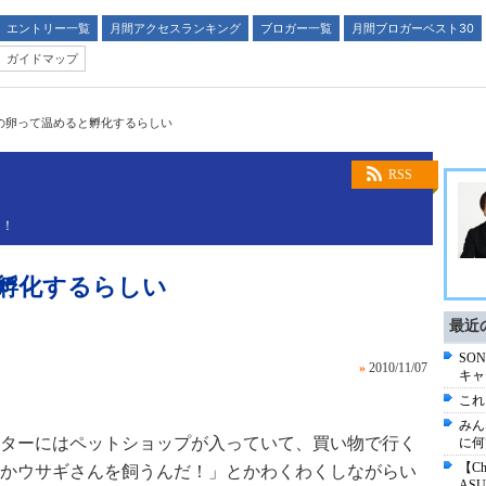
エントリー一覧
月間アクセスランキング
ブロガー一覧
月間ブロガーベスト30
ガイドマップ
の卵って温めると孵化するらしい
RSS
う！
孵化するらしい
最近
SO
»
2010/11/07
キャ
これ
みん
ターにはペットショップが入っていて、買い物で行く
に何
【C
かウサギさんを飼うんだ！」とかわくわくしながらい
AS