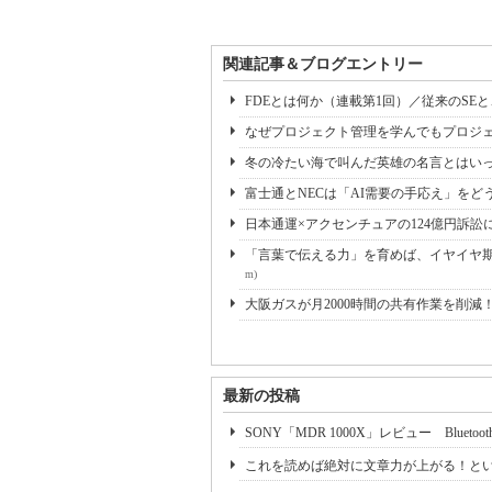
関連記事＆ブログエントリー
FDEとは何か（連載第1回）／従来のSE
なぜプロジェクト管理を学んでもプロジェ
冬の冷たい海で叫んだ英雄の名言とはいっ
富士通とNECは「AI需要の手応え」をどう
日本通運×アクセンチュアの124億円訴訟
「言葉で伝える力」を育めば、イヤイヤ期も
m)
大阪ガスが月2000時間の共有作業を削減
最新の投稿
SONY「MDR 1000X」レビュー Blue
これを読めば絶対に文章力が上がる！と