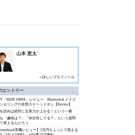
山本 恵太
» 詳しいプロフィール
のエントリー
NY「MDR 1000X」レビュー Bluetooth＆ノイズ
ンセリングの全部入りヘッドホン【Review】
を読めば絶対に文章力が上がる！という一冊
な「趣味は？」「休日何してる？」という質問
て答えるんだろう
hromebook実機レビュー】3万円ちょっとで買える
US「Flip C100PA」が仕事で活躍中