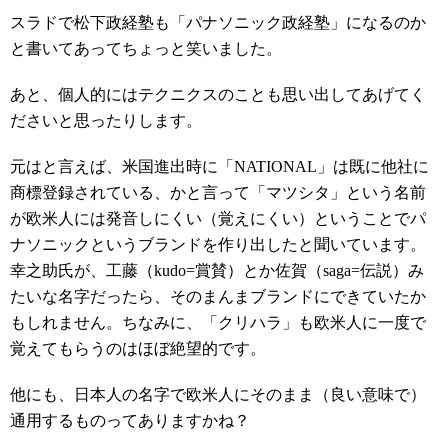
スラドで松下政経塾も「パナソニック政経塾」になるのか
と書いてあってちょっと笑いました。
あと、個人的にはテクニクスのことも思い出してあげてく
ださいと思ったりします。
元はと言えば、米国進出時に「NATIONAL」は既に他社に
商標登録されている、かと言って「マツシタ」という名前
が欧米人には発音しにくい（覚えにくい）ということでパ
ナソニックというブランドを作り出したと聞いています。
幸之助氏が、工藤（kudo=賞賛）とか佐賀（saga=伝説）み
たいな名字だったら、そのまんまブランドにできていたか
もしれません。ちなみに、「クリハラ」も欧米人に一度で
覚えてもらうのはほぼ絶望的です。
他にも、日本人の名字で欧米人にそのまま（良い意味で）
通用するものってありますかね？