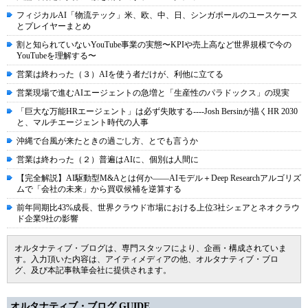
フィジカルAI「物流テック」米、欧、中、日、シンガポールのユースケース
とプレイヤーまとめ
割と知られていないYouTube事業の実態〜KPIや売上高など世界規模で今の
YouTubeを理解する〜
営業は終わった（３）AIを使う者だけが、利他に立てる
営業現場で進むAIエージェントの急増と「生産性のパラドックス」の現実
「巨大な万能HRエージェント」は必ず失敗する----Josh Bersinが描くHR 2030
と、マルチエージェント時代の人事
沖縄で台風が来たときの過ごし方、とでも言うか
営業は終わった（２）普遍はAIに、個別は人間に
【完全解説】AI駆動型M&Aとは何か――AIモデル＋Deep Researchアルゴリズ
ムで「会社の未来」から買収候補を逆算する
前年同期比43%成長、世界クラウド市場における上位3社シェアとネオクラウ
ド企業9社の影響
オルタナティブ・ブログは、専門スタッフにより、企画・構成されていま
す。入力頂いた内容は、アイティメディアの他、オルタナティブ・ブロ
グ、及び本記事執筆会社に提供されます。
オルタナティブ・ブログ GUIDE