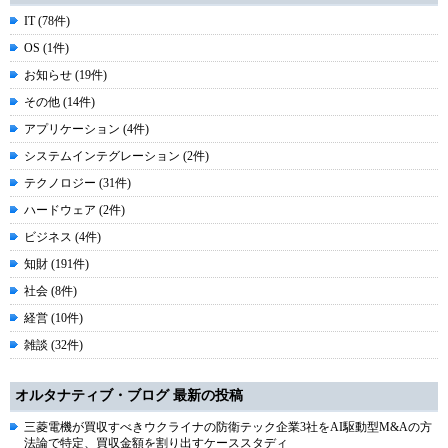
IT (78件)
OS (1件)
お知らせ (19件)
その他 (14件)
アプリケーション (4件)
システムインテグレーション (2件)
テクノロジー (31件)
ハードウェア (2件)
ビジネス (4件)
知財 (191件)
社会 (8件)
経営 (10件)
雑談 (32件)
オルタナティブ・ブログ 最新の投稿
三菱電機が買収すべきウクライナの防衛テック企業3社をAI駆動型M&Aの方
法論で特定、買収金額を割り出すケーススタディ