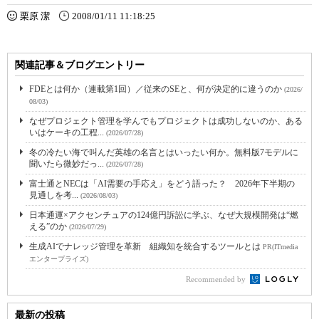
栗原 潔
2008/01/11 11:18:25
関連記事＆ブログエントリー
FDEとは何か（連載第1回）／従来のSEと、何が決定的に違うのか
(2026/
08/03)
なぜプロジェクト管理を学んでもプロジェクトは成功しないのか、ある
いはケーキの工程...
(2026/07/28)
冬の冷たい海で叫んだ英雄の名言とはいったい何か。無料版7モデルに
聞いたら微妙だっ...
(2026/07/28)
富士通とNECは「AI需要の手応え」をどう語った？ 2026年下半期の
見通しを考...
(2026/08/03)
日本通運×アクセンチュアの124億円訴訟に学ぶ、なぜ大規模開発は“燃
える”のか
(2026/07/29)
生成AIでナレッジ管理を革新 組織知を統合するツールとは
PR(ITmedia
エンタープライズ)
Recommended by
最新の投稿