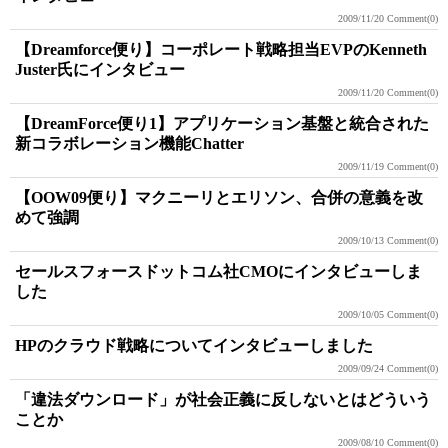
2009/11/20
Comment(0)
【Dreamforce便り】コーポレート戦略担当EVPのKenneth
Juster氏にインタビュー
2009/11/20
Comment(0)
【DreamForce便り1】アプリケーション基盤と統合された
新コラボレーション機能Chatter
2009/11/19
Comment(0)
【OOW09便り】マクニーリとエリソン、合併の意義を改
めて強調
2009/10/13
Comment(0)
セールスフォースドットコム社CMOにインタビューしま
した
2009/10/05
Comment(0)
HPのクラウド戦略についてインタビューしました
2009/09/24
Comment(0)
「違法ダウンロード」が社会正義に反しないとはどういう
ことか
2009/08/10
Comment(0)