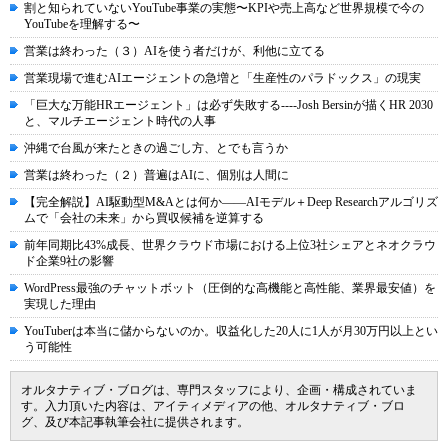
割と知られていないYouTube事業の実態〜KPIや売上高など世界規模で今の
YouTubeを理解する〜
営業は終わった（３）AIを使う者だけが、利他に立てる
営業現場で進むAIエージェントの急増と「生産性のパラドックス」の現実
「巨大な万能HRエージェント」は必ず失敗する----Josh Bersinが描くHR 2030
と、マルチエージェント時代の人事
沖縄で台風が来たときの過ごし方、とでも言うか
営業は終わった（２）普遍はAIに、個別は人間に
【完全解説】AI駆動型M&Aとは何か――AIモデル＋Deep Researchアルゴリズ
ムで「会社の未来」から買収候補を逆算する
前年同期比43%成長、世界クラウド市場における上位3社シェアとネオクラウ
ド企業9社の影響
WordPress最強のチャットボット（圧倒的な高機能と高性能、業界最安値）を
実現した理由
YouTuberは本当に儲からないのか。収益化した20人に1人が月30万円以上とい
う可能性
オルタナティブ・ブログは、専門スタッフにより、企画・構成されていま
す。入力頂いた内容は、アイティメディアの他、オルタナティブ・ブロ
グ、及び本記事執筆会社に提供されます。