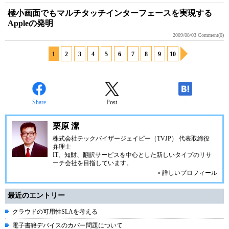
極小画面でもマルチタッチインターフェースを実現する
Appleの発明
2009/08/03
Comment(0)
1
2
3
4
5
6
7
8
9
10
Share
Post
-
栗原 潔
株式会社テックバイザージェイピー（TVJP） 代表取締役
弁理士
IT、知財、翻訳サービスを中心とした新しいタイプのリサ
ーチ会社を目指しています。
» 詳しいプロフィール
最近のエントリー
クラウドの可用性SLAを考える
電子書籍デバイスのカバー問題について