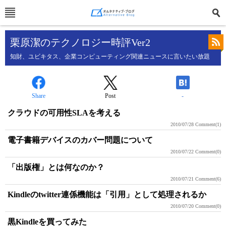
栗原潔のテクノロジー時評Ver2
知財、ユビキタス、企業コンピューティング関連ニュースに言いたい放題
Share
Post
-
クラウドの可用性SLAを考える
2010/07/28
Comment(1)
電子書籍デバイスのカバー問題について
2010/07/22
Comment(0)
「出版権」とは何なのか？
2010/07/21
Comment(6)
Kindleのtwitter連係機能は「引用」として処理されるか
2010/07/20
Comment(0)
黒Kindleを買ってみた