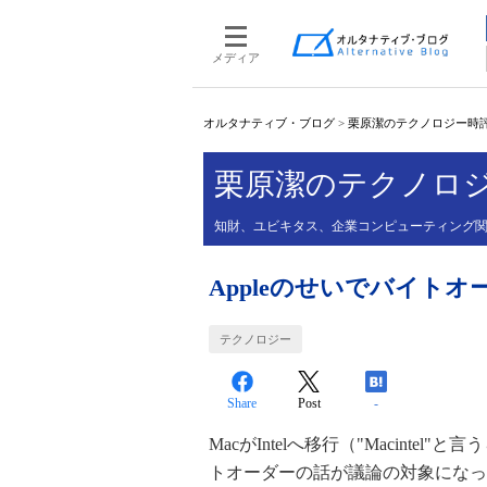
メディア
オルタナティブ・ブログ
>
栗原潔のテクノロジー時評V
栗原潔のテクノロジー
知財、ユビキタス、企業コンピューティング
Appleのせいでバイト
テクノロジー
Share
Post
-
MacがIntelへ移行（"Macinte
トオーダーの話が議論の対象になっ