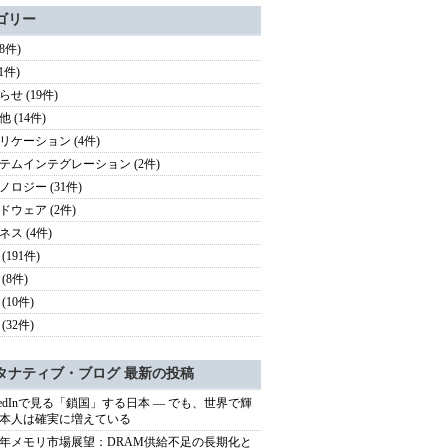
ゴリー
78件)
(1件)
せ (19件)
 (14件)
リケーション (4件)
テムインテグレーション (2件)
ノロジー (31件)
ドウェア (2件)
ネス (4件)
(191件)
(8件)
(10件)
(32件)
タナティブ・ブログ 最新の投稿
nkedInで見る「鎖国」する日本 ― でも、世界で輝
本人は確実に増えている
27年メモリ市場展望：DRAM供給不足の長期化と