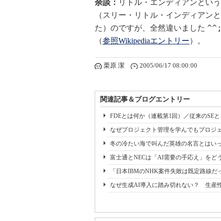
余談：
リトル・エンディアンという
（スリー・リトル・インディアンと
^^
た）のですが、全然違いました
（
参照Wikipediaエントリー
）。
栗原 潔
2005/06/17 08:00:00
関連記事＆ブログエントリー
FDEとは何か（連載第1回）／従来のSE
なぜプロジェクト管理を学んでもプロジェ
冬の冷たい海で叫んだ英雄の名言とはいっ
富士通とNECは「AI需要の手応え」をどう
「日本IBMのNHK案件失敗は既定路線だ
なぜ生成AI導入に踏み切れない？ 生産