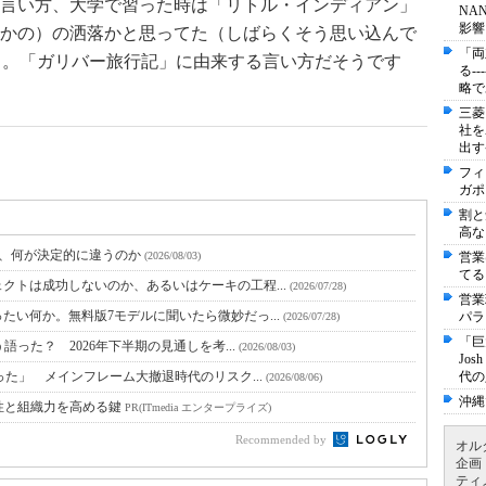
言い方、大学で習った時は「リトル・インディアン」
NA
影響
かの）の洒落かと思ってた（しばらくそう思い込んで
「両
;
。「ガリバー旅行記」に由来する言い方だそうです
る-
略で
三菱
社を
出す
フィ
ガポ
割と
高な
と、何が決定的に違うのか
(2026/08/03)
営業
てる
クトは成功しないのか、あるいはケーキの工程...
(2026/07/28)
営業
たい何か。無料版7モデルに聞いたら微妙だっ...
パラ
(2026/07/28)
「巨
語った？ 2026年下半期の見通しを考...
(2026/08/03)
Jo
った」 メインフレーム大撤退時代のリスク...
代の
(2026/08/06)
沖縄
性と組織力を高める鍵
PR(ITmedia エンタープライズ)
Recommended by
オル
企画
ティ