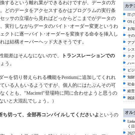
換するという離れ業ができるわけですが、データの方
カテ
。どのデータをアクセスするかはプログラムの実行条
IT (
セッサの立場から見ればどっからどこまでがデータの
OS 
、実行しながらデータのバイト･オーダー変更というわ
お知ら
ェクトに逐一バイト･オーダーを変換する命令を挿入し
その他
れは結構オーバーヘッド大きそうです。
アプ
シス
rPCの性能差はそんなにないので、
トランスレーションでの
テク
ょう。
ハー
ビジ
・オーダーを切り替えられる機能をPentiumに追加してくれれ
知財 
社会 
ている人もいるようですが、個人的にはたぶんその可
経営 
とも、"Macintel"登場時に間に合わせようと思うの
雑談 
してないと大混乱でしょう。）
オル
産は断ち切って、全部再コンパイルしてくださいよ
というの
Li
く日
20