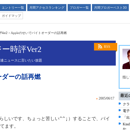
エントリー一覧
月間アクセスランキング
ブロガー一覧
月間ブロガーベスト30
ガイドマップ
er2
>
Appleのせいでバイトオーダーの話再燃
時評Ver2
RSS
関連ニュースに言いたい放題
オーダーの話再燃
指し
最近
»
2005/06/17
クラ
電子
「出
^^;
l"と言うらしいです、ちょっと苦しい
）することで、バイ
Ki
てます。
か