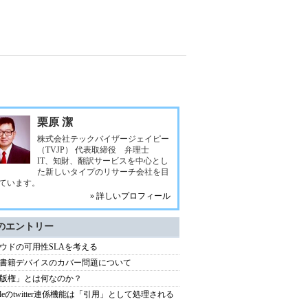
栗原 潔
株式会社テックバイザージェイピー
（TVJP） 代表取締役 弁理士
IT、知財、翻訳サービスを中心とし
た新しいタイプのリサーチ会社を目
ています。
» 詳しいプロフィール
のエントリー
ウドの可用性SLAを考える
書籍デバイスのカバー問題について
版権」とは何なのか？
ndleのtwitter連係機能は「引用」として処理される