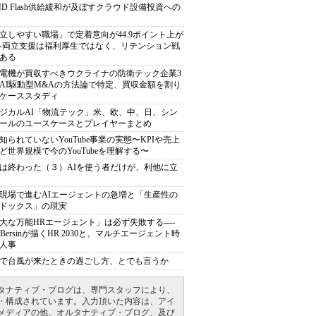
ND Flash供給緩和が及ぼすクラウド設備投資への
立しやすい職場」で定着意向が44.9ポイント上が
---両立支援は福利厚生ではなく、リテンション戦
ある
電機が買収すべきウクライナの防衛テック企業3
AI駆動型M&Aの方法論で特定、買収金額を割り
ケーススタディ
ジカルAI「物流テック」米、欧、中、日、シン
ールのユースケースとプレイヤーまとめ
知られていないYouTube事業の実態〜KPIや売上
ど世界規模で今のYouTubeを理解する〜
は終わった（３）AIを使う者だけが、利他に立
現場で進むAIエージェントの急増と「生産性の
ドックス」の現実
大な万能HRエージェント」は必ず失敗する----
sh Bersinが描くHR 2030と、マルチエージェント時
人事
で台風が来たときの過ごし方、とでも言うか
タナティブ・ブログは、専門スタッフにより、
・構成されています。入力頂いた内容は、アイ
メディアの他、オルタナティブ・ブログ、及び