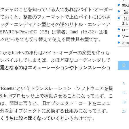
黒K
クチャのことを知っている人であればバイト･オーダー
【訂
ておくと、整数のフォーマットで
上位バイトにに
小さ
【お
まし
ッグ・エンディアン型とその逆のリトル・エンディア
ロー
CやPowerPC（G5）は前者、Intel（IA-32）は後
ソー
とリトルのどっちでも切り替えて使える両性具有型です。
20
PCからIntelへの移行はバイト･オーダーの変更を伴うも
ンパイルしてしまえば、よほど変なコーディングして
日
題となるのはエミューレーションやトランスレーショ
5
伴い、"Rosetta"というトランスレーション・ソフトウェアを提
12
トをIntelプロセッサ上で稼動させることになってます。こ
19
は、簡単に言うと、旧オブジェクト・コードをエミュ
分を新オブジェクトに変換する仕組みになってます。
26
くうちに段々速くなっていく
というわけです。