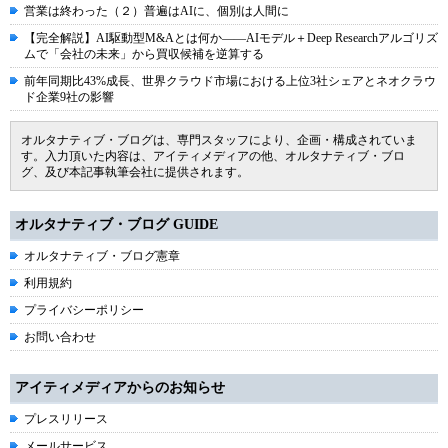
営業は終わった（２）普遍はAIに、個別は人間に
【完全解説】AI駆動型M&Aとは何か――AIモデル＋Deep Researchアルゴリズ
ムで「会社の未来」から買収候補を逆算する
前年同期比43%成長、世界クラウド市場における上位3社シェアとネオクラウ
ド企業9社の影響
オルタナティブ・ブログは、専門スタッフにより、企画・構成されていま
す。入力頂いた内容は、アイティメディアの他、オルタナティブ・ブロ
グ、及び本記事執筆会社に提供されます。
オルタナティブ・ブログ GUIDE
オルタナティブ・ブログ憲章
利用規約
プライバシーポリシー
お問い合わせ
アイティメディアからのお知らせ
プレスリリース
メールサービス