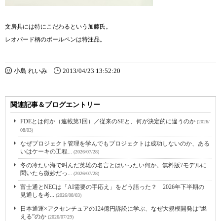
文房具には特にこだわるという加藤氏。
レオパード柄のボールペンは特注品。
小島 れいみ
2013/04/23 13:52:20
関連記事＆ブログエントリー
FDEとは何か（連載第1回）／従来のSEと、何が決定的に違うのか
(2026/
08/03)
なぜプロジェクト管理を学んでもプロジェクトは成功しないのか、ある
いはケーキの工程...
(2026/07/28)
冬の冷たい海で叫んだ英雄の名言とはいったい何か。無料版7モデルに
聞いたら微妙だっ...
(2026/07/28)
富士通とNECは「AI需要の手応え」をどう語った？ 2026年下半期の
見通しを考...
(2026/08/03)
日本通運×アクセンチュアの124億円訴訟に学ぶ、なぜ大規模開発は“燃
える”のか
(2026/07/29)