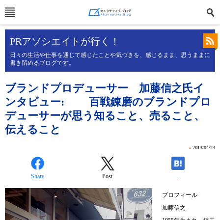
PRアソシエイトが行く！
日々の生活や仕事を通じて感じたことや気づきを、感じるまま、思うままに
書き留めるブログです。
ブランドプロデューサー 加藤信之氏イ
ンタビュー: 百戦錬磨のブランドプロ
デューサーが思う知ること、売ること、
伝えること
»
2013/04/23
Share
Post
-
プロフィール
加藤信之