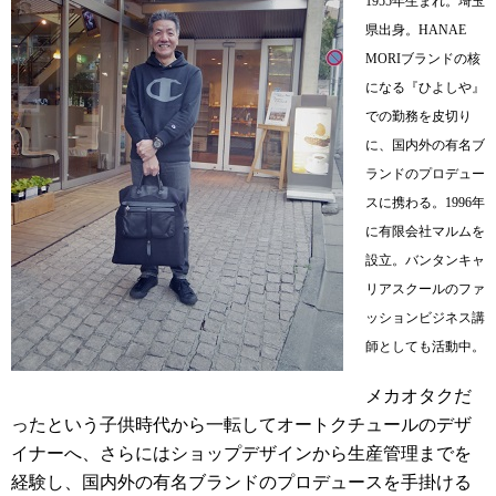
1955年生まれ。埼玉
県出身。HANAE
MORIブランドの核
になる『ひよしや』
での勤務を皮切り
に、国内外の有名ブ
ランドのプロデュー
スに携わる。1996年
に有限会社マルムを
設立。バンタンキャ
リアスクールのファ
ッションビジネス講
師としても活動中。
メカオタクだ
ったという子供時代から一転してオートクチュールのデザ
イナーへ、さらにはショップデザインから生産管理までを
経験し、国内外の有名ブランドのプロデュースを手掛ける