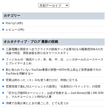
カテゴリー
Pick Up! (4件)
レビュー (1件)
オルタナティブ・ブログ 最新の投稿
三菱電機が買収すべきウクライナの防衛テック企業3社をAI駆動型M&Aの方
法論で特定、買収金額を割り出すケーススタディ
フィジカルAI「物流テック」米、欧、中、日、シンガポールのユースケース
とプレイヤーまとめ
割と知られていないYouTube事業の実態〜KPIや売上高など世界規模で今の
YouTubeを理解する〜
営業は終わった（３）AIを使う者だけが、利他に立てる
営業現場で進むAIエージェントの急増と「生産性のパラドックス」の現実
「巨大な万能HRエージェント」は必ず失敗する----Josh Bersinが描くHR 2030
と、マルチエージェント時代の人事
沖縄で台風が来たときの過ごし方、とでも言うか