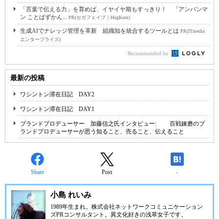
「言葉で伝える力」を育めば、イヤイヤ期もすっきり！ 「アンパンマ
ン ことばずかん...
PR(セガフェイブ｜HugKum)
生成AIでナレッジ管理を革新 組織知を統合するツールとは
PR(ITmedia
エンタープライズ)
Recommended by
最新の投稿
ワシントン滞在日記 DAY2
ワシントン滞在日記 DAY1
ブランドプロデューサー 加藤信之氏インタビュー: 百戦錬磨のブ
ランドプロデューサーが思う知ること、売ること、伝えること
Share
Post
-
小島 れいみ
1989年生まれ。株式会社ネットワークコミュニケーション
ズPRコンサルタント。異文化好きの浅草女子です。