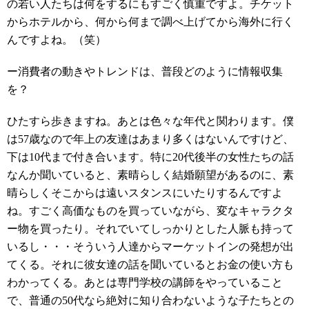
の若い人たちは何をするにもすごく慎重ですよ。チケット
からホテルから、何から何まで調べ上げてから海外に行く
んですよね。（笑）
ー消費者の動きやトレンドは、普段どのように情報収集
を？
ひたすら歩きますね。あとは色々な年代と関わります。僕
は57歳なので年上の友達はあまり多くはないんですけど、
下は10代まで付き合います。特に20代後半の女性たちの話
なんか聞いていると、素晴らしく結婚願望があるのに、素
晴らしくそこからは遠いスタンスにいたりするんですよ
ね。すごく高価なものを買っていながら、変なキャラクタ
ー物を買ったり。それでいてしっかりとした人脈も持って
いるし・・・そういう人達からマーケットインの発想が出
てくる。それに彼女達の話を聞いているとお金の使い方も
わかってくる。あとは専門学校の講師をやっていること
で、普通の50代なら絶対に知り合わないような子たちとの