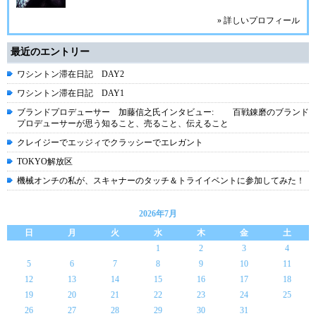
» 詳しいプロフィール
最近のエントリー
ワシントン滞在日記 DAY2
ワシントン滞在日記 DAY1
ブランドプロデューサー 加藤信之氏インタビュー: 百戦錬磨のブランド
プロデューサーが思う知ること、売ること、伝えること
クレイジーでエッジィでクラッシーでエレガント
TOKYO解放区
機械オンチの私が、スキャナーのタッチ＆トライイベントに参加してみた！
2026年7月
日
月
火
水
木
金
土
1
2
3
4
5
6
7
8
9
10
11
12
13
14
15
16
17
18
19
20
21
22
23
24
25
26
27
28
29
30
31