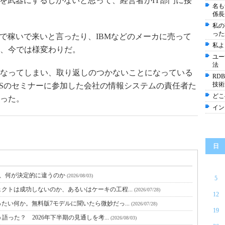
Tを武器にするしかないと思って、経営者がIT部門に接
名も
係長
私の
った
他で稼いで来いと言ったり、IBMなどのメーカに売って
私よ
、今では様変わりだ。
ユー
法
なってしまい、取り返しのつかないことになっている
RD
技術
ASのセミナーに参加した会社の情報システムの責任者た
どこ
った。
イン
日
と、何が決定的に違うのか
(2026/08/03)
5
クトは成功しないのか、あるいはケーキの工程...
(2026/07/28)
12
たい何か。無料版7モデルに聞いたら微妙だっ...
(2026/07/28)
19
語った？ 2026年下半期の見通しを考...
(2026/08/03)