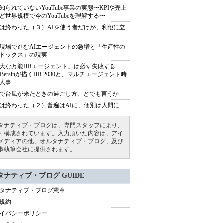
知られていないYouTube事業の実態〜KPIや売上
ど世界規模で今のYouTubeを理解する〜
は終わった（３）AIを使う者だけが、利他に立
現場で進むAIエージェントの急増と「生産性の
ドックス」の現実
大な万能HRエージェント」は必ず失敗する----
sh Bersinが描くHR 2030と、マルチエージェント時
人事
で台風が来たときの過ごし方、とでも言うか
は終わった（２）普遍はAIに、個別は人間に
タナティブ・ブログは、専門スタッフにより、
・構成されています。入力頂いた内容は、アイ
メディアの他、オルタナティブ・ブログ、及び
事執筆会社に提供されます。
タナティブ・ブログ GUIDE
タナティブ・ブログ憲章
規約
イバシーポリシー