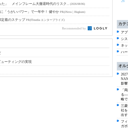
26
った」 メインフレーム大撤退時代のリスク...
(2026/08/06)
に「うがいパワー」で一年中！ 健やか
PR(iNova｜Hugkum)
I定着のステップ
PR(ITmedia エンタープライズ)
カテ
Recommended by
アプ
シス
ネッ
ハー
ば
ピューティングの実現
オル
20
NA
影響
「両
る-
略で
三菱
社を
出す
フィ
ガポ