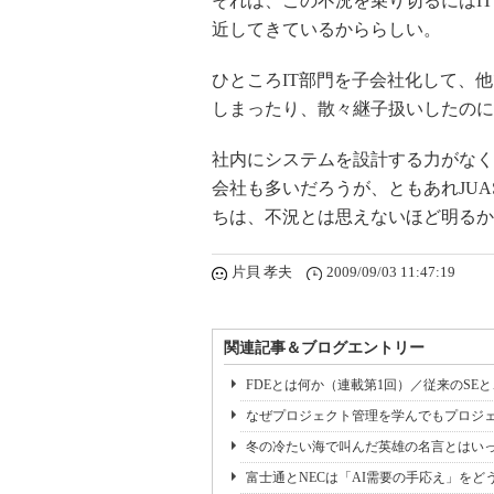
それは、この不況を乗り切るにはI
近してきているかららしい。
ひところIT部門を子会社化して、
しまったり、散々継子扱いしたのに
社内にシステムを設計する力がなく
会社も多いだろうが、ともあれJU
ちは、不況とは思えないほど明るか
片貝 孝夫
2009/09/03 11:47:19
関連記事＆ブログエントリー
FDEとは何か（連載第1回）／従来のSE
なぜプロジェクト管理を学んでもプロジェ
冬の冷たい海で叫んだ英雄の名言とはいっ
富士通とNECは「AI需要の手応え」をどう