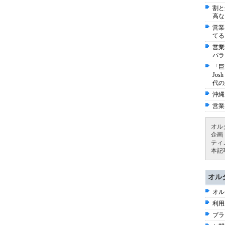
割と
高な
営業
てる
営業
パラ
「巨
Jo
代の
沖縄
営業
オル
企画
ティ
本記
オル
オル
利用
プラ