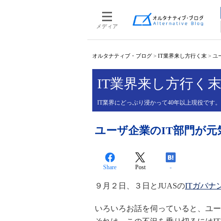
メディア
オルタナティブ・ブログ
>
IT業界来し方行く末
>
ユ
IT業界来し方行く
IT業界にどっぷり浸かって40年以上現役です
ユーザ企業のIT部門が元
Share
Post
-
９月２日、３日とJUASの
ITガバナ
いろいろお話を伺っていると、ユー