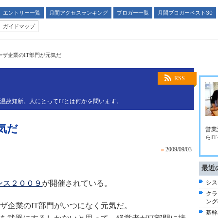
エントリー一覧
月間アクセスランキング
ブロガー一覧
月間ブロガーベスト30
ガイドマップ
ーザ企業のIT部門が元気だ
末
RSS
。温故知新。人にとってITとは何かを問います。
気だ
営業
らI
»
2009/09/03
最近
ンス２００９
が開催されている。
シス
クラ
ング
ザ企業のIT部門がいつになく元気だ。
基幹