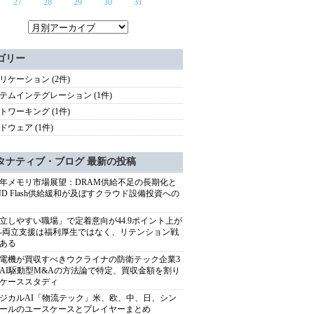
27
28
29
30
31
ゴリー
リケーション (2件)
テムインテグレーション (1件)
トワーキング (1件)
ドウェア (1件)
タナティブ・ブログ 最新の投稿
27年メモリ市場展望：DRAM供給不足の長期化と
ND Flash供給緩和が及ぼすクラウド設備投資への
立しやすい職場」で定着意向が44.9ポイント上が
---両立支援は福利厚生ではなく、リテンション戦
ある
電機が買収すべきウクライナの防衛テック企業3
AI駆動型M&Aの方法論で特定、買収金額を割り
ケーススタディ
ジカルAI「物流テック」米、欧、中、日、シン
ールのユースケースとプレイヤーまとめ