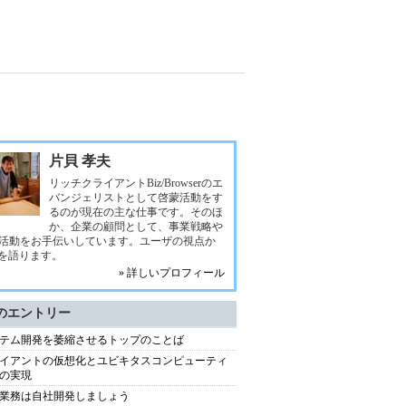
片貝 孝夫
リッチクライアントBiz/Browserのエ
バンジェリストとして啓蒙活動をす
るのが現在の主な仕事です。そのほ
か、企業の顧問として、事業戦略や
活動をお手伝いしています。ユーザの視点か
Tを語ります。
» 詳しいプロフィール
のエントリー
テム開発を萎縮させるトップのことば
イアントの仮想化とユビキタスコンピューティ
の実現
業務は自社開発しましょう