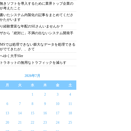
無きソフトを導入するために業界トップ企業の
が考えたこと
書いたシステム内製化の記事をまとめてくださ
かたがいます
り経験豊富な年配のSEさんいませんか？
ザから「絶対に」不満の出ないシステム開発手
BMSでは処理できない膨大なデータを処理できる
がでてきたが、、さて
へゆく大手SIer
トラネットの無用なトラフィックを減らす
2026年7月
月
火
水
木
金
土
1
2
3
4
6
7
8
9
10
11
13
14
15
16
17
18
20
21
22
23
24
25