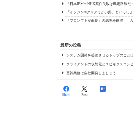
「日本IBMのNHK案件失敗は既定路線だ
「イソジン®クリアうがい薬」といっしょ
「プロンプトが面倒」の悲鳴を解消！ A
最新の投稿
システム開発を萎縮させるトップのこと
クライアントの仮想化とユビキタスコン
基幹業務は自社開発しましょう
Share
Post
-