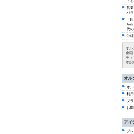
てる
営業
パラ
「巨
Jo
代の
沖縄
オル
企画
ティ
本記
オル
オル
利用
プラ
お問
アイ
プレ