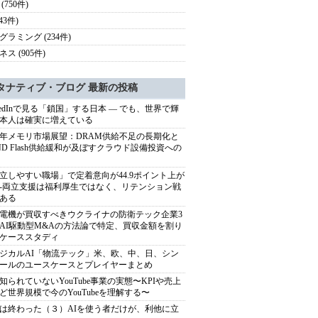
(750件)
(43件)
グラミング (234件)
ス (905件)
タナティブ・ブログ 最新の投稿
nkedInで見る「鎖国」する日本 ― でも、世界で輝
本人は確実に増えている
27年メモリ市場展望：DRAM供給不足の長期化と
ND Flash供給緩和が及ぼすクラウド設備投資への
立しやすい職場」で定着意向が44.9ポイント上が
---両立支援は福利厚生ではなく、リテンション戦
ある
電機が買収すべきウクライナの防衛テック企業3
AI駆動型M&Aの方法論で特定、買収金額を割り
ケーススタディ
ジカルAI「物流テック」米、欧、中、日、シン
ールのユースケースとプレイヤーまとめ
知られていないYouTube事業の実態〜KPIや売上
ど世界規模で今のYouTubeを理解する〜
は終わった（３）AIを使う者だけが、利他に立