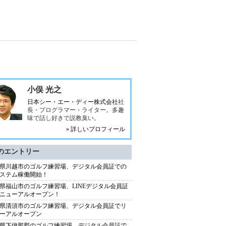
小俣 光之
日本シー・エー・ディー株式会社
社
長・プログラマー・ライター。多趣
味で話し好きで説教臭い。
» 詳しいプロフィール
のエントリー
県川越市のゴルフ練習場、デジタル会員証での
ステム稼働開始！
県福山市のゴルフ練習場、LINEデジタル会員証
ニューアルオープン！
県清須市のゴルフ練習場、デジタル会員証でリ
ーアルオープン
県下伊那郡のゴルフ練習場、デジタル会員証で