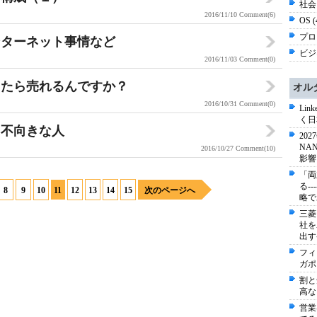
社会 
2016/11/10
Comment(6)
OS 
プロ
ンターネット事情など
ビジネ
2016/11/03
Comment(0)
ったら売れるんですか？
オル
2016/10/31
Comment(0)
Li
く日
・不向きな人
20
NA
2016/10/27
Comment(10)
影響
「両
る-
8
9
10
11
12
13
14
15
次のページへ
略で
三菱
社を
出す
フィ
ガポ
割と
高な
営業