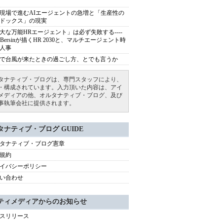
現場で進むAIエージェントの急増と「生産性の
ドックス」の現実
大な万能HRエージェント」は必ず失敗する----
sh Bersinが描くHR 2030と、マルチエージェント時
人事
で台風が来たときの過ごし方、とでも言うか
タナティブ・ブログは、専門スタッフにより、
・構成されています。入力頂いた内容は、アイ
メディアの他、オルタナティブ・ブログ、及び
事執筆会社に提供されます。
タナティブ・ブログ GUIDE
タナティブ・ブログ憲章
規約
イバシーポリシー
い合わせ
ティメディアからのお知らせ
スリリース