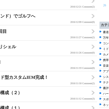
26
2016/12/21
Comment(2)
ウンド）でゴルフへ
2016/12/09
Comment(0)
カテ
回目
書道 
2016/11/27
Comment(2)
万年筆
コン
roをリシェル
ミド
2016/11/26
Comment(0)
カメラ
携帯電
M
音楽 
2016/11/19
Comment(0)
アプ
ド型カスタムIEM完成！
シス
テク
2016/11/18
Comment(2)
書評 
ル構成（２）
ハー
2016/11/12
Comment(3)
スポー
ネッ
ル構成（１）