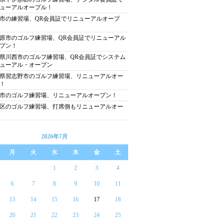
ューアルオープル！
市の練習場、QR会員証でリニューアルオープ
原市のゴルフ練習場、QR会員証でリニューアル
プン！
県川西市のゴルフ練習場、QR会員証でシステム
ューアル・オープン
県習志野市のゴルフ練習場、リニューアルオー
！
市のゴルフ練習場、リニューアルオープン！
区のゴルフ練習場、打席側もリニューアルオー
2026年7月
月
火
水
木
金
土
1
2
3
4
6
7
8
9
10
11
13
14
15
16
17
18
20
21
22
23
24
25