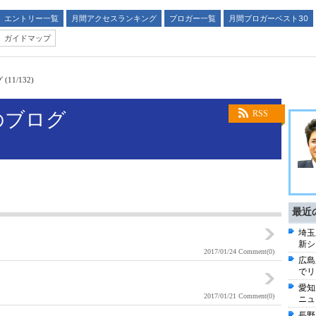
エントリー一覧
月間アクセスランキング
ブロガー一覧
月間ブロガーベスト30
ガイドマップ
1/132)
のブログ
RSS
最近
埼玉
新シ
2017/01/24
Comment(0)
広島
でリ
愛知
2017/01/21
Comment(0)
ニュ
長野