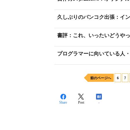
久しぶりのバンコク出張：イ
書評：これ、いったいどうや
プログラマーに向いている人
前のページへ
6
7
Share
Post
-