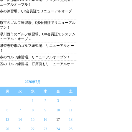
ューアルオープル！
市の練習場、QR会員証でリニューアルオープ
原市のゴルフ練習場、QR会員証でリニューアル
プン！
県川西市のゴルフ練習場、QR会員証でシステム
ューアル・オープン
県習志野市のゴルフ練習場、リニューアルオー
！
市のゴルフ練習場、リニューアルオープン！
区のゴルフ練習場、打席側もリニューアルオー
2026年7月
月
火
水
木
金
土
1
2
3
4
6
7
8
9
10
11
13
14
15
16
17
18
20
21
22
23
24
25