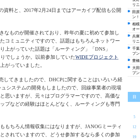
リニ
の資料と、2017年2月24日まではアーカイブ配信も公開
田原
ン！
相模
オー
回大きなものが開催されており、昨年の夏に初めて参加し
兵庫
たコミュニティですので、話題はもちろんネットワー
リニ
り上がっていた話題は「ルーティング」「DNS」
千葉
プン
たりでしょうか。以前参加していた
WIDEプロジェクト
豊橋
上がっていました。
大田
プン
販売してきましたので、DHCPに関することはいろいろ経
シュシステムの開発もしましたので、回線事業者の現場
と思いますが、元々はプログラマーですので、高価な
日
ップなどの経験はほとんどなく、ルーティングも専門
5
ももちろん情報収集にはなりますが、JANOGミーティ
12
とされていますので、どうせ参加するなら多くの参加
19