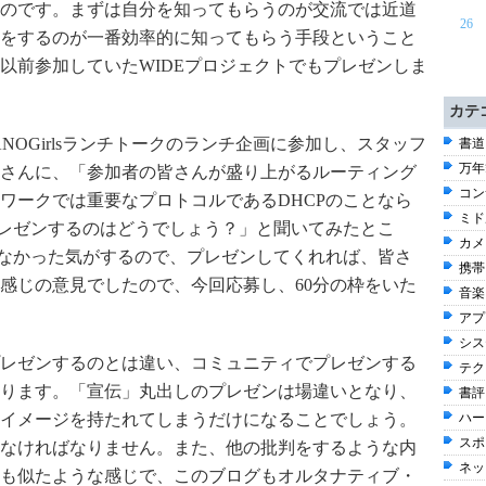
のです。まずは自分を知ってもらうのが交流では近道
26
をするのが一番効率的に知ってもらう手段ということ
以前参加していたWIDEプロジェクトでもプレゼンしま
カテ
NOGirlsランチトークのランチ企画に参加し、スタッフ
書道 
万年筆
さんに、「参加者の皆さんが盛り上がるルーティング
コン
ワークでは重要なプロトコルであるDHCPのことなら
ミド
プレゼンするのはどうでしょう？」と聞いてみたとこ
カメラ
はなかった気がするので、プレゼンしてくれれば、皆さ
携帯電
感じの意見でしたので、今回応募し、60分の枠をいた
音楽 
アプ
シス
レゼンするのとは違い、コミュニティでプレゼンする
テク
ります。「宣伝」丸出しのプレゼンは場違いとなり、
書評 
イメージを持たれてしまうだけになることでしょう。
ハー
スポー
なければなりません。また、他の批判をするような内
ネッ
も似たような感じで、このブログもオルタナティブ・