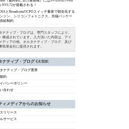
armind（最終的に百万基規模）にはNVIDIAのVera
bin NVL72が搭載される！
IDIAとBroadcomのCPOスイッチ量産で顕在化する
ンジン、シリコンフォトニクス、先端パッケー
供給制約
タナティブ・ブログは、専門スタッフにより、
・構成されています。入力頂いた内容は、アイ
メディアの他、オルタナティブ・ブログ、及び
事執筆会社に提供されます。
タナティブ・ブログ GUIDE
タナティブ・ブログ憲章
規約
イバシーポリシー
い合わせ
ティメディアからのお知らせ
スリリース
ルサービス