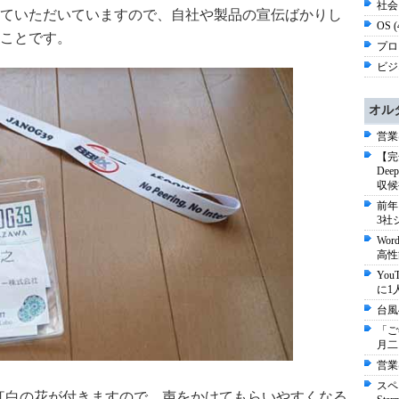
社会 
ていただいていますので、自社や製品の宣伝ばかりし
OS 
ことです。
プロ
ビジネ
オル
営業
【完
De
収候
前年
3社
Wo
高性
Yo
に1
台風
「ご
月二
営業
スペ
に紅白の花が付きますので、声をかけてもらいやすくなる