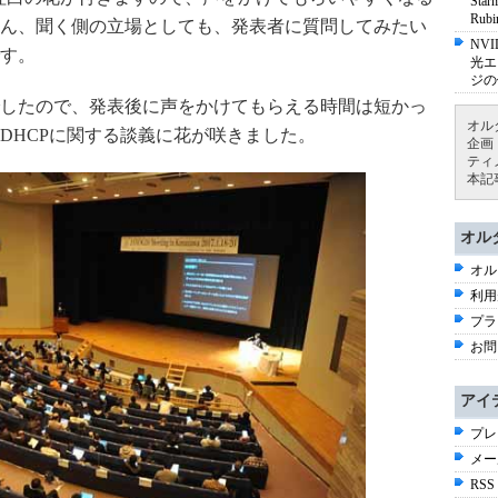
St
Ru
ん、聞く側の立場としても、発表者に質問してみたい
NV
す。
光エ
ジの
したので、発表後に声をかけてもらえる時間は短かっ
オル
DHCPに関する談義に花が咲きました。
企画
ティ
本記
オル
オル
利用
プラ
お問
アイ
プレ
メー
RSS