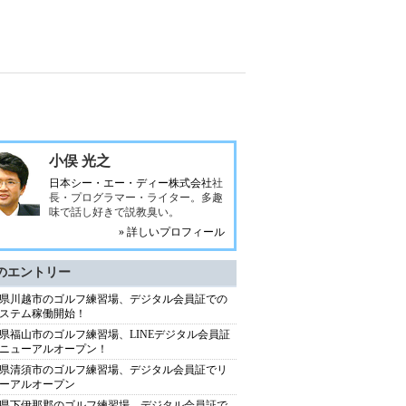
小俣 光之
日本シー・エー・ディー株式会社
社
長・プログラマー・ライター。多趣
味で話し好きで説教臭い。
» 詳しいプロフィール
のエントリー
県川越市のゴルフ練習場、デジタル会員証での
ステム稼働開始！
県福山市のゴルフ練習場、LINEデジタル会員証
ニューアルオープン！
県清須市のゴルフ練習場、デジタル会員証でリ
ーアルオープン
県下伊那郡のゴルフ練習場、デジタル会員証で