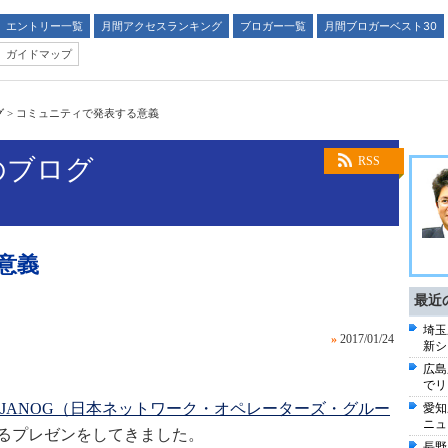
エントリー一覧
月間アクセスランキング
ブロガー一覧
月間ブロガーベスト30
ガイドマップ
グ
>
コミュニティで発表する意義
のブログ
RSS
意義
最近
埼玉
»
2017/01/24
新シ
広島
でリ
JANOG（日本ネットワーク・オペレーターズ・グルー
愛知
ニュ
するプレゼンをしてきました。
長野