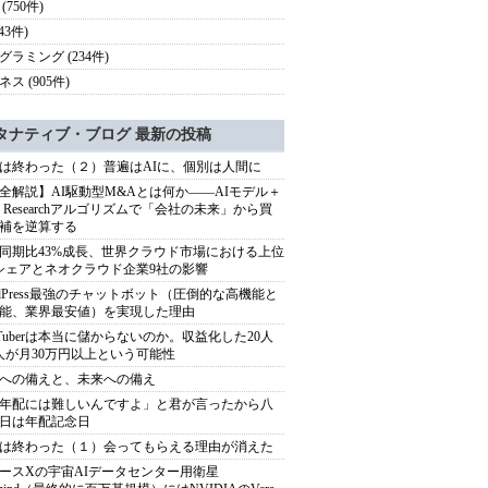
(750件)
(43件)
グラミング (234件)
ス (905件)
タナティブ・ブログ 最新の投稿
は終わった（２）普遍はAIに、個別は人間に
全解説】AI駆動型M&Aとは何か――AIモデル＋
ep Researchアルゴリズムで「会社の未来」から買
補を逆算する
同期比43%成長、世界クラウド市場における上位
シェアとネオクラウド企業9社の影響
rdPress最強のチャットボット（圧倒的な高機能と
能、業界最安値）を実現した理由
uTuberは本当に儲からないのか。収益化した20人
人が月30万円以上という可能性
への備えと、未来への備え
年配には難しいんですよ」と君が言ったから八
日は年配記念日
は終わった（１）会ってもらえる理由が消えた
ースXの宇宙AIデータセンター用衛星