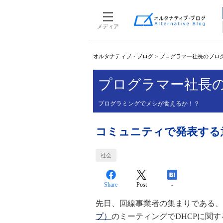
メディア
オルタナティブ・ブログ
>
プログラマー社長のブロ
プログラマー社長
プログラミングでメシが食えるか！？
コミュニティで発表する
社会
Share
Post
-
先日、回線事業者の集まりである、
プ）
のミーティングでDHCPに関