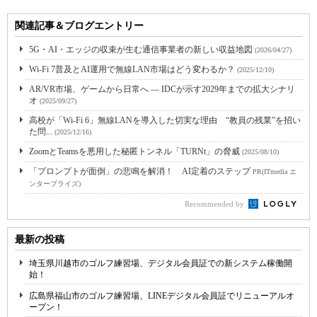
関連記事＆ブログエントリー
5G・AI・エッジの収束が生む通信事業者の新しい収益地図
(2026/04/27)
Wi-Fi 7普及とAI運用で無線LAN市場はどう変わるか？
(2025/12/10)
AR/VR市場、ゲームから日常へ ― IDCが示す2029年までの拡大シナリ
オ
(2025/09/27)
高校が「Wi-Fi 6」無線LANを導入した切実な理由 “教員の残業”を招い
た問...
(2025/12/16)
ZoomとTeamsを悪用した秘匿トンネル「TURNt」の脅威
(2025/08/10)
「プロンプトが面倒」の悲鳴を解消！ AI定着のステップ
PR(ITmedia エ
ンタープライズ)
Recommended by
最新の投稿
埼玉県川越市のゴルフ練習場、デジタル会員証での新システム稼働開
始！
広島県福山市のゴルフ練習場、LINEデジタル会員証でリニューアルオ
ープン！