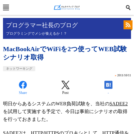
プログラマー社長のブログ
プログラミングでメシが食えるか！？
MacBookAirでWiFiを2つ使ってWEB試験
シナリオ取得
ネットワーキング
»
2011/10/11
Share
Post
-
明日からあるシステムのWEB負荷試験を、当社の
SADEE2
を試用して実施する予定で、今日は事前にシナリオの取得
を行っておきました。
SADEE2は、HTTP/HTTPSのプロキシとして、HTTP通信を