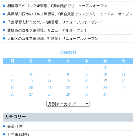
相模原市のゴルフ練習場、QR会員証でリニューアルオープン！
兵庫県川西市のゴルフ練習場、QR会員証でシステムリニューアル・オープン
千葉県習志野市のゴルフ練習場、リニューアルオープン！
豊橋市のゴルフ練習場、リニューアルオープン！
大田区のゴルフ練習場、打席側もリニューアルオープン
2026年7月
日
月
火
水
木
金
土
1
2
3
4
5
6
7
8
9
10
11
12
13
14
15
16
17
18
19
20
21
22
23
24
25
26
27
28
29
30
31
カテゴリー
書道 (1件)
万年筆 (33件)