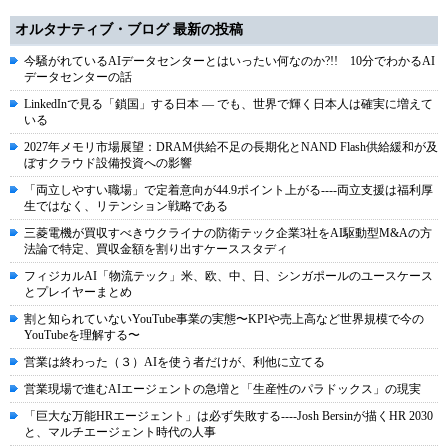
オルタナティブ・ブログ 最新の投稿
今騒がれているAIデータセンターとはいったい何なのか?!! 10分でわかるAI
データセンターの話
LinkedInで見る「鎖国」する日本 ― でも、世界で輝く日本人は確実に増えて
いる
2027年メモリ市場展望：DRAM供給不足の長期化とNAND Flash供給緩和が及
ぼすクラウド設備投資への影響
「両立しやすい職場」で定着意向が44.9ポイント上がる----両立支援は福利厚
生ではなく、リテンション戦略である
三菱電機が買収すべきウクライナの防衛テック企業3社をAI駆動型M&Aの方
法論で特定、買収金額を割り出すケーススタディ
フィジカルAI「物流テック」米、欧、中、日、シンガポールのユースケース
とプレイヤーまとめ
割と知られていないYouTube事業の実態〜KPIや売上高など世界規模で今の
YouTubeを理解する〜
営業は終わった（３）AIを使う者だけが、利他に立てる
営業現場で進むAIエージェントの急増と「生産性のパラドックス」の現実
「巨大な万能HRエージェント」は必ず失敗する----Josh Bersinが描くHR 2030
と、マルチエージェント時代の人事