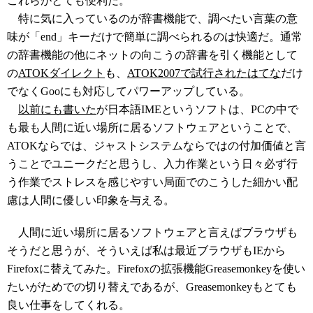
これらがとても便利だ。
特に気に入っているのが辞書機能で、調べたい言葉の意
味が「end」キーだけで簡単に調べられるのは快適だ。通常
の辞書機能の他にネットの向こうの辞書を引く機能として
の
ATOKダイレクト
も、
ATOK2007で試行されたはてな
だけ
でなくGooにも対応してパワーアップしている。
以前にも書いた
が日本語IMEというソフトは、PCの中で
も最も人間に近い場所に居るソフトウェアということで、
ATOKならでは、ジャストシステムならではの付加価値と言
うことでユニークだと思うし、入力作業という日々必ず行
う作業でストレスを感じやすい局面でのこうした細かい配
慮は人間に優しい印象を与える。
人間に近い場所に居るソフトウェアと言えばブラウザも
そうだと思うが、そういえば私は最近ブラウザもIEから
Firefoxに替えてみた。Firefoxの拡張機能Greasemonkeyを使い
たいがためでの切り替えであるが、Greasemonkeyもとても
良い仕事をしてくれる。