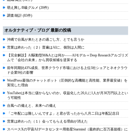
萌え興し/B級グルメ (20件)
調査/統計 (83件)
オルタナティブ・ブログ 最新の投稿
沖縄で台風が来たときの過ごし方、とでも言うか
営業は終わった（２）普遍はAIに、個別は人間に
【完全解説】AI駆動型M&Aとは何か――AIモデル＋Deep Researchアルゴリズ
ムで「会社の未来」から買収候補を逆算する
前年同期比43%成長、世界クラウド市場における上位3社シェアとネオクラウ
ド企業9社の影響
WordPress最強のチャットボット（圧倒的な高機能と高性能、業界最安値）を
実現した理由
YouTuberは本当に儲からないのか。収益化した20人に1人が月30万円以上とい
う可能性
台風への備えと、未来への備え
「ご年配には難しいんですよ」と君が言ったから八月二日は年配記念日
営業は終わった（１）会ってもらえる理由が消えた
スペースXの宇宙AIデータセンター用衛星Starmind（最終的に百万基規模）に