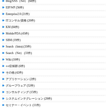
Blog/SNS（Net） (68件)
EIP/WP (56件)
Enterprise2.0 (21件)
ITコンサル/資格 (20件)
KM (84件)
Mobile/PDA (45件)
SBM (19件)
Search（Intra) (33件)
Search（Net） (33件)
Wiki (10件)
○○症候群 (6件)
その他 (42件)
アプリケーション (2件)
グループウェア (52件)
コンサルティング (15件)
システムインテグレーション (29件)
セミナー・イベント (11件)