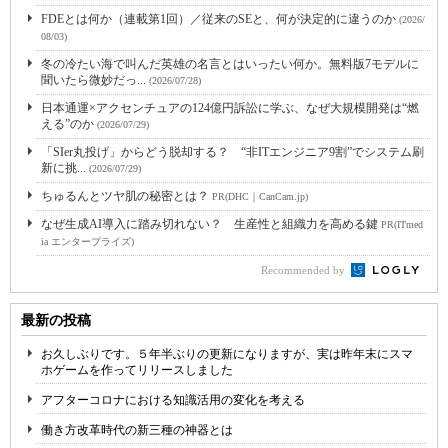
FDEとは何か（連載第1回）／従来のSEと、何が決定的に違うのか
(2026/
08/03)
冬の冷たい海で叫んだ英雄の名言とはいったい何か。無料版7モデルに
聞いたら微妙だっ...
(2026/07/28)
日本通運×アクセンチュアの124億円訴訟に学ぶ、なぜ大規模開発は“燃
える”のか
(2026/07/29)
「SIer丸投げ」からどう脱却する？ “非ITエンジニア9割”でシステム刷
新に挑...
(2026/07/29)
ちゅるんとツヤ肌の秘密とは？
PR(DHC｜CanCam.jp)
なぜ生成AI導入に踏み切れない？ 生産性と組織力を高める鍵
PR(ITmed
ia エンタープライズ)
Recommended by
最新の投稿
お久しぶりです。５年半ぶりの更新になりますが、実は昨年末にスマ
ホゲームを作ってリリースしました
アフターコロナにおける知識活用の変化を考える
働き方改革時代の新三種の神器とは