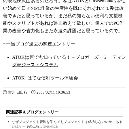
の余地が沢山あるのだろう。私はATOKとGreasemonkeyを使
い始めて日々のPC作業の生産性を既にそれぞれで１割は改
善できたと思っているが、まだ私の知らない便利な支援機
能やスクリプトがあれば是非教えて欲しい。個人でのPC作
業の改善や省力化もまた永遠の課題だと思っているので。
===当ブログ過去の関連エントリー
ATOKは何でも知っている！～ブロガーズ・ミーティン
グ＠ジャストシステム
ATOK+はてな便利ツール体験会
吉川 日出行
2008/02/11 10:36:53
関連記事＆ブログエントリー
なぜプロジェクト管理を学んでもプロジェクトは成功しないのか、ある
いはケーキの工程...
(2026/07/28)