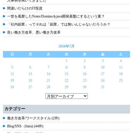
入事例を聞いてきました
間違いだらけのIT投資
一世を風靡したNotes/Dominoをjava開発基盤にするという案？
「社内副業」ってそれは「副業」では無いんじゃないだろうか？
良い働き方改革、悪い働き方改革
2026年7月
日
月
火
水
木
金
土
1
2
3
4
5
6
7
8
9
10
11
12
13
14
15
16
17
18
19
20
21
22
23
24
25
26
27
28
29
30
31
カテゴリー
働き方改革/ワークスタイル (2件)
Blog/SNS（Intra) (44件)