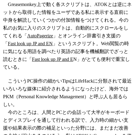
Greasemonkey上で動く各スクリプトは、ATOKとは逆にネ
ットから取得した情報をユーザである私に表示する直前に
中身を解読していくつかの付加情報をつけてくれる。今の
私のお気に入りのスクリプトは、自動的にスクロールをし
てくれる「
AutoPagerize
」とオンライン辞書引き支援の
「
Fast look up JP and EN
」というスクリプト。Web閲覧の時
に気になる用語を調べたり英語の記事を機械翻訳でざっと
読むときに「
Fast look up JP and E
N」がとても便利で重宝し
ている。
こういうPC操作の細かいTipsはLifeHackに分類されて最近
いろいろな媒体に紹介されるようになったけど、海外では
PKM（Personal Knowledge Management）と呼ぶ人も居るら
しい。
今のところは、人間とPCとの会話って大半がキーボード
とディスプレイを通して行われる訳で、入力時の細かい支
援や結果表示の際の補足といった分野には、まだまだ改善