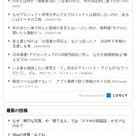
FDEとは何か（連載第1回）／従来のSEと、何が決定的に違うのか
(2026/
08/03)
なぜプロジェクト管理を学んでもプロジェクトは成功しないのか、ある
いはケーキの工程...
(2026/07/28)
冬の冷たい海で叫んだ英雄の名言とはいったい何か。無料版7モデルに
聞いたら微妙だっ...
(2026/07/28)
富士通とNECは「AI需要の手応え」をどう語った？ 2026年下半期の
見通しを考...
(2026/08/03)
日本通運×アクセンチュアの124億円訴訟に学ぶ、なぜ大規模開発は“燃
える”のか
(2026/07/29)
いま最も相談したい保育士・てぃ先生がアドバイス！ 子どもの“おてつ
だい”に、どん...
PR(アタック・キュキュット｜Hugkum)
既存ツールは捨てない！ アプリ連携で防ぐ情報のサイロ化
PR(ITmedia
エンタープライズ)
Recommended by
最新の投稿
なぜ「精巧な写真」や「寝てる人」では「スマホの顔認証」がダメな
のか？
Mixiの逆襲「みてね」