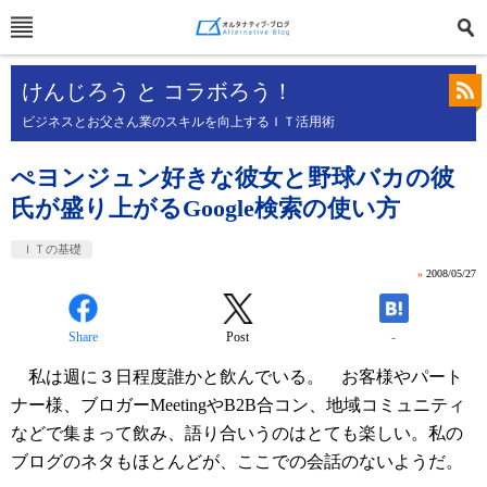
けんじろう と コラボろう！
ビジネスとお父さん業のスキルを向上するＩＴ活用術
ぺヨンジュン好きな彼女と野球バカの彼
氏が盛り上がるGoogle検索の使い方
ＩＴの基礎
»
2008/05/27
Share
Post
-
私は週に３日程度誰かと飲んでいる。 お客様やパート
ナー様、ブロガーMeetingやB2B合コン、地域コミュニティ
などで集まって飲み、語り合いうのはとても楽しい。私の
ブログのネタもほとんどが、ここでの会話のないようだ。