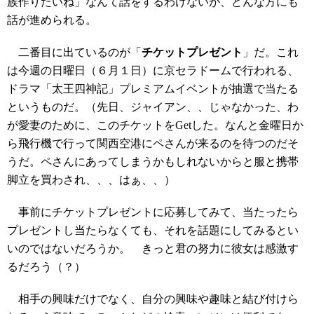
族作りたいね」なんて話をするわけないが、どんな方にも
話が進められる。
二番目に出ているのが「
チケットプレゼント
」だ。これ
は今週の日曜日（６月１日）に京セラドームで行われる、
ドラマ「太王四神記」プレミアムイベントが抽選で当たる
というものだ。（先日、ジャイアン、、じゃなかった、わ
が愛妻のために、このチケットをGetした。なんと金曜日か
ら飛行機で行って関西空港にペさんが来るのを待つのだそ
うだ。ペさんにあってしまうかもしれないからと服と携帯
脚立を買わされ、、、はぁ、、）
事前にチケットプレゼントに応募してみて、当たったら
プレゼントし当たらなくても、それを話題にしてみるとい
いのではないだろうか。 きっと君の努力に彼女は感激す
るだろう（？）
相手の興味だけでなく、自分の興味や趣味と結び付けら