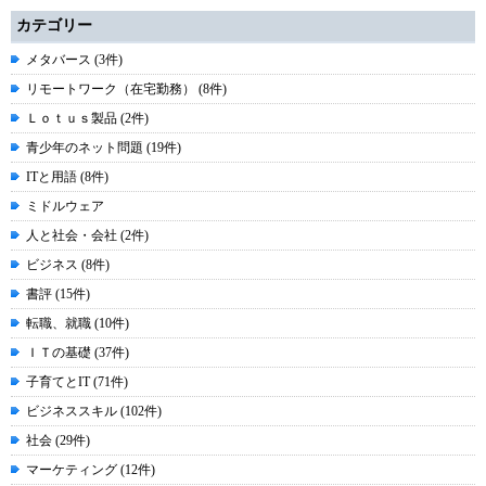
カテゴリー
メタバース (3件)
リモートワーク（在宅勤務） (8件)
Ｌｏｔｕｓ製品 (2件)
青少年のネット問題 (19件)
ITと用語 (8件)
ミドルウェア
人と社会・会社 (2件)
ビジネス (8件)
書評 (15件)
転職、就職 (10件)
ＩＴの基礎 (37件)
子育てとIT (71件)
ビジネススキル (102件)
社会 (29件)
マーケティング (12件)