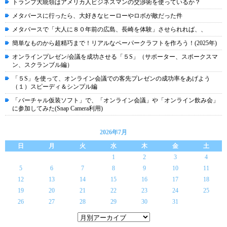
トランプ大統領はアメリカ人ビジネスマンの交渉術を使っているか？
メタバースに行ったら、大好きなヒーローやロボが敵だった件
メタバースで「大人に８０年前の広島、長崎を体験」させられれば、、
簡単なものから超精巧まで！リアルなペーパークラフトを作ろう！(2025年)
オンラインプレゼン/会議を成功させる「５S」（サポーター、スポークスマ
ン、スクランブル編）
「５S」を使って、オンライン会議での客先プレゼンの成功率をあげよう
（１）スピーディ＆シンプル編
「バーチャル仮装ソフト」で、「オンライン会議」や「オンライン飲み会」
に参加してみた(Snap Camera利用)
2026年7月
日
月
火
水
木
金
土
1
2
3
4
5
6
7
8
9
10
11
12
13
14
15
16
17
18
19
20
21
22
23
24
25
26
27
28
29
30
31