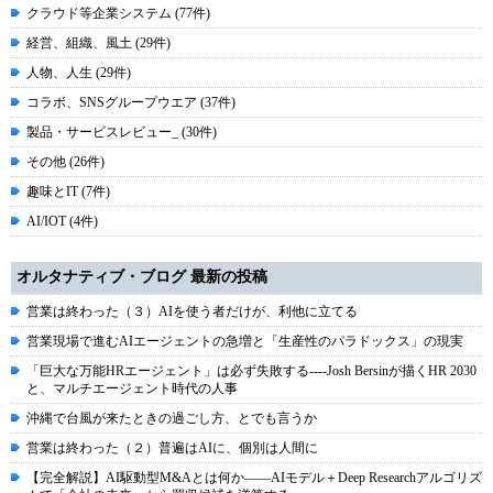
クラウド等企業システム (77件)
経営、組織、風土 (29件)
人物、人生 (29件)
コラボ、SNSグループウエア (37件)
製品・サービスレビュー_ (30件)
その他 (26件)
趣味とIT (7件)
AI/IOT (4件)
オルタナティブ・ブログ 最新の投稿
営業は終わった（３）AIを使う者だけが、利他に立てる
営業現場で進むAIエージェントの急増と「生産性のパラドックス」の現実
「巨大な万能HRエージェント」は必ず失敗する----Josh Bersinが描くHR 2030
と、マルチエージェント時代の人事
沖縄で台風が来たときの過ごし方、とでも言うか
営業は終わった（２）普遍はAIに、個別は人間に
【完全解説】AI駆動型M&Aとは何か――AIモデル＋Deep Researchアルゴリズ