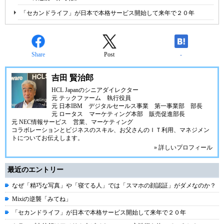
「セカンドライフ」が日本で本格サービス開始して来年で２０年
Share
Post
-
吉田 賢治郎
HCL Japanのシニアダイレクター
元 テックファーム 執行役員
元 日本IBM デジタルセールス事業 第一事業部 部長
元 ロータス マーケティング本部 販売促進部長
元 NEC情報サービス 営業、マーケティング
コラボレーションとビジネスのスキル、お父さんのＩＴ利用、マネジメン
トについてお伝えします。
» 詳しいプロフィール
最近のエントリー
なぜ「精巧な写真」や「寝てる人」では「スマホの顔認証」がダメなのか？
Mixiの逆襲「みてね」
「セカンドライフ」が日本で本格サービス開始して来年で２０年