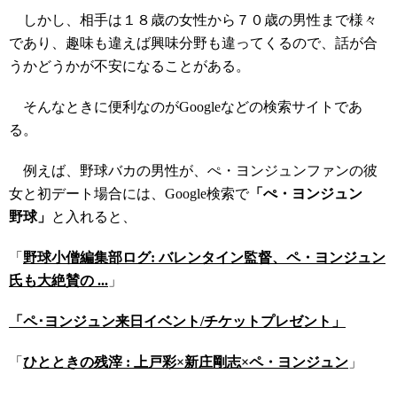
しかし、相手は１８歳の女性から７０歳の男性まで様々
であり、趣味も違えば興味分野も違ってくるので、話が合
うかどうかが不安になることがある。
そんなときに便利なのがGoogleなどの検索サイトであ
る。
例えば、野球バカの男性が、ぺ・ヨンジュンファンの彼
女と初デート場合には、Google検索で
「ぺ・ヨンジュン
野球」
と入れると、
「
野球小僧編集部ログ: バレンタイン監督、ペ・ヨンジュン
氏も大絶賛の ...
」
「ペ･ヨンジュン来日イベント/チケットプレゼント」
「
ひとときの残滓 : 上戸彩×新庄剛志×ペ・ヨンジュン
」