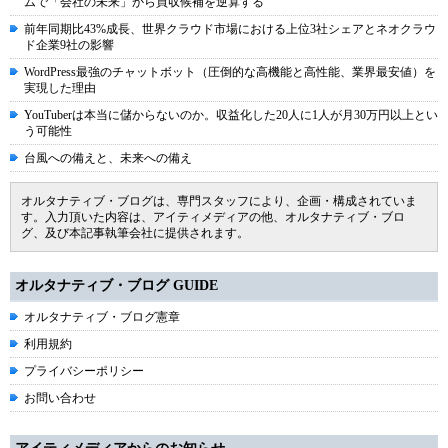
ムで「会社の未来」から買収候補を逆算する
前年同期比43%成長、世界クラウド市場における上位3社シェアとネオクラウ
ド企業9社の影響
WordPress最強のチャットボット（圧倒的な高機能と高性能、業界最安値）を
実現した理由
YouTuberは本当に儲からないのか。収益化した20人に1人が月30万円以上とい
う可能性
台風への備えと、未来への備え
オルタナティブ・ブログは、専門スタッフにより、企画・構成されていま
す。入力頂いた内容は、アイティメディアの他、オルタナティブ・ブロ
グ、及び本記事執筆会社に提供されます。
オルタナティブ・ブログ GUIDE
オルタナティブ・ブログ憲章
利用規約
プライバシーポリシー
お問い合わせ