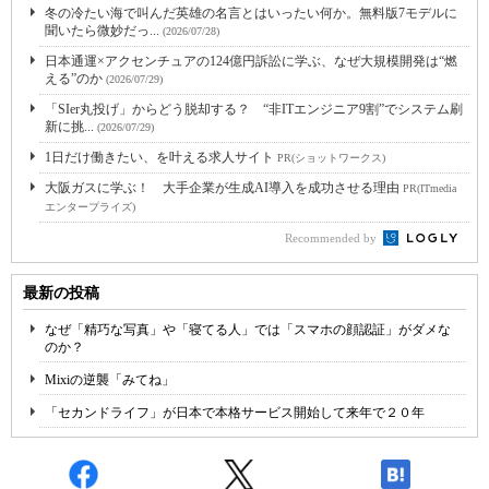
冬の冷たい海で叫んだ英雄の名言とはいったい何か。無料版7モデルに
聞いたら微妙だっ...
(2026/07/28)
日本通運×アクセンチュアの124億円訴訟に学ぶ、なぜ大規模開発は“燃
える”のか
(2026/07/29)
「SIer丸投げ」からどう脱却する？ “非ITエンジニア9割”でシステム刷
新に挑...
(2026/07/29)
1日だけ働きたい、を叶える求人サイト
PR(ショットワークス)
大阪ガスに学ぶ！ 大手企業が生成AI導入を成功させる理由
PR(ITmedia
エンタープライズ)
Recommended by
最新の投稿
なぜ「精巧な写真」や「寝てる人」では「スマホの顔認証」がダメな
のか？
Mixiの逆襲「みてね」
「セカンドライフ」が日本で本格サービス開始して来年で２０年