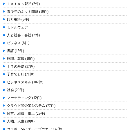
Ｌｏｔｕｓ製品 (2件)
青少年のネット問題 (19件)
ITと用語 (8件)
ミドルウェア
人と社会・会社 (2件)
ビジネス (8件)
書評 (15件)
転職、就職 (10件)
ＩＴの基礎 (37件)
子育てとIT (71件)
ビジネススキル (102件)
社会 (29件)
マーケティング (12件)
クラウド等企業システム (77件)
経営、組織、風土 (29件)
人物、人生 (29件)
コラボ、SNSグループウエア (37件)