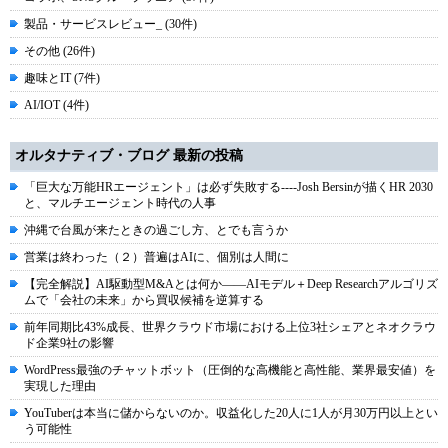
製品・サービスレビュー_ (30件)
その他 (26件)
趣味とIT (7件)
AI/IOT (4件)
オルタナティブ・ブログ 最新の投稿
「巨大な万能HRエージェント」は必ず失敗する----Josh Bersinが描くHR 2030
と、マルチエージェント時代の人事
沖縄で台風が来たときの過ごし方、とでも言うか
営業は終わった（２）普遍はAIに、個別は人間に
【完全解説】AI駆動型M&Aとは何か――AIモデル＋Deep Researchアルゴリズ
ムで「会社の未来」から買収候補を逆算する
前年同期比43%成長、世界クラウド市場における上位3社シェアとネオクラウ
ド企業9社の影響
WordPress最強のチャットボット（圧倒的な高機能と高性能、業界最安値）を
実現した理由
YouTuberは本当に儲からないのか。収益化した20人に1人が月30万円以上とい
う可能性