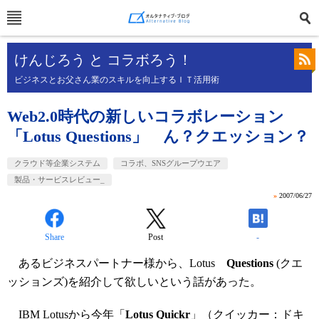
けんじろう と コラボろう！
ビジネスとお父さん業のスキルを向上するＩＴ活用術
Web2.0時代の新しいコラボレーション
「Lotus Questions」 ん？クエッション？
クラウド等企業システム
コラボ、SNSグループウエア
製品・サービスレビュー_
»
2007/06/27
Share
Post
-
あるビジネスパートナー様から、Lotus
Questions
(クエ
ッションズ)を紹介して欲しいという話があった。
IBM Lotusから今年「
Lotus Quickr
」（クイッカー：ドキ