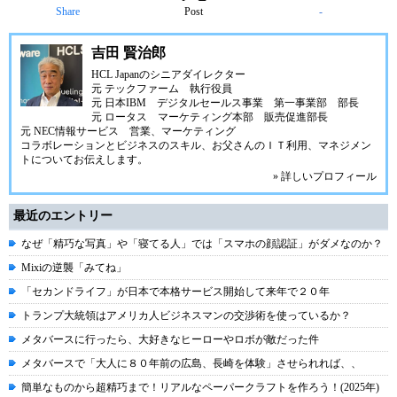
Share
Post
-
吉田 賢治郎
HCL Japanのシニアダイレクター
元 テックファーム 執行役員
元 日本IBM デジタルセールス事業 第一事業部 部長
元 ロータス マーケティング本部 販売促進部長
元 NEC情報サービス 営業、マーケティング
コラボレーションとビジネスのスキル、お父さんのＩＴ利用、マネジメン
トについてお伝えします。
» 詳しいプロフィール
最近のエントリー
なぜ「精巧な写真」や「寝てる人」では「スマホの顔認証」がダメなのか？
Mixiの逆襲「みてね」
「セカンドライフ」が日本で本格サービス開始して来年で２０年
トランプ大統領はアメリカ人ビジネスマンの交渉術を使っているか？
メタバースに行ったら、大好きなヒーローやロボが敵だった件
メタバースで「大人に８０年前の広島、長崎を体験」させられれば、、
簡単なものから超精巧まで！リアルなペーパークラフトを作ろう！(2025年)