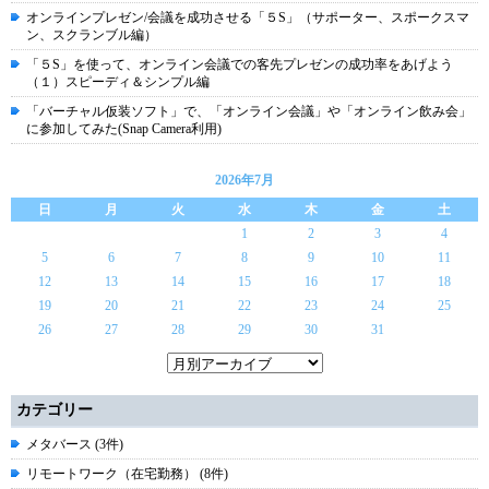
オンラインプレゼン/会議を成功させる「５S」（サポーター、スポークスマ
ン、スクランブル編）
「５S」を使って、オンライン会議での客先プレゼンの成功率をあげよう
（１）スピーディ＆シンプル編
「バーチャル仮装ソフト」で、「オンライン会議」や「オンライン飲み会」
に参加してみた(Snap Camera利用)
2026年7月
日
月
火
水
木
金
土
1
2
3
4
5
6
7
8
9
10
11
12
13
14
15
16
17
18
19
20
21
22
23
24
25
26
27
28
29
30
31
カテゴリー
メタバース (3件)
リモートワーク（在宅勤務） (8件)