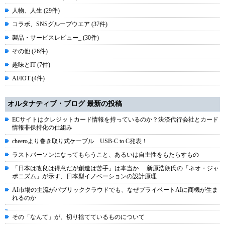
人物、人生 (29件)
コラボ、SNSグループウエア (37件)
製品・サービスレビュー_ (30件)
その他 (26件)
趣味とIT (7件)
AI/IOT (4件)
オルタナティブ・ブログ 最新の投稿
ECサイトはクレジットカード情報を持っているのか？決済代行会社とカード
情報非保持化の仕組み
cheeroより巻き取り式ケーブル USB-C to C発表！
ラストパーソンになってもらうこと、あるいは自主性をもたらすもの
「日本は改良は得意だが創造は苦手」は本当か----新原浩朗氏の「ネオ・ジャ
ポニズム」が示す、日本型イノベーションの設計原理
AI市場の主流がパブリッククラウドでも、なぜプライベートAIに商機が生ま
れるのか
その「なんて」が、切り捨てているものについて