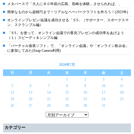
メタバースで「大人に８０年前の広島、長崎を体験」させられれば、、
簡単なものから超精巧まで！リアルなペーパークラフトを作ろう！(2025年)
オンラインプレゼン/会議を成功させる「５S」（サポーター、スポークスマ
ン、スクランブル編）
「５S」を使って、オンライン会議での客先プレゼンの成功率をあげよう
（１）スピーディ＆シンプル編
「バーチャル仮装ソフト」で、「オンライン会議」や「オンライン飲み会」
に参加してみた(Snap Camera利用)
2026年7月
日
月
火
水
木
金
土
1
2
3
4
5
6
7
8
9
10
11
12
13
14
15
16
17
18
19
20
21
22
23
24
25
26
27
28
29
30
31
カテゴリー