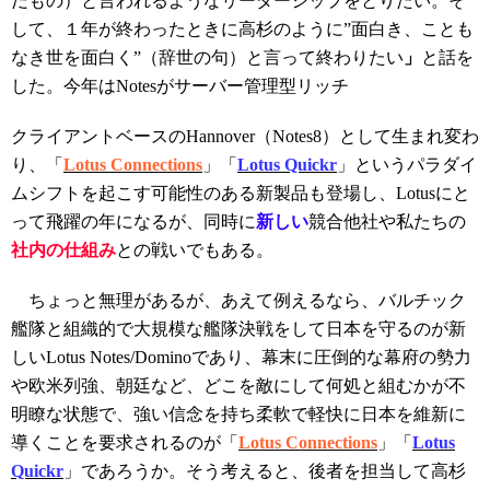
だもの）と言われるようなリーダーシップをとりたい。そ
して、１年が終わったときに高杉のように”面白き、ことも
なき世を面白く”（辞世の句）と言って終わりたい
」
と話を
した。今年はNotesがサーバー管理型リッチ
クライアントベースのHannover（Notes8）として生まれ変わ
り、「
Lotus Connections
」「
Lotus Quickr
」というパラダイ
ムシフトを起こす可能性のある新製品も登場し、Lotusにと
って飛躍の年になるが、同時に
新しい
競合他社や私たちの
社内の仕組み
との戦いでもある。
ちょっと無理があるが、あえて例えるなら、バルチック
艦隊と組織的で大規模な艦隊決戦をして日本を守るのが新
しいLotus Notes/Dominoであり、幕末に圧倒的な幕府の勢力
や欧米列強、朝廷など、どこを敵にして何処と組むかが不
明瞭な状態で、強い信念を持ち柔軟で軽快に日本を維新に
導くことを要求されるのが「
Lotus Connections
」「
Lotus
Quickr
」であろうか。そう考えると、後者を担当して高杉