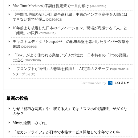
Mac Time Machineの不調は暫定策で一旦お預け
(2026/02/16)
【中間管理職のAI活用】総合商社編：中東のインフラ案件を人間には
できない業で発掘...
(2025/09/23)
10年前より後退した日本のイノベーション。現場が痛感する「人」と
「組織」の限界
(2026/02/11)
テキストエディタ「Notepad++」の配布基盤を悪用したサイバー攻撃を
確認
(2026/02/05)
「Box」がよく使われる業務アプリの5位に 日本特有の「2つの要因」
に迫る
(2025/10/28)
「プロンプトが面倒」の悲鳴を解消！ AI定着のステップ
PR(ITmedia エ
ンタープライズ)
Recommended by
最新の投稿
なぜ「精巧な写真」や「寝てる人」では「スマホの顔認証」がダメな
のか？
Mixiの逆襲「みてね」
「セカンドライフ」が日本で本格サービス開始して来年で２０年