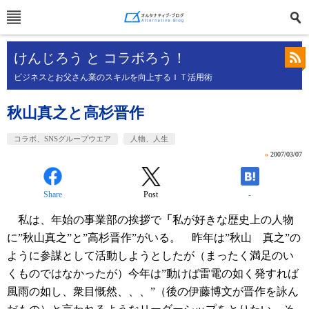
けんじろう と コラボろう！
ビジネスとお父さん業のスキルを向上するＩＴ活用術
秋山真之と高杉晋作
コラボ、SNSグループウエア
人物、人生
»
2007/03/07
Share
Post
-
私は、年始の事業部の挨拶で
「
私が好きな歴史上の人物
に”秋山真之”と”高杉晋作”がいる。 昨年は”秋山 真之”の
ように参謀として活動しようとしたが（まったく満足のい
くものではなかったが）今年は”動けば雷電の如く発すれば
風雨の如し、衆目慨然、、、”（後の伊藤博文が晋作を詠ん