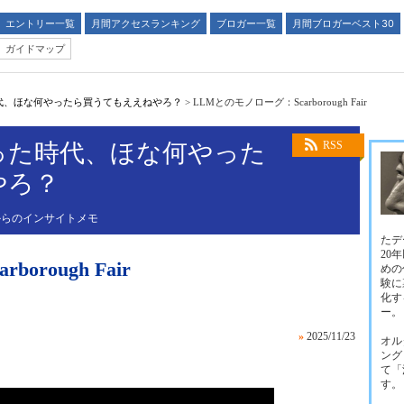
エントリー一覧
月間アクセスランキング
ブロガー一覧
月間ブロガーベスト30
ガイドマップ
代、ほな何やったら買うてもええねやろ？
>
LLMとのモノローグ：Scarborough Fair
った時代、ほな何やった
RSS
やろ？
からのインサイトメモ
たデ
20
rough Fair
めの
験に
化す
ー。
»
2025/11/23
オル
ング
て「
す。