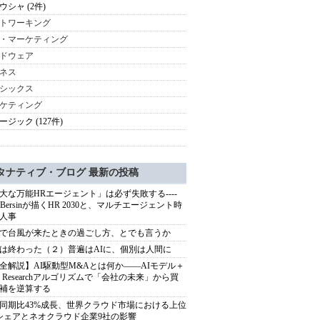
ウシャ (2件)
トワーキング
・マーケティング
ドウェア
ネス
シックス
ケティング
ージック (127件)
タナティブ・ブログ 最新の投稿
大な万能HRエージェント」は必ず失敗する----
sh Bersinが描くHR 2030と、マルチエージェント時
人事
で台風が来たときの過ごし方、とでも言うか
は終わった（２）普遍はAIに、個別は人間に
全解説】AI駆動型M&Aとは何か――AIモデル＋
ep Researchアルゴリズムで「会社の未来」から買
補を逆算する
同期比43%成長、世界クラウド市場における上位
シェアとネオクラウド企業9社の影響