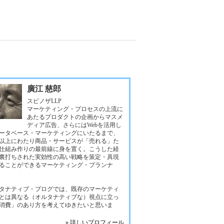
廣江 慈郎
スピノザLLP
マーケティング・プロセスの上流に
あたるプロダクトの企画からマスメ
ディア広告、さらにはWebを活用し
ータベース・マーケティングにいたるまで、
年以上にわたり商品・サービスが「売れる」た
仕組み作りの最前線に身を置く。こうした経
裏打ちされた実効性の高い戦略を策定・具現
ることができるマーケティング・プランナ
タナティブ・ブログでは、既存のマーケティ
とは異なる（オルタナティブな）視点に立っ
消費」のあり方を考えてゆきたいと思いま
» 詳しいプロフィール