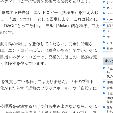
ネゲントロピーの性質を見極める必要があります。
ジド
ネッ
が形成する秩序は、エントロピー（無秩序）を抑え込む
ノー
、「層（Strata）」として固定します。これは確かに
ハー
D&Gにとってそれは「モル（Molar）的な秩序」であ
ビジ
ベー
のです。
マー
ミュ
渡り鳥の群れ」を想像してください。完全に管理さ
社会
は、エントロピーは低い（秩序がある）ですが、それ
目指すネゲントロピーは、究極的にはこの「熱的な死
オル
く危険性を孕んでいます。
「巨
Jo
代の
スを礼賛しているわけではありません。『千のプラト
沖縄
化がもたらす「虚無のブラックホール」や「自殺」に
営業
【完
De
収候
公理系を破壊するだけで何も生み出さないなら、それ
前年
3社
、社会や精神の崩壊（本当の意味でのスキゾフレニア