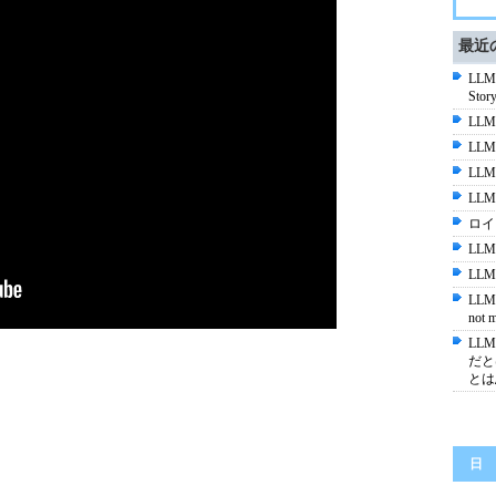
最近
LLM 
Stor
LLM
LLM 
LLM
LLM
ロイ
LL
LL
LLMの
not m
LL
だと
とは
日