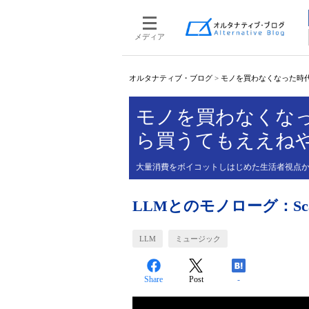
メディア
オルタナティブ・ブログ
>
モノを買わなくなった時
モノを買わなくな
ら買うてもええね
大量消費をボイコットしはじめた生活者視点
LLMとのモノローグ：Scarbo
LLM
ミュージック
Share
Post
-