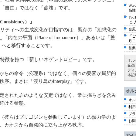
Wo
「自由」ではなく「崩壊」です。
高性
Yo
istency）」
に1
リティへの生成変化が目指すのは、既存の「組織化の
台風
「ご
）」を脱し「内在の平面（Plane of Immanence）」あるいは「整
月二
ency）」へと移行することです。
営業
特徴を持つ「新しいネゲントロピー」です。
オル
企画
ティ
秩序：上からの命令（公理系）ではなく、個々の要素が局所的
本記
。まさに「渡り鳥のInterplay」です。
オル
ty）：固定された岩のような安定ではなく、常に揺らぎを含み
オル
続ける状態。
利用
プラ
（彼らはプリゴジンを参照しています）の熱力学のよ
お問
、カオスから自発的に立ち上がる秩序。
アイ