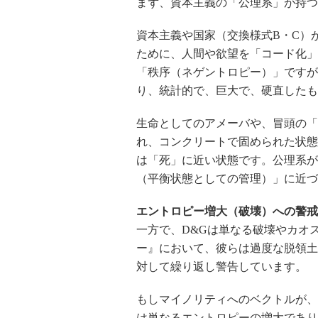
まず、資本主義の「公理系」が持つ
資本主義や国家（交換様式B・C）
ために、人間や欲望を「コード化」し
「秩序（ネゲントロピー）」ですが、
り、統計的で、巨大で、硬直したも
生命としてのアメーバや、冒頭の「
れ、コンクリートで固められた状態
は「死」に近い状態です。公理系が
（平衡状態としての管理）」に近づ
エントロピー増大（破壊）への警戒
一方で、D&Gは単なる破壊やカオ
ー』において、彼らは過度な脱領土
対して繰り返し警告しています。
もしマイノリティへのベクトルが、
は単なるエントロピーの増大であり