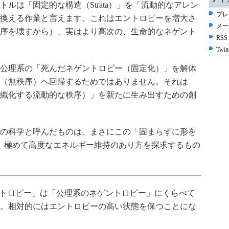
ルは「固定的な構造（Strata）」を「流動的なアレン
プレ
と書き換える作業と言えます。これはエントロピーを増大さ
メー
序を壊すから）、実はより高次の、生命的なネゲント
RSS
Twitt
公理系の「死んだネゲントロピー（固定化）」を解体
（無秩序）へ回帰するためではありません。それは
織化する流動的な秩序）」を新たに生み出すための創
の科学と呼んだものは、まさにこの「固まらずに形を
という、極めて高度なエネルギー維持のあり方を探求するもの
ゲントロピー」は「公理系のネゲントロピー」にくらべて
。相対的にはエントロピーの高い状態を保つことにな