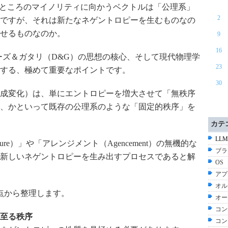
いうところのマイノリティに向かうベクトルは「公理系」
2
ですが、それは新たなネゲントロピーを生むものなの
せるものなのか。
9
16
、ドゥルーズ＆ガタリ（D&G）の思想の核心、そして現代物理学
23
する、極めて重要なポイントです。
30
成変化）は、単にエントロピーを増大させて「無秩序
、かといって既存の公理系のような「固定的秩序」を
カテ
LLM
ructure）」や「アレンジメント（Agencement）の無機的な
ブラ
新しいネゲントロピーを生み出すプロセスであると解
OS
アプ
オル
点から整理します。
オー
コン
至る秩序
コン