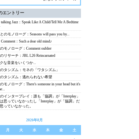
のエントリー
talking Jazz：Speak Like A Child/Tell Me A Bedtime
y
とのモノローグ：Seasons will pass you by...
Comment：Such a dear old mind♪
のモノローグ：Comment oublier
のリサーチ：JBL L26 Reincarnated
クな音楽をいくつか...
Mのタシズム：モネの「ワタシズム」
Mのタシズム：逃れられない希望
モノローグ：There's someone in your head but it's
e...
Mのインタープレイ：誰も「協調」が「Interplay」
は思っていなかったし「Interplay」が「協調」だ
思っていなかった。
2026年8月
月
火
水
木
金
土