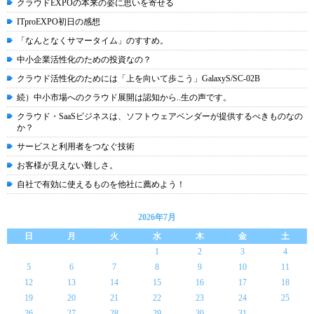
クラウドEXPOの本来の姿に思いを寄せる
ITproEXPO初日の感想
「なんとなくサマータイム」のすすめ。
中小企業活性化のための投資なの？
クラウド活性化のためには「上を向いて歩こう」GalaxyS/SC-02B
続）中小市場へのクラウド展開は認知から..生の声です。
クラウド・SaaSビジネスは、ソフトウェアベンダーが提供するべきものなの
か？
サービスと利用者をつなぐ技術
お客様が見えない難しさ。
自社で有効に使えるものを他社に薦めよう！
2026年7月
日
月
火
水
木
金
土
1
2
3
4
5
6
7
8
9
10
11
12
13
14
15
16
17
18
19
20
21
22
23
24
25
26
27
28
29
30
31