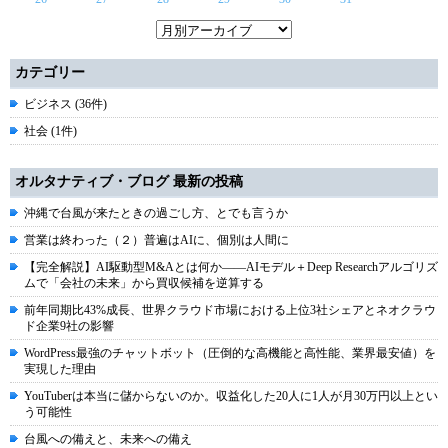
カテゴリー
ビジネス (36件)
社会 (1件)
オルタナティブ・ブログ 最新の投稿
沖縄で台風が来たときの過ごし方、とでも言うか
営業は終わった（２）普遍はAIに、個別は人間に
【完全解説】AI駆動型M&Aとは何か――AIモデル＋Deep Researchアルゴリズ
ムで「会社の未来」から買収候補を逆算する
前年同期比43%成長、世界クラウド市場における上位3社シェアとネオクラウ
ド企業9社の影響
WordPress最強のチャットボット（圧倒的な高機能と高性能、業界最安値）を
実現した理由
YouTuberは本当に儲からないのか。収益化した20人に1人が月30万円以上とい
う可能性
台風への備えと、未来への備え