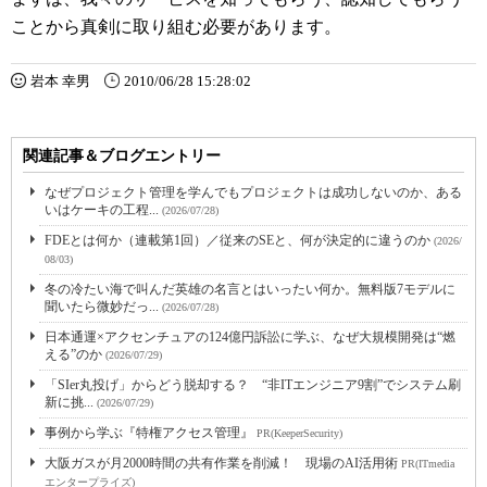
ことから真剣に取り組む必要があります。
岩本 幸男
2010/06/28 15:28:02
関連記事＆ブログエントリー
なぜプロジェクト管理を学んでもプロジェクトは成功しないのか、ある
いはケーキの工程...
(2026/07/28)
FDEとは何か（連載第1回）／従来のSEと、何が決定的に違うのか
(2026/
08/03)
冬の冷たい海で叫んだ英雄の名言とはいったい何か。無料版7モデルに
聞いたら微妙だっ...
(2026/07/28)
日本通運×アクセンチュアの124億円訴訟に学ぶ、なぜ大規模開発は“燃
える”のか
(2026/07/29)
「SIer丸投げ」からどう脱却する？ “非ITエンジニア9割”でシステム刷
新に挑...
(2026/07/29)
事例から学ぶ『特権アクセス管理』
PR(KeeperSecurity)
大阪ガスが月2000時間の共有作業を削減！ 現場のAI活用術
PR(ITmedia
エンタープライズ)