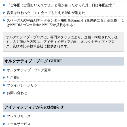
「ご年配には難しいんですよ」と君が言ったから八月二日は年配記念日
営業は終わった（１）会ってもらえる理由が消えた
スペースXの宇宙AIデータセンター用衛星Starmind（最終的に百万基規模）に
はNVIDIAのVera Rubin NVL72が搭載される！
オルタナティブ・ブログは、専門スタッフにより、企画・構成されていま
す。入力頂いた内容は、アイティメディアの他、オルタナティブ・ブロ
グ、及び本記事執筆会社に提供されます。
オルタナティブ・ブログ GUIDE
オルタナティブ・ブログ憲章
利用規約
プライバシーポリシー
お問い合わせ
アイティメディアからのお知らせ
プレスリリース
メールサービス