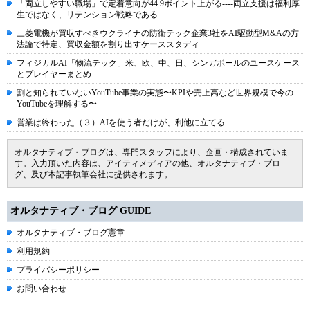
「両立しやすい職場」で定着意向が44.9ポイント上がる----両立支援は福利厚
生ではなく、リテンション戦略である
三菱電機が買収すべきウクライナの防衛テック企業3社をAI駆動型M&Aの方
法論で特定、買収金額を割り出すケーススタディ
フィジカルAI「物流テック」米、欧、中、日、シンガポールのユースケース
とプレイヤーまとめ
割と知られていないYouTube事業の実態〜KPIや売上高など世界規模で今の
YouTubeを理解する〜
営業は終わった（３）AIを使う者だけが、利他に立てる
オルタナティブ・ブログは、専門スタッフにより、企画・構成されていま
す。入力頂いた内容は、アイティメディアの他、オルタナティブ・ブロ
グ、及び本記事執筆会社に提供されます。
オルタナティブ・ブログ GUIDE
オルタナティブ・ブログ憲章
利用規約
プライバシーポリシー
お問い合わせ