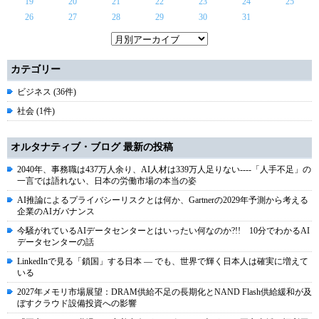
19
20
21
22
23
24
25
26
27
28
29
30
31
カテゴリー
ビジネス (36件)
社会 (1件)
オルタナティブ・ブログ 最新の投稿
2040年、事務職は437万人余り、AI人材は339万人足りない----「人手不足」の
一言では語れない、日本の労働市場の本当の姿
AI推論によるプライバシーリスクとは何か、Gartnerの2029年予測から考える
企業のAIガバナンス
今騒がれているAIデータセンターとはいったい何なのか?!! 10分でわかるAI
データセンターの話
LinkedInで見る「鎖国」する日本 ― でも、世界で輝く日本人は確実に増えて
いる
2027年メモリ市場展望：DRAM供給不足の長期化とNAND Flash供給緩和が及
ぼすクラウド設備投資への影響