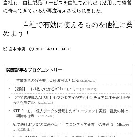
当社も、自社製品/サービスを自社でどれだけ活用して経営
に寄与できているか再度考えさせられました。
自社で有効に使えるものを他社に薦
めよう！
岩本 幸男
2010/09/21 15:04:50
関連記事＆ブログエントリー
「営業改革の教科書」日経BP社より出版
(2026/02/10)
【図解】コレ1枚でわかるAPIエコノミー
(2026/06/19)
【中間管理職のAI活用】セブン＆アイがアクセンチュアにIT子会社を作
らせるモデル...
(2025/10/15)
NTTドコモ、1億人データを活用したAIエージェント実践 普及の鍵は
「期待させ過...
(2025/12/09)
AIで他社比“3倍”の成果を出す「フロンティア企業」の共通点 Microso
ft...
(2025/11/14)