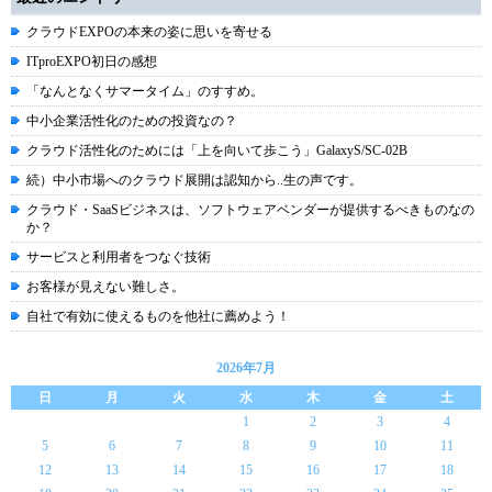
クラウドEXPOの本来の姿に思いを寄せる
ITproEXPO初日の感想
「なんとなくサマータイム」のすすめ。
中小企業活性化のための投資なの？
クラウド活性化のためには「上を向いて歩こう」GalaxyS/SC-02B
続）中小市場へのクラウド展開は認知から..生の声です。
クラウド・SaaSビジネスは、ソフトウェアベンダーが提供するべきものなの
か？
サービスと利用者をつなぐ技術
お客様が見えない難しさ。
自社で有効に使えるものを他社に薦めよう！
2026年7月
日
月
火
水
木
金
土
1
2
3
4
5
6
7
8
9
10
11
12
13
14
15
16
17
18