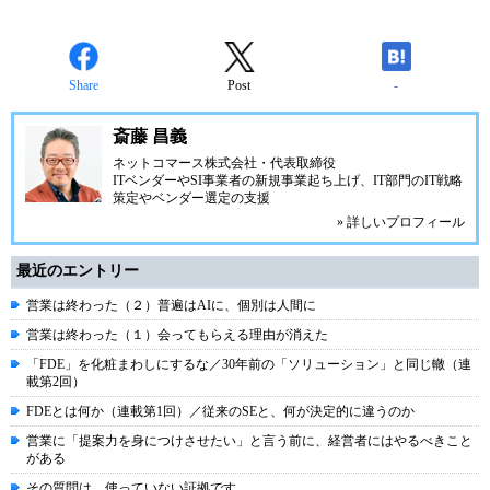
Share
Post
-
斎藤 昌義
ネットコマース株式会社
・代表取締役
ITベンダーやSI事業者の新規事業起ち上げ、IT部門のIT戦略
策定やベンダー選定の支援
» 詳しいプロフィール
最近のエントリー
営業は終わった（２）普遍はAIに、個別は人間に
営業は終わった（１）会ってもらえる理由が消えた
「FDE」を化粧まわしにするな／30年前の「ソリューション」と同じ轍（連
載第2回）
FDEとは何か（連載第1回）／従来のSEと、何が決定的に違うのか
営業に「提案力を身につけさせたい」と言う前に、経営者にはやるべきこと
がある
その質問は、使っていない証拠です