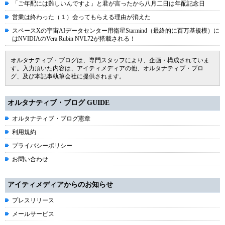
「ご年配には難しいんですよ」と君が言ったから八月二日は年配記念日
営業は終わった（１）会ってもらえる理由が消えた
スペースXの宇宙AIデータセンター用衛星Starmind（最終的に百万基規模）に
はNVIDIAのVera Rubin NVL72が搭載される！
オルタナティブ・ブログは、専門スタッフにより、企画・構成されていま
す。入力頂いた内容は、アイティメディアの他、オルタナティブ・ブロ
グ、及び本記事執筆会社に提供されます。
オルタナティブ・ブログ GUIDE
オルタナティブ・ブログ憲章
利用規約
プライバシーポリシー
お問い合わせ
アイティメディアからのお知らせ
プレスリリース
メールサービス