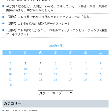
AIが賢くなるほど、人間は「わかる」に還っていく 〜基礎・原理・原則の
価値が高まり、学びが広がるしくみ
【図解】コレ１枚でわかる次代を支えるテクノロジーの「未来」
【図解】コレ1枚でわかるDNAデータストレージ
【図解】コレ1枚でわかるニューロモルフィック・コンピューティング (脳型
アーキテクチャ)
2026年8月
日
月
火
水
木
金
土
1
2
3
4
5
6
7
8
9
10
11
12
13
14
15
16
17
18
19
20
21
22
23
24
25
26
27
28
29
30
31
カテゴリー