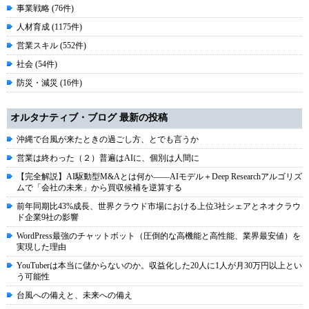
事業戦略 (76件)
人材育成 (1175件)
営業スキル (552件)
社会 (54件)
防災・減災 (16件)
オルタナティブ・ブログ 最新の投稿
沖縄で台風が来たときの過ごし方、とでも言うか
営業は終わった（２）普遍はAIに、個別は人間に
【完全解説】AI駆動型M&Aとは何か――AIモデル＋Deep Researchアルゴリズ
ムで「会社の未来」から買収候補を逆算する
前年同期比43%成長、世界クラウド市場における上位3社シェアとネオクラウ
ド企業9社の影響
WordPress最強のチャットボット（圧倒的な高機能と高性能、業界最安値）を
実現した理由
YouTuberは本当に儲からないのか。収益化した20人に1人が月30万円以上とい
う可能性
台風への備えと、未来への備え