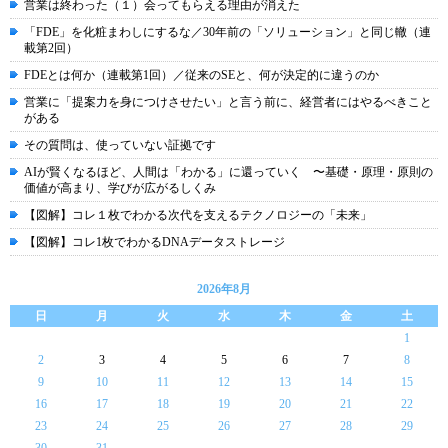
営業は終わった（１）会ってもらえる理由が消えた
「FDE」を化粧まわしにするな／30年前の「ソリューション」と同じ轍（連
載第2回）
FDEとは何か（連載第1回）／従来のSEと、何が決定的に違うのか
営業に「提案力を身につけさせたい」と言う前に、経営者にはやるべきこと
がある
その質問は、使っていない証拠です
AIが賢くなるほど、人間は「わかる」に還っていく 〜基礎・原理・原則の
価値が高まり、学びが広がるしくみ
【図解】コレ１枚でわかる次代を支えるテクノロジーの「未来」
【図解】コレ1枚でわかるDNAデータストレージ
2026年8月
日
月
火
水
木
金
土
1
2
3
4
5
6
7
8
9
10
11
12
13
14
15
16
17
18
19
20
21
22
23
24
25
26
27
28
29