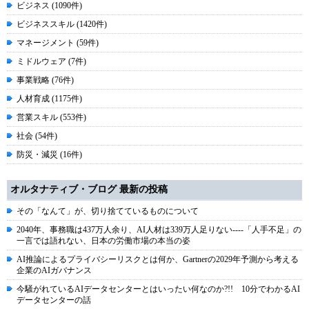
ビジネス (1090件)
ビジネススキル (1420件)
マネージメント (59件)
ミドルウェア (7件)
事業戦略 (76件)
人材育成 (1175件)
営業スキル (553件)
社会 (54件)
防災・減災 (16件)
オルタナティブ・ブログ 最新の投稿
その「なんて」が、切り捨てているものについて
2040年、事務職は437万人余り、AI人材は339万人足りない----「人手不足」の
一言では語れない、日本の労働市場の本当の姿
AI推論によるプライバシーリスクとは何か、Gartnerの2029年予測から考える
企業のAIガバナンス
今騒がれているAIデータセンターとはいったい何なのか?!! 10分でわかるAI
データセンターの話