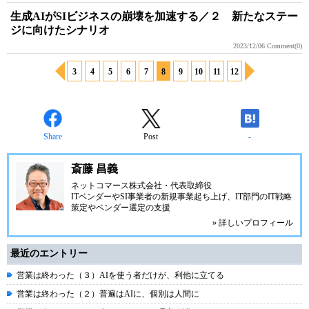
生成AIがSIビジネスの崩壊を加速する／２ 新たなステー
ジに向けたシナリオ
2023/12/06
Comment(0)
3
4
5
6
7
8
9
10
11
12
Share
Post
-
斎藤 昌義
ネットコマース株式会社
・代表取締役
ITベンダーやSI事業者の新規事業起ち上げ、IT部門のIT戦略
策定やベンダー選定の支援
» 詳しいプロフィール
最近のエントリー
営業は終わった（３）AIを使う者だけが、利他に立てる
営業は終わった（２）普遍はAIに、個別は人間に