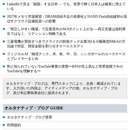
LinkedInで見る「鎖国」する日本 ― でも、世界で輝く日本人は確実に増えて
いる
2027年メモリ市場展望：DRAM供給不足の長期化とNAND Flash供給緩和が及
ぼすクラウド設備投資への影響
「両立しやすい職場」で定着意向が44.9ポイント上がる----両立支援は福利厚
生ではなく、リテンション戦略である
三菱電機が買収すべきウクライナの防衛テック企業3社をAI駆動型M&Aの方
法論で特定、買収金額を割り出すケーススタディ
フィジカルAI「物流テック」米、欧、中、日、シンガポールのユースケース
とプレイヤーまとめ
割と知られていないYouTube事業の実態〜KPIや売上高など世界規模で今の
YouTubeを理解する〜
オルタナティブ・ブログは、専門スタッフにより、企画・構成されていま
す。入力頂いた内容は、アイティメディアの他、オルタナティブ・ブロ
グ、及び本記事執筆会社に提供されます。
オルタナティブ・ブログ GUIDE
オルタナティブ・ブログ憲章
利用規約