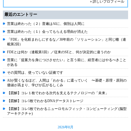
» 詳しいプロフィール
最近のエントリー
営業は終わった（２）普遍はAIに、個別は人間に
営業は終わった（１）会ってもらえる理由が消えた
「FDE」を化粧まわしにするな／30年前の「ソリューション」と同じ轍（連
載第2回）
FDEとは何か（連載第1回）／従来のSEと、何が決定的に違うのか
営業に「提案力を身につけさせたい」と言う前に、経営者にはやるべきこと
がある
その質問は、使っていない証拠です
AIが賢くなるほど、人間は「わかる」に還っていく 〜基礎・原理・原則の
価値が高まり、学びが広がるしくみ
【図解】コレ１枚でわかる次代を支えるテクノロジーの「未来」
【図解】コレ1枚でわかるDNAデータストレージ
【図解】コレ1枚でわかるニューロモルフィック・コンピューティング (脳型
アーキテクチャ)
2026年8月