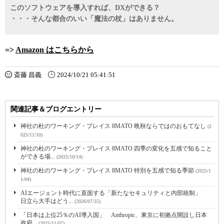
このソフトウェアを導入すれば、DXができる？
・・・そんな都合のいい「魔法の杖」はありません。
=>
Amazon はこちらから
斎藤 昌義
2024/10/21 05:41:51
関連記事＆ブログエントリー
神社の杜のワーキング・プレイス 8MATO 晩秋ならではのおもてなし
(2
025/11/10)
神社の杜のワーキング・プレイス 8MATO 四季の変化を五感で知ること
ができる場...
(2025/10/14)
神社の杜のワーキング・プレイス 8MATO 特別を五感で知る季節
(2025/1
1/04)
AIエージェント時代に直面する「新たなセキュリティと内部統制」
日立ら大手はどう...
(2026/07/25)
「日本は上位25％のAI導入国」 Anthropic、東京に初拠点開設し日本
政府...
(2025/11/07)