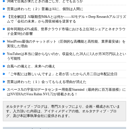
沖縄で台風が来たときの過ごし方、とでも言うか
営業は終わった（２）普遍はAIに、個別は人間に
【完全解説】AI駆動型M&Aとは何か――AIモデル＋Deep Researchアルゴリズ
ムで「会社の未来」から買収候補を逆算する
前年同期比43%成長、世界クラウド市場における上位3社シェアとネオクラウ
ド企業9社の影響
WordPress最強のチャットボット（圧倒的な高機能と高性能、業界最安値）を
実現した理由
YouTuberは本当に儲からないのか。収益化した20人に1人が月30万円以上とい
う可能性
台風への備えと、未来への備え
「ご年配には難しいんですよ」と君が言ったから八月二日は年配記念日
営業は終わった（１）会ってもらえる理由が消えた
スペースXの宇宙AIデータセンター用衛星Starmind（最終的に百万基規模）に
はNVIDIAのVera Rubin NVL72が搭載される！
オルタナティブ・ブログは、専門スタッフにより、企画・構成されていま
す。入力頂いた内容は、アイティメディアの他、オルタナティブ・ブロ
グ、及び本記事執筆会社に提供されます。