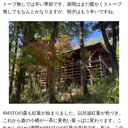
トーブ無しでは辛い季節です。昼間はまだ暖かくストーブ
無しでもなんとかなりますが、朝夕はもう辛いですね。
8MATO
の森も紅葉が始まりました。以呂波紅葉が色づき、
これから森の小楢が一斉に黄色い葉っぱに変わります。こ
れからの
1
〜
2
週間が
8MATO
の紅葉の見頃です。私は、この