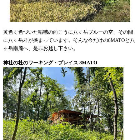
黄色く色づいた稲穂の向こうに八ヶ岳ブルーの空、その間
に八ヶ岳君が挟まっています。そんな今だけの
8MATO
と八
ヶ岳南麓へ、是非お越し下さい。
神社の杜のワーキング・プレイス 8MATO