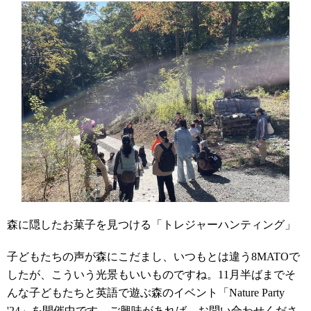
森に隠したお菓子を見つける「トレジャーハンティング」
子どもたちの声が森にこだまし、いつもとは違う
8MATO
で
したが、こういう光景もいいものですね。
11
月半ばまでそ
んな子どもたちと英語で遊ぶ森のイベント「
Nature Party
'24
」を開催中です。ご興味があれば、お問い合わせくださ