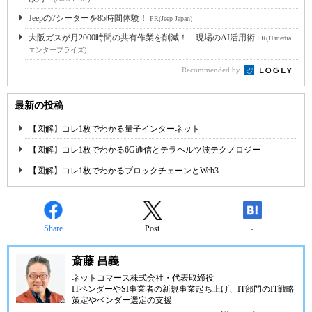
Jeepの7シーターを85時間体験！
PR(Jeep Japan)
大阪ガスが月2000時間の共有作業を削減！ 現場のAI活用術
PR(ITmedia
エンタープライズ)
Recommended by
最新の投稿
【図解】コレ1枚でわかる量子インターネット
【図解】コレ1枚でわかる6G通信とテラヘルツ波テクノロジー
【図解】コレ1枚でわかるブロックチェーンとWeb3
Share
Post
-
斎藤 昌義
ネットコマース株式会社
・代表取締役
ITベンダーやSI事業者の新規事業起ち上げ、IT部門のIT戦略
策定やベンダー選定の支援