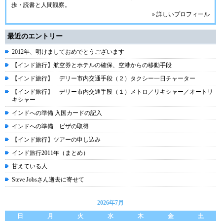
歩・読書と人間観察。
» 詳しいプロフィール
最近のエントリー
2012年、明けましておめでとうございます
【インド旅行】航空券とホテルの確保、空港からの移動手段
【インド旅行】 デリー市内交通手段（２）タクシー一日チャーター
【インド旅行】 デリー市内交通手段（１）メトロ／リキシャー／オートリ
キシャー
インドへの準備 入国カードの記入
インドへの準備 ビザの取得
【インド旅行】ツアーの申し込み
インド旅行2011年（まとめ）
甘えている人
Steve Jobsさん逝去に寄せて
2026年7月
日
月
火
水
木
金
土