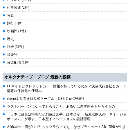
仕事関連 (2件)
写真
旅行 (7件)
映画評 (1件)
歴史
社会 (31件)
音楽評
音楽配信 (1件)
オルタナティブ・ブログ 最新の投稿
ECサイトはクレジットカード情報を持っているのか？決済代行会社とカード
情報非保持化の仕組み
cheeroより巻き取り式ケーブル USB-C to C発表！
ラストパーソンになってもらうこと、あるいは自主性をもたらすもの
「日本は改良は得意だが創造は苦手」は本当か----新原浩朗氏の「ネオ・ジャ
ポニズム」が示す、日本型イノベーションの設計原理
AI市場の主流がパブリッククラウドでも、なぜプライベートAIに商機が生ま