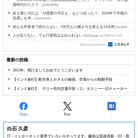
退時代のリスク...
(2026/08/06)
富士通とNECは「AI需要の手応え」をどう語った？ 2026年下半期の
見通しを考...
(2026/08/03)
単なる作業者で終わらない、100万人の働き方を変えるAI活用
PR(＠IT)
人が足りない、でもIT運用は止められない
PR(ITmedia エグゼクティブ)
Recommended by
最新の投稿
2012年、明けましておめでとうございます
【インド旅行】航空券とホテルの確保、空港からの移動手段
【インド旅行】 デリー市内交通手段（２）タクシー一日チャーター
Share
Post
-
白石 久彦
IT・インターネット業界でいろいろやってます。趣味は楽器演奏・DJ・散