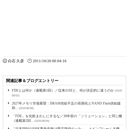
白石 久彦
2011/10/26 00:04:16
関連記事＆ブログエントリー
FDEとは何か（連載第1回）／従来のSEと、何が決定的に違うのか
(2026/
08/03)
2027年メモリ市場展望：DRAM供給不足の長期化とNAND Flash供給緩
和...
(2026/08/08)
「FDE」を化粧まわしにするな／30年前の「ソリューション」と同じ轍
（連載第2回...
(2026/08/04)
「日本IBMのNHK案件失敗は既定路線だった」 メインフレーム大撤