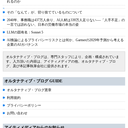
れるのか
その「なんて」が、切り捨てているものについて
2040年、事務職は437万人余り、AI人材は339万人足りない----「人手不足」の
一言では語れない、日本の労働市場の本当の姿
LLMの固有名：Sonnet 5
AI推論によるプライバシーリスクとは何か、Gartnerの2029年予測から考える
企業のAIガバナンス
オルタナティブ・ブログは、専門スタッフにより、企画・構成されていま
す。入力頂いた内容は、アイティメディアの他、オルタナティブ・ブロ
グ、及び本記事執筆会社に提供されます。
オルタナティブ・ブログ GUIDE
オルタナティブ・ブログ憲章
利用規約
プライバシーポリシー
お問い合わせ
アイティメディアからのお知らせ