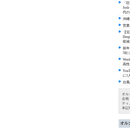
「巨
Jo
代の
沖縄
営業
【完
De
収候
前年
3社
Wo
高性
Yo
に1
台風
オル
企画
ティ
本記
オル