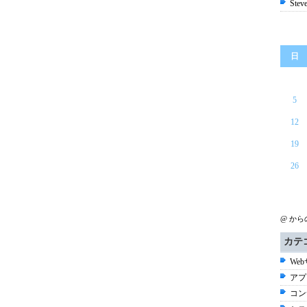
Ste
日
5
12
19
26
@ か
カテ
Web
アプ
コン