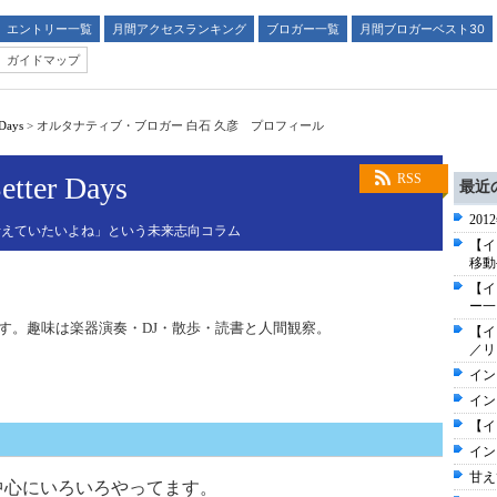
エントリー一覧
月間アクセスランキング
ブロガー一覧
月間ブロガーベスト30
ガイドマップ
 Days
>
オルタナティブ・ブロガー 白石 久彦 プロフィール
etter Days
RSS
最近
20
考えていたいよね」という未来志向コラム
【イ
移動
【イ
ー一
す。趣味は楽器演奏・DJ・散歩・読書と人間観察。
【イ
／リ
イン
イン
【イ
イン
甘え
中心にいろいろやってます。