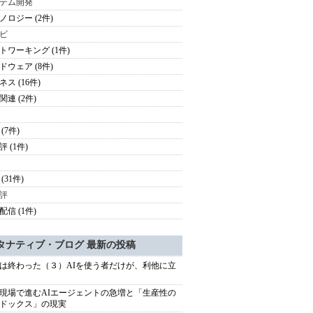
テム開発
ノロジー (2件)
ビ
トワーキング (1件)
ドウェア (8件)
ス (16件)
関連 (2件)
(7件)
 (1件)
(31件)
評
配信 (1件)
タナティブ・ブログ 最新の投稿
は終わった（３）AIを使う者だけが、利他に立
現場で進むAIエージェントの急増と「生産性の
ドックス」の現実