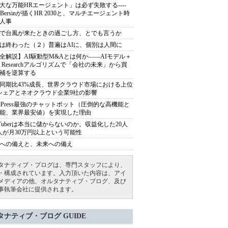
大な万能HRエージェント」は必ず失敗する----
sh Bersinが描くHR 2030と、マルチエージェント時
人事
で台風が来たときの過ごし方、とでも言うか
は終わった（２）普遍はAIに、個別は人間に
全解説】AI駆動型M&Aとは何か――AIモデル＋
ep Researchアルゴリズムで「会社の未来」から買
補を逆算する
同期比43%成長、世界クラウド市場における上位
シェアとネオクラウド企業9社の影響
rdPress最強のチャットボット（圧倒的な高機能と
能、業界最安値）を実現した理由
uTuberは本当に儲からないのか。収益化した20人
人が月30万円以上という可能性
への備えと、未来への備え
タナティブ・ブログは、専門スタッフにより、
・構成されています。入力頂いた内容は、アイ
メディアの他、オルタナティブ・ブログ、及び
事執筆会社に提供されます。
タナティブ・ブログ GUIDE