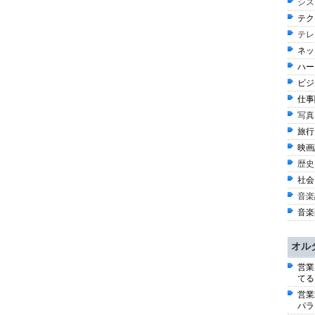
シス
テク
テレ
ネッ
ハー
ビジネ
仕事
写真
旅行 
映画評
歴史
社会 
音楽
音楽
オル
営業
てる
営業
パラ