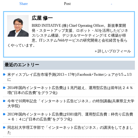
Share
Post
-
広屋 修一
BIRD INITIATIVE (株) Chief Operating Officer。新規事業開
発・スタートアップ支援、ロボット・AIを活用したビジネ
ス/システム構築、デジタルマーケティング/ＥＣ構築が得
意。ITシステム/Webサービスの研究開発と会社経営を長ら
くやっています。
» 詳しいプロフィール
最近のエントリー
米ディスプレイ広告市場予測(2013～17年):Facebook+Twitterシェアが1/5→1/3
に
2014年国内インターネット広告費は１兆円超え、運用型広告は前年比２４％
増("日本の広告費"をグラフ化)
今年で10周年記念「インターネット広告ビジネス」の特別講義(兵庫県立大学
大学院)
2013年国内インターネット広告費は9381億円、運用型広告費：枠売り広告費
＝６：４に("日本の広告費"をグラフ化)
同志社大学理工学部で「インターネット広告ビジネス」の講演をしてきまし
た