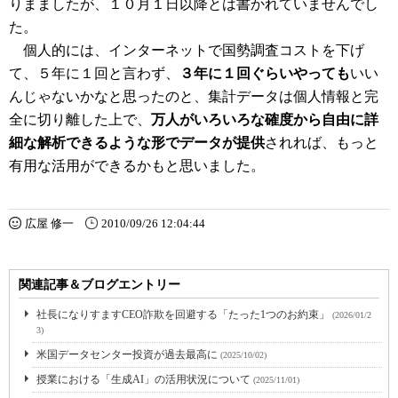
りまましたが、１０月１日以降とは書かれていませんでし
た。
個人的には、インターネットで国勢調査コストを下げ
て、５年に１回と言わず、
３年に１回ぐらいやっても
いい
んじゃないかなと思ったのと、集計データは個人情報と完
全に切り離した上で、
万人がいろいろな確度から自由に詳
細な解析できるような形でデータが提供
されれば、もっと
有用な活用ができるかもと思いました。
広屋 修一
2010/09/26 12:04:44
関連記事＆ブログエントリー
社長になりすますCEO詐欺を回避する「たった1つのお約束」
(2026/01/2
3)
米国データセンター投資が過去最高に
(2025/10/02)
授業における「生成AI」の活用状況について
(2025/11/01)