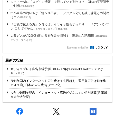
シャドーAIに「ログイン情報」を渡している割合は？ Oktaの実態調査
で判明
(2026/06/03)
中小企業の約65％が「情シス不在」 デジタル化でも残る課題との関連
は？
(2026/05/19)
「言葉で伝える力」を育めば、イヤイヤ期もすっきり！ 「アンパンマ
ン ことばずかん...
PR(セガフェイブ｜HugKum)
大阪ガスが月2000時間の共有作業を削減！ 現場のAI活用術
PR(ITmedia
エンタープライズ)
Recommended by
最新の投稿
米ディスプレイ広告市場予測(2013～17年):Facebook+Twitterシェアが
1/5→1/3に
2014年国内インターネット広告費は１兆円超え、運用型広告は前年比
２４％増("日本の広告費"をグラフ化)
今年で10周年記念「インターネット広告ビジネス」の特別講義(兵庫県
立大学大学院)