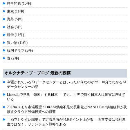
時事問題 (10件)
東京 (11件)
海外 (5件)
社会 (3件)
科学 (11件)
買い物 (11件)
韓国ドラマ (5件)
食 (2件)
オルタナティブ・ブログ 最新の投稿
今騒がれているAIデータセンターとはいったい何なのか?!! 10分でわかるAI
データセンターの話
LinkedInで見る「鎖国」する日本 ― でも、世界で輝く日本人は確実に増えて
いる
2027年メモリ市場展望：DRAM供給不足の長期化とNAND Flash供給緩和が及
ぼすクラウド設備投資への影響
「両立しやすい職場」で定着意向が44.9ポイント上がる----両立支援は福利厚
生ではなく、リテンション戦略である