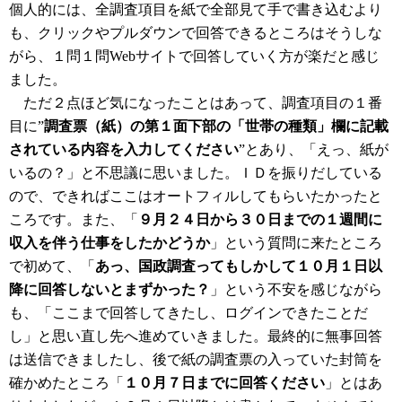
個人的には、全調査項目を紙で全部見て手で書き込むより
も、クリックやプルダウンで回答できるところはそうしな
がら、１問１問Webサイトで回答していく方が楽だと感じ
ました。
ただ２点ほど気になったことはあって、調査項目の１番
目に”
調査票（紙）の第１面下部の「世帯の種類」欄に記載
されている内容を入力してください
”とあり、「えっ、紙が
いるの？」と不思議に思いました。ＩＤを振りだしている
ので、できればここはオートフィルしてもらいたかったと
ころです。また、「
９月２４日から３０日までの１週間に
収入を伴う仕事をしたかどうか
」という質問に来たところ
で初めて、「
あっ、国政調査ってもしかして１０月１日以
降に回答しないとまずかった？
」という不安を感じながら
も、「ここまで回答してきたし、ログインできたことだ
し」と思い直し先へ進めていきました。最終的に無事回答
は送信できましたし、後で紙の調査票の入っていた封筒を
確かめたところ「
１０月７日までに回答ください
」とはあ