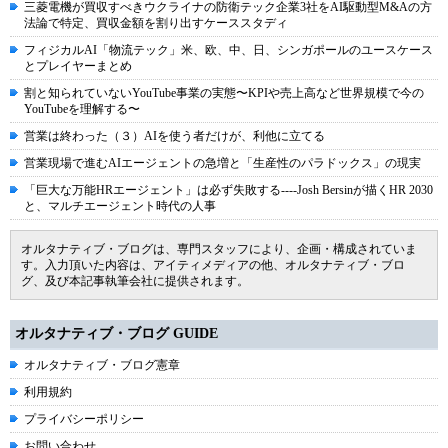
三菱電機が買収すべきウクライナの防衛テック企業3社をAI駆動型M&Aの方
法論で特定、買収金額を割り出すケーススタディ
フィジカルAI「物流テック」米、欧、中、日、シンガポールのユースケース
とプレイヤーまとめ
割と知られていないYouTube事業の実態〜KPIや売上高など世界規模で今の
YouTubeを理解する〜
営業は終わった（３）AIを使う者だけが、利他に立てる
営業現場で進むAIエージェントの急増と「生産性のパラドックス」の現実
「巨大な万能HRエージェント」は必ず失敗する----Josh Bersinが描くHR 2030
と、マルチエージェント時代の人事
オルタナティブ・ブログは、専門スタッフにより、企画・構成されていま
す。入力頂いた内容は、アイティメディアの他、オルタナティブ・ブロ
グ、及び本記事執筆会社に提供されます。
オルタナティブ・ブログ GUIDE
オルタナティブ・ブログ憲章
利用規約
プライバシーポリシー
お問い合わせ