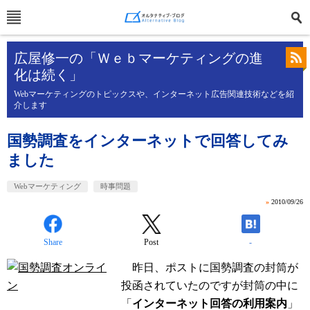
広屋修一の「Ｗｅｂマーケティングの進
化は続く」
Webマーケティングのトピックスや、インターネット広告関連技術などを紹
介します
国勢調査をインターネットで回答してみ
ました
Webマーケティング
時事問題
»
2010/09/26
Share
Post
-
昨日、ポストに国勢調査の封筒が
投函されていたのですが封筒の中に
「
インターネット回答の利用案内
」