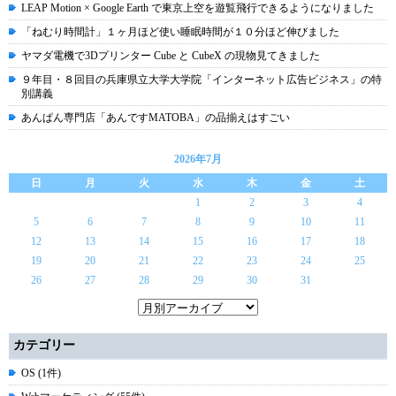
LEAP Motion × Google Earth で東京上空を遊覧飛行できるようになりました
「ねむり時間計」１ヶ月ほど使い睡眠時間が１０分ほど伸びました
ヤマダ電機で3Dプリンター Cube と CubeX の現物見てきました
９年目・８回目の兵庫県立大学大学院「インターネット広告ビジネス」の特
別講義
あんぱん専門店「あんですMATOBA」の品揃えはすごい
2026年7月
日
月
火
水
木
金
土
1
2
3
4
5
6
7
8
9
10
11
12
13
14
15
16
17
18
19
20
21
22
23
24
25
26
27
28
29
30
31
カテゴリー
OS (1件)