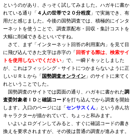
というのがあり、さっそく試してみました。ハガキに書か
れている通り「
４人の世帯で２０分程度
」で実施でき、有
用だと感じました。今後の国勢調査では、積極的にインタ
ーネットを使うことで、調査票配布・回収・集計コストを
大幅に削減できるといいですね。
さて、まず「インターネット回答の利用案内」を見て目
に飛び込んできた文字は赤字の「
回答する際は、検索サイ
トを使用しないでください
」で、一瞬ドキッとしました
が、これはフィッシング・サイトにつかまらないように正
しいＵＲＬから「
国勢調査オンライン
」のサイトに来てく
れということでした。
国勢調査のサイトでは図面の通り、ハガキに書かれた
調
査委対象者ＩＤ
と
確認コード
を打ち込んでから調査を開始
します。入口のページには「
センサスくん
」という赤ん坊
キャラクターが描かれていて、ちょっと和みます。
いよいよログインしてみると、すぐに確認コードの書き
換えを要求されますが、その後は普通の調査が進みます。