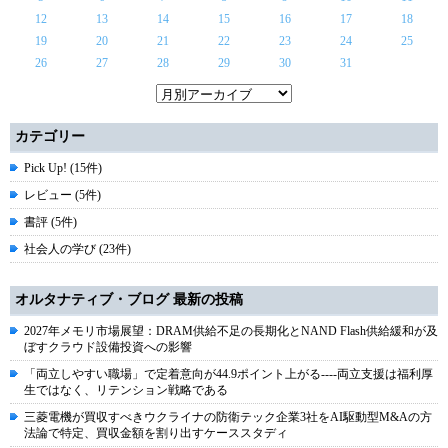
12
13
14
15
16
17
18
19
20
21
22
23
24
25
26
27
28
29
30
31
カテゴリー
Pick Up! (15件)
レビュー (5件)
書評 (5件)
社会人の学び (23件)
オルタナティブ・ブログ 最新の投稿
2027年メモリ市場展望：DRAM供給不足の長期化とNAND Flash供給緩和が及
ぼすクラウド設備投資への影響
「両立しやすい職場」で定着意向が44.9ポイント上がる----両立支援は福利厚
生ではなく、リテンション戦略である
三菱電機が買収すべきウクライナの防衛テック企業3社をAI駆動型M&Aの方
法論で特定、買収金額を割り出すケーススタディ