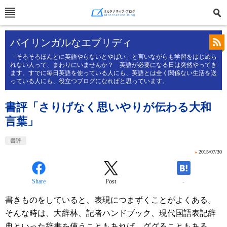
バイリンガルなエブリディ
「そろそろほんとに英語やらないとやばい」と言いながらも学習をはじめら
れない人って、まわりにいませんか？ 英語が必要になる日は突然やってき
ます。すでに毎日英語を使っている人にも、英語とは全く関係ない生活を送
っている人にも、役立つブログになればと思っています。
書評「さりげなく思いやりが伝わる大和
言葉」
書評
»
2015/07/30
Share
Post
-
書きものをしていると、表現につまずくことがよくある。
そんな時は、大辞林、記者ハンドブック、現代国語表記辞
典といった辞書を使うこともあれば、ググることもある。