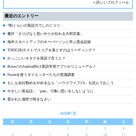
» 詳しいプロフィール
最近のエントリー
7割くらいの英語力でしのぐコツ
書評「さりげなく思いやりが伝わる大和言葉」
海外スタートアップのキーパーソンに学ぶ英会話術
TOEIC(R)テストでスコアを落とすのはリーディング？
かっこいいオタクを英語で言うと？
iKnow!のAndroid向け英語学習アプリがリニューアル！
Noomを使うダイエッターたちの意識調査
もしも会社勤めをやめるなら「ハウスワイフ2.0」を読んでおこう
やさしい英会話：「pain」で痛い思いをしないように
置かれた場所で咲きなさい
2026年7月
日
月
火
水
木
金
土
1
2
3
4
5
6
7
8
9
10
11