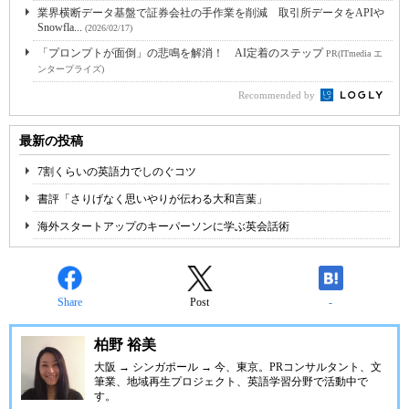
業界横断データ基盤で証券会社の手作業を削減 取引所データをAPIや
Snowfla...
(2026/02/17)
「プロンプトが面倒」の悲鳴を解消！ AI定着のステップ
PR(ITmedia エ
ンタープライズ)
Recommended by
最新の投稿
7割くらいの英語力でしのぐコツ
書評「さりげなく思いやりが伝わる大和言葉」
海外スタートアップのキーパーソンに学ぶ英会話術
Share
Post
-
柏野 裕美
大阪 → シンガポール → 今、東京。PRコンサルタント、文
筆業、地域再生プロジェクト、英語学習分野で活動中で
す。