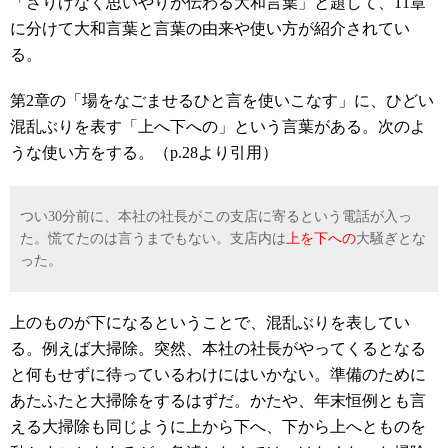
「さりげなく思いやりが伝わる大和言葉」と題して、11章
に分けて大和言葉と言葉の由来や使い方が紹介されてい
る。
第2章の「場をなごませるひと言を使いこなす」に、ひどい
混乱ぶりを表す「上へ下への」という言葉がある。次のよ
うな使い方をする。（p.28より引用）
つい30分前に、本社の社長がこの支店に寄るという電話が入っ
た。慌てたのは言うまでもない。支店内は
上を下への
大騒ぎとな
った。
上のものが下になるということで、混乱ぶりを表してい
る。例えば大掃除。突然、本社の社長がやってくるとなる
と何もせずに待っているわけにはいかない。準備のために
あたふたと大掃除をするはずだ。かたや、年末恒例とも言
える大掃除も同じように上から下へ、下から上へとものを