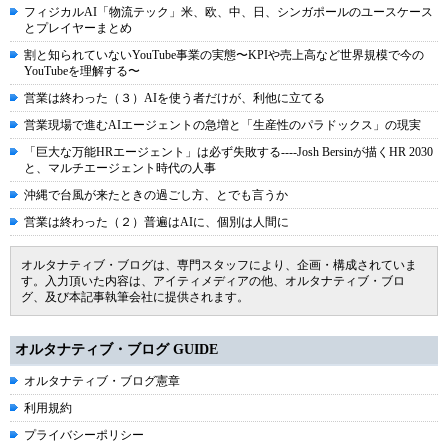
フィジカルAI「物流テック」米、欧、中、日、シンガポールのユースケース
とプレイヤーまとめ
割と知られていないYouTube事業の実態〜KPIや売上高など世界規模で今の
YouTubeを理解する〜
営業は終わった（３）AIを使う者だけが、利他に立てる
営業現場で進むAIエージェントの急増と「生産性のパラドックス」の現実
「巨大な万能HRエージェント」は必ず失敗する----Josh Bersinが描くHR 2030
と、マルチエージェント時代の人事
沖縄で台風が来たときの過ごし方、とでも言うか
営業は終わった（２）普遍はAIに、個別は人間に
オルタナティブ・ブログは、専門スタッフにより、企画・構成されていま
す。入力頂いた内容は、アイティメディアの他、オルタナティブ・ブロ
グ、及び本記事執筆会社に提供されます。
オルタナティブ・ブログ GUIDE
オルタナティブ・ブログ憲章
利用規約
プライバシーポリシー