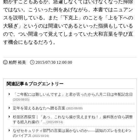
動かすこともあるが、急遽しなくてはいけなくなった掃除
ではない。こういった例をあげながら、本書ではニュアン
スを説明している。また「
下克上」のことを「上を下への
大騒ぎ」というのは間違いであるといった指摘もしている
ので、つい間違って覚えてしまっていた大和言葉を学び直
す機会にもなるだろう。
柏野 裕美
2015/07/30 12:00:00
関連記事＆ブログエントリー
「ご年配には難しいんですよ」と君が言ったから八月二日は年配記念日
(2026/08/05)
定年を迎えるあなたへ贈る言葉
(2025/09/09)
杉並区西荻窪｜「あっ、これなら歯が見えますね！」歯科医が自ら調整
する総入れ歯の「...
(2025/09/14)
なぜセキュリティ部門の言葉は届かないのか――認知のズレを生む4つ
のバイアス
(2025/10/24)