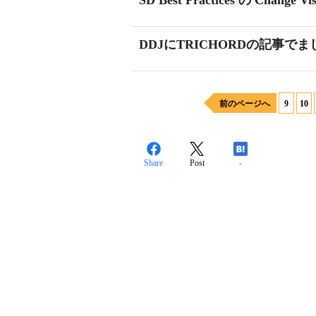
SD Best Practices の Change 
DDJにTRICHORDの記事で
前のページへ
9
10
Share
Post
-