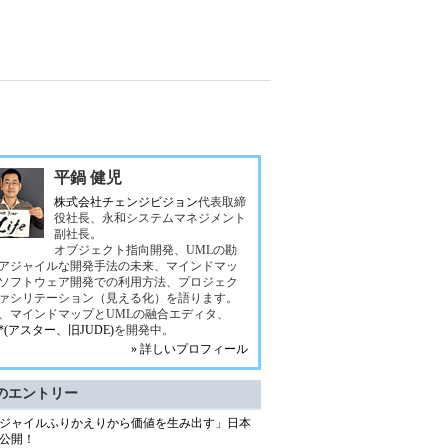
平鍋 健児
株式会社チェンジビジョン
代表取締
役社長、永和システムマネジメント
副社長。
オブジェクト指向開発、UMLの勘
アジャイルな開発手法の未来、マインドマッ
ソフトウェア開発での利用方法、プロジェク
ァシリテーション（見える化）を語ります。
、マインドマップとUMLの融合エディタ、
ah*(アスター、旧JUDE)
を開発中。
» 詳しいプロフィール
のエントリー
ジャイルふりかえりから価値を生み出す」日本
公開！