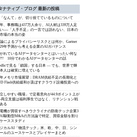
タナティブ・ブログ 最新の投稿
「なんて」が、切り捨てているものについて
40年、事務職は437万人余り、AI人材は339万人足
い----「人手不足」の一言では語れない、日本の
市場の本当の姿
推論によるプライバシーリスクとは何か、Gartner
029年予測から考える企業のAIガバナンス
がれているAIデータセンターとはいったい何な
?!! 10分でわかるAIデータセンターの話
nkedInで見る「鎖国」する日本 ― でも、世界で輝
本人は確実に増えている
27年メモリ市場展望：DRAM供給不足の長期化と
ND Flash供給緩和が及ぼすクラウド設備投資への
立しやすい職場」で定着意向が44.9ポイント上が
---両立支援は福利厚生ではなく、リテンション戦
ある
電機が買収すべきウクライナの防衛テック企業3
AI駆動型M&Aの方法論で特定、買収金額を割り
ケーススタディ
ジカルAI「物流テック」米、欧、中、日、シン
ールのユースケースとプレイヤーまとめ