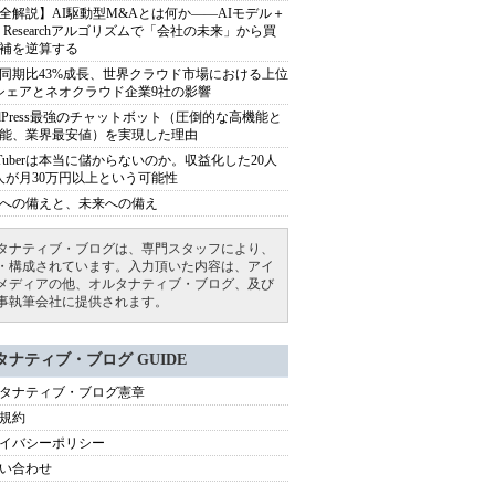
全解説】AI駆動型M&Aとは何か――AIモデル＋
ep Researchアルゴリズムで「会社の未来」から買
補を逆算する
同期比43%成長、世界クラウド市場における上位
シェアとネオクラウド企業9社の影響
rdPress最強のチャットボット（圧倒的な高機能と
能、業界最安値）を実現した理由
uTuberは本当に儲からないのか。収益化した20人
人が月30万円以上という可能性
への備えと、未来への備え
タナティブ・ブログは、専門スタッフにより、
・構成されています。入力頂いた内容は、アイ
メディアの他、オルタナティブ・ブログ、及び
事執筆会社に提供されます。
タナティブ・ブログ GUIDE
タナティブ・ブログ憲章
規約
イバシーポリシー
い合わせ