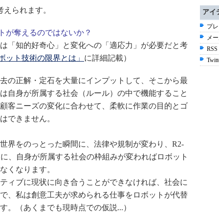
考えられます。
アイ
プレ
ットが奪えるのではないか？
メー
は「知的好奇心」と変化への「適応力」が必要だと考
RSS
るロボット技術の限界とは」
に詳細記載）
Twitt
去の正解・定石を大量にインプットして、そこから最
は自身が所属する社会（ルール）の中で機能すること
顧客ニーズの変化に合わせて、柔軟に作業の目的とゴ
はできません。
世界をのっとった瞬間に、法律や規制が変わり、R2-
ように、自身が所属する社会の枠組みが変わればロボット
なくなります。
ティブに現状に向き合うことができなければ、社会に
で、私は創意工夫が求められる仕事をロボットが代替
。（あくまでも現時点での仮説...）