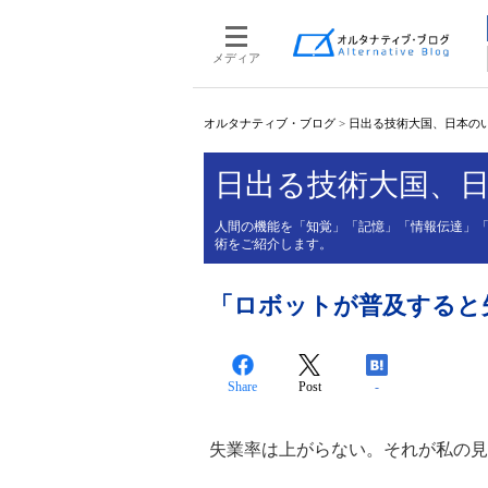
メディア
オルタナティブ・ブログ
>
日出る技術大国、日本の
日出る技術大国、
人間の機能を「知覚」「記憶」「情報伝達」「
術をご紹介します。
「ロボットが普及すると
Share
Post
-
失業率は上がらない。それが私の見