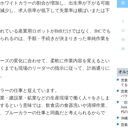
ホワイトカラーの割合が増加し、出生率が下がる可能
日
減少し、求人倍率が低下して失業率は横ばいまたは下
5
ている産業用ロボットがBtBだけではなく、BtCでも
12
られるのは、手順・手続きが決まりきった単純作業を
19
26
ーズの変化に合わせて、柔軟に作業内容を変えるとい
くまでも現場のリーダーの指示に従って、計画通りに
オル
。
営業
てる
ラーの仕事と捉えています。
営業
パラ
業・建設業・鉱業などの生産現場で働く人々をさしま
「巨
するという意味では、飲食店の食器洗いや清掃作業、
Jo
代の
、ブルーカラーの仕事と同義だと考えられるからで
沖縄
営業