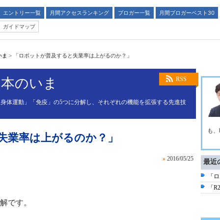
エントリー一覧
月間アクセスランキング
ブロガー一覧
月間ブロガーベスト30
ガイドマップ
いま
>
「ロボットが普及すると失業率は上がるのか？」
日本のいま
RSS
身体運動」「免疫」の5つに分解し、それぞれの機能を拡張する先進技
も、
失業率は上がるのか？」
»
2016/05/25
最近
「ロ
「R
解です。