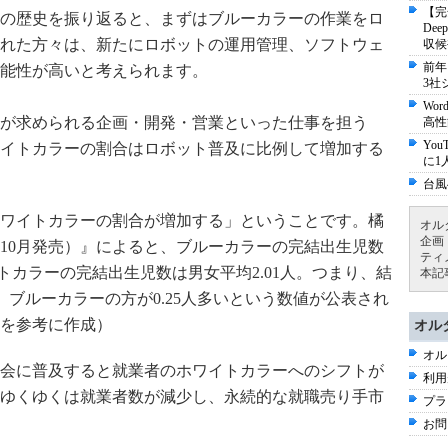
【完
の歴史を振り返ると、まずはブルーカラーの作業をロ
De
れた方々は、新たにロボットの運用管理、ソフトウェ
収候
前年
能性が高いと考えられます。
3社
Wo
が求められる企画・開発・営業といった仕事を担う
高性
Yo
イトカラーの割合はロボット普及に比例して増加する
に1
台風
ワイトカラーの割合が増加する」ということです。橘
オル
企画
年10月発売）』によると、ブルーカラーの完結出生児数
ティ
イトカラーの完結出生児数は男女平均2.01人。つまり、結
本記
は、ブルーカラーの方が0.25人多いという数値が公表され
を参考に作成）
オル
オル
会に普及すると就業者のホワイトカラーへのシフトが
利用
ゆくゆくは就業者数が減少し、永続的な就職売り手市
プラ
お問