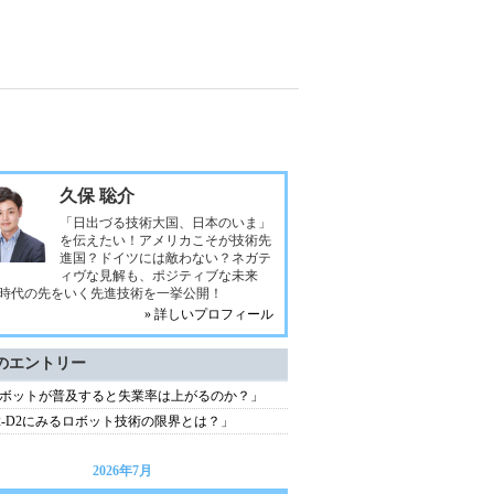
久保 聡介
「日出づる技術大国、日本のいま」
を伝えたい！アメリカこそが技術先
進国？ドイツには敵わない？ネガテ
ィヴな見解も、ポジティブな未来
時代の先をいく先進技術を一挙公開！
» 詳しいプロフィール
のエントリー
ボットが普及すると失業率は上がるのか？」
2-D2にみるロボット技術の限界とは？」
2026年7月