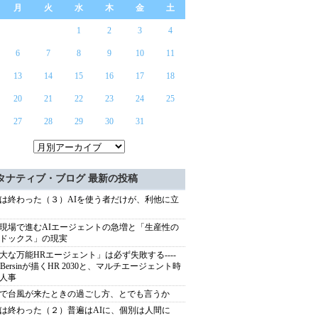
月
火
水
木
金
土
1
2
3
4
6
7
8
9
10
11
13
14
15
16
17
18
20
21
22
23
24
25
27
28
29
30
31
タナティブ・ブログ 最新の投稿
は終わった（３）AIを使う者だけが、利他に立
現場で進むAIエージェントの急増と「生産性の
ドックス」の現実
大な万能HRエージェント」は必ず失敗する----
sh Bersinが描くHR 2030と、マルチエージェント時
人事
で台風が来たときの過ごし方、とでも言うか
は終わった（２）普遍はAIに、個別は人間に