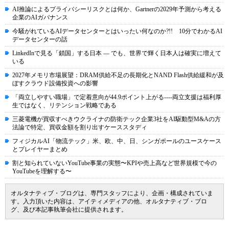
AI推論によるプライバシーリスクとは何か、Gartnerの2029年予測から考える
企業のAIガバナンス
今騒がれているAIデータセンターとはいったい何なのか?!! 10分でわかるAI
データセンターの話
LinkedInで見る「鎖国」する日本 ― でも、世界で輝く日本人は確実に増えて
いる
2027年メモリ市場展望：DRAM供給不足の長期化とNAND Flash供給緩和が及
ぼすクラウド設備投資への影響
「両立しやすい職場」で定着意向が44.9ポイント上がる----両立支援は福利厚
生ではなく、リテンション戦略である
三菱電機が買収すべきウクライナの防衛テック企業3社をAI駆動型M&Aの方
法論で特定、買収金額を割り出すケーススタディ
フィジカルAI「物流テック」米、欧、中、日、シンガポールのユースケース
とプレイヤーまとめ
割と知られていないYouTube事業の実態〜KPIや売上高など世界規模で今の
YouTubeを理解する〜
オルタナティブ・ブログは、専門スタッフにより、企画・構成されていま
す。入力頂いた内容は、アイティメディアの他、オルタナティブ・ブロ
グ、及び本記事執筆会社に提供されます。