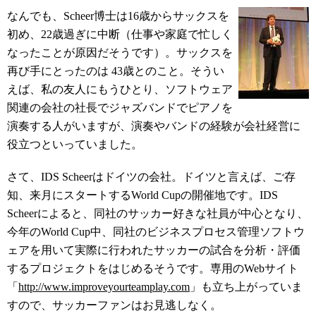
なんでも、Scheer博士は16歳からサックスを
初め、22歳過ぎに中断（仕事や家庭で忙しく
なったことが原因だそうです）。サックスを
再び手にとったのは 43歳とのこと。そうい
えば、私の友人にもうひとり、ソフトウェア
関連の会社の社長でジャズバンドでピアノを
演奏する人がいますが、演奏やバンドの経験が会社経営に
役立つといっていました。
さて、IDS Scheerはドイツの会社。ドイツと言えば、ご存
知、来月にスタートするWorld Cupの開催地です。IDS
Scheerによると、同社のサッカー好きな社員が中心となり、
今年のWorld Cup中、同社のビジネスプロセス管理ソフトウ
ェアを用いて実際に行われたサッカーの試合を分析・評価
するプロジェクトをはじめるそうです。専用のWebサイト
「
http://www.improveyourteamplay.com
」も立ち上がっていま
すので、サッカーファンはお見逃しなく。