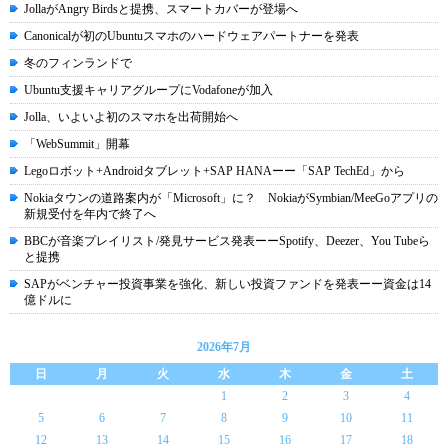
JollaがAngry Birdsと提携、スマートカバーが登場へ
Canonicalが初のUbuntuスマホのハードウェアパートナーを発表
冬のフィンランドで
Ubuntu支援キャリアグループにVodafoneが加入
Jolla、いよいよ初のスマホを出荷開始へ
「WebSummit」開幕
Legoロボット+Androidタブレット+SAP HANAーー「SAP TechEd」から
Nokiaタウンの道路案内が「Microsoft」に？ NokiaがSymbian/MeeGoアプリの
新規受付を年内で終了へ
BBCが音楽プレイリスト/発見サービス発表ーーSpotify、Deezer、You Tubeら
と提携
SAPがベンチャー投資事業を強化、新しい投資ファンドを発表ーー資金は14
億ドルに
2026年7月
日
月
火
水
木
金
土
1
2
3
4
5
6
7
8
9
10
11
12
13
14
15
16
17
18