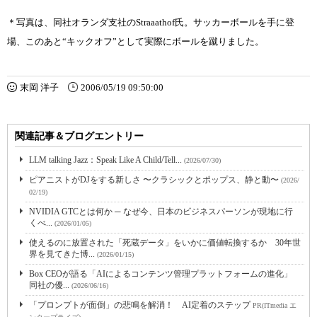
＊写真は、同社オランダ支社のStraaathof氏。サッカーボールを手に登
場、このあと“キックオフ”として実際にボールを蹴りました。
末岡 洋子
2006/05/19 09:50:00
関連記事＆ブログエントリー
LLM talking Jazz：Speak Like A Child/Tell...
(2026/07/30)
ピアニストがDJをする新しさ 〜クラシックとポップス、静と動〜
(2026/
02/19)
NVIDIA GTCとは何か ─ なぜ今、日本のビジネスパーソンが現地に行
くべ...
(2026/01/05)
使えるのに放置された「死蔵データ」をいかに価値転換するか 30年世
界を見てきた博...
(2026/01/15)
Box CEOが語る「AIによるコンテンツ管理プラットフォームの進化」
同社の優...
(2026/06/16)
「プロンプトが面倒」の悲鳴を解消！ AI定着のステップ
PR(ITmedia エ