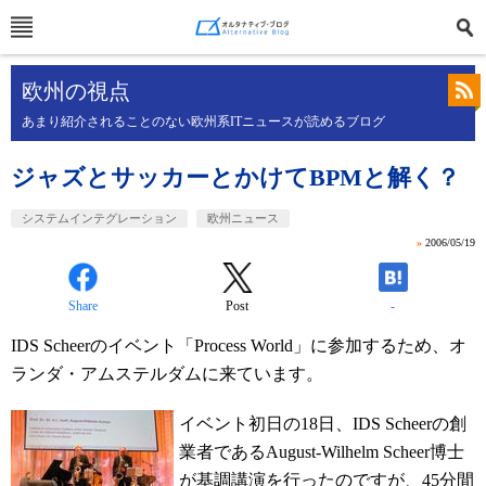
欧州の視点
あまり紹介されることのない欧州系ITニュースが読めるブログ
ジャズとサッカーとかけてBPMと解く？
システムインテグレーション
欧州ニュース
»
2006/05/19
Share
Post
-
IDS Scheerのイベント「Process World」に参加するため、オ
ランダ・アムステルダムに来ています。
イベント初日の18日、IDS Scheerの創
業者であるAugust-Wilhelm Scheer博士
が基調講演を行ったのですが、45分間