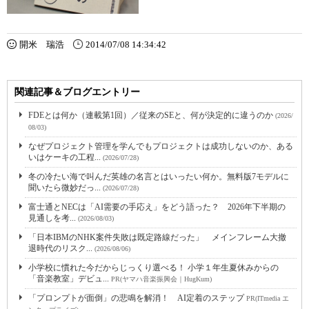
開米 瑞浩
2014/07/08 14:34:42
関連記事＆ブログエントリー
FDEとは何か（連載第1回）／従来のSEと、何が決定的に違うのか
(2026/
08/03)
なぜプロジェクト管理を学んでもプロジェクトは成功しないのか、ある
いはケーキの工程...
(2026/07/28)
冬の冷たい海で叫んだ英雄の名言とはいったい何か。無料版7モデルに
聞いたら微妙だっ...
(2026/07/28)
富士通とNECは「AI需要の手応え」をどう語った？ 2026年下半期の
見通しを考...
(2026/08/03)
「日本IBMのNHK案件失敗は既定路線だった」 メインフレーム大撤
退時代のリスク...
(2026/08/06)
小学校に慣れた今だからじっくり選べる！ 小学１年生夏休みからの
「音楽教室」デビュ...
PR(ヤマハ音楽振興会｜HugKum)
「プロンプトが面倒」の悲鳴を解消！ AI定着のステップ
PR(ITmedia エ