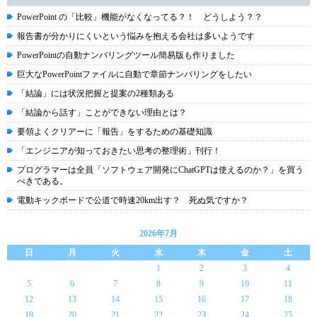
PowerPoint の「比較」機能がなくなってる？！ どうしよう？？
報告書が分かりにくいという悩みを抱える会社は多いようです
PowerPointの自動ナンバリングツール簡易版も作りました
巨大なPowerPointファイルに自動で章節ナンバリングをしたい
「結論」には状況把握と提案の2種類ある
「結論から話す」ことができない理由とは？
要領よくクリアーに「報告」をするための基礎知識
「エンジニアが知っておきたい思考の整理術」刊行！
プログラマーは全員「ソフトウェア開発にChatGPTは使えるのか？」を買う
べきである。
電動キックボードで公道で時速20km出す？ 死ぬ気ですか？
2026年7月
日
月
火
水
木
金
土
1
2
3
4
5
6
7
8
9
10
11
12
13
14
15
16
17
18
19
20
21
22
23
24
25