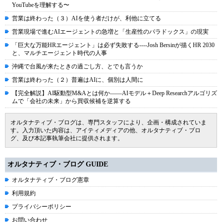
YouTubeを理解する〜
営業は終わった（３）AIを使う者だけが、利他に立てる
営業現場で進むAIエージェントの急増と「生産性のパラドックス」の現実
「巨大な万能HRエージェント」は必ず失敗する----Josh Bersinが描くHR 2030
と、マルチエージェント時代の人事
沖縄で台風が来たときの過ごし方、とでも言うか
営業は終わった（２）普遍はAIに、個別は人間に
【完全解説】AI駆動型M&Aとは何か――AIモデル＋Deep Researchアルゴリズ
ムで「会社の未来」から買収候補を逆算する
オルタナティブ・ブログは、専門スタッフにより、企画・構成されていま
す。入力頂いた内容は、アイティメディアの他、オルタナティブ・ブロ
グ、及び本記事執筆会社に提供されます。
オルタナティブ・ブログ GUIDE
オルタナティブ・ブログ憲章
利用規約
プライバシーポリシー
お問い合わせ