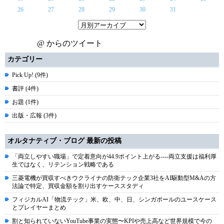
26
27
28
29
30
31
@ からのツイート
カテゴリー
Pick Up! (9件)
書評 (4件)
お題 (1件)
出版・広報 (3件)
オルタナティブ・ブログ 最新の投稿
「両立しやすい職場」で定着意向が44.9ポイント上がる----両立支援は福利厚
生ではなく、リテンション戦略である
三菱電機が買収すべきウクライナの防衛テック企業3社をAI駆動型M&Aの方
法論で特定、買収金額を割り出すケーススタディ
フィジカルAI「物流テック」米、欧、中、日、シンガポールのユースケース
とプレイヤーまとめ
割と知られていないYouTube事業の実態〜KPIや売上高など世界規模で今の