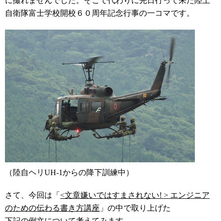
に撮れませんでした。そこで代わりに先日行って来た陸上
自衛隊富士学校開校６０周年記念行事の一コマです。
（陸自ヘリUH-1からの降下訓練中）
さて、今回は「
<文章嫌いではすまされない! > エンジニア
のための伝わる書き方講座
」の中で取り上げた
下記の例文について考えてみます。