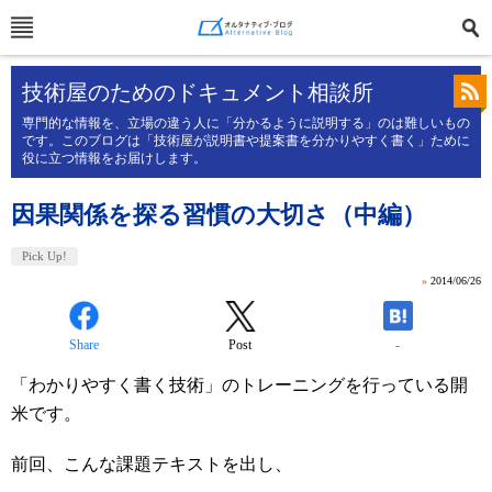
技術屋のためのドキュメント相談所
専門的な情報を、立場の違う人に「分かるように説明する」のは難しいもの
です。このブログは「技術屋が説明書や提案書を分かりやすく書く」ために
役に立つ情報をお届けします。
因果関係を探る習慣の大切さ（中編）
Pick Up!
»
2014/06/26
Share
Post
-
「わかりやすく書く技術」のトレーニングを行っている開
米です。
前回、こんな課題テキストを出し、