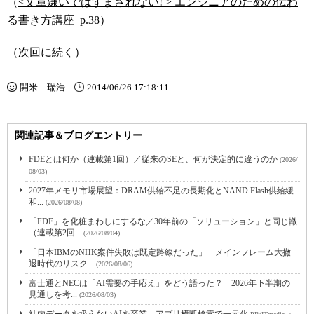
（
<文章嫌いではすまされない! > エンジニアのための伝わ
る書き方講座
p.38）
（次回に続く）
開米 瑞浩
2014/06/26 17:18:11
関連記事＆ブログエントリー
FDEとは何か（連載第1回）／従来のSEと、何が決定的に違うのか
(2026/
08/03)
2027年メモリ市場展望：DRAM供給不足の長期化とNAND Flash供給緩
和...
(2026/08/08)
「FDE」を化粧まわしにするな／30年前の「ソリューション」と同じ轍
（連載第2回...
(2026/08/04)
「日本IBMのNHK案件失敗は既定路線だった」 メインフレーム大撤
退時代のリスク...
(2026/08/06)
富士通とNECは「AI需要の手応え」をどう語った？ 2026年下半期の
見通しを考...
(2026/08/03)