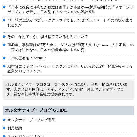
「日本は改良は得意だが創造は苦手」は本当か----新原浩朗氏の「ネオ・ジャ
ポニズム」が示す、日本型イノベーションの設計原理
AI市場の主流がパブリッククラウドでも、なぜプライベートAIに商機が生ま
れるのか
その「なんて」が、切り捨てているものについて
2040年、事務職は437万人余り、AI人材は339万人足りない----「人手不足」の
一言では語れない、日本の労働市場の本当の姿
LLMの固有名：Sonnet 5
AI推論によるプライバシーリスクとは何か、Gartnerの2029年予測から考える
企業のAIガバナンス
オルタナティブ・ブログは、専門スタッフにより、企画・構成されていま
す。入力頂いた内容は、アイティメディアの他、オルタナティブ・ブロ
グ、及び本記事執筆会社に提供されます。
オルタナティブ・ブログ GUIDE
オルタナティブ・ブログ憲章
利用規約
プライバシーポリシー