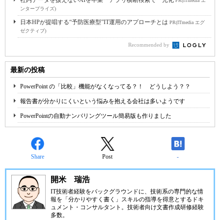
社内データを扱えないAIを卒業 アプリ横断検索で一元化
PR(ITmedia エ
ンタープライズ)
日本HPが提唱する“予防医療型”IT運用のアプローチとは
PR(ITmedia エグ
ゼクティブ)
Recommended by
最新の投稿
PowerPoint の「比較」機能がなくなってる？！ どうしよう？？
報告書が分かりにくいという悩みを抱える会社は多いようです
PowerPointの自動ナンバリングツール簡易版も作りました
Share
Post
-
開米 瑞浩
IT技術者経験をバックグラウンドに、技術系の専門的な情
報を「分かりやすく書く」スキルの指導を得意とするドキ
ュメント・コンサルタント。技術者向け文書作成研修経験
多数。