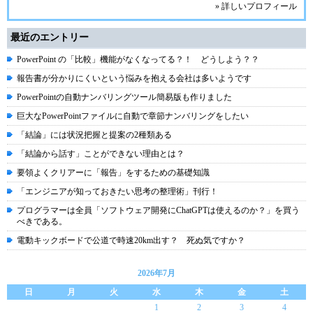
» 詳しいプロフィール
最近のエントリー
PowerPoint の「比較」機能がなくなってる？！ どうしよう？？
報告書が分かりにくいという悩みを抱える会社は多いようです
PowerPointの自動ナンバリングツール簡易版も作りました
巨大なPowerPointファイルに自動で章節ナンバリングをしたい
「結論」には状況把握と提案の2種類ある
「結論から話す」ことができない理由とは？
要領よくクリアーに「報告」をするための基礎知識
「エンジニアが知っておきたい思考の整理術」刊行！
プログラマーは全員「ソフトウェア開発にChatGPTは使えるのか？」を買う
べきである。
電動キックボードで公道で時速20km出す？ 死ぬ気ですか？
2026年7月
日
月
火
水
木
金
土
1
2
3
4