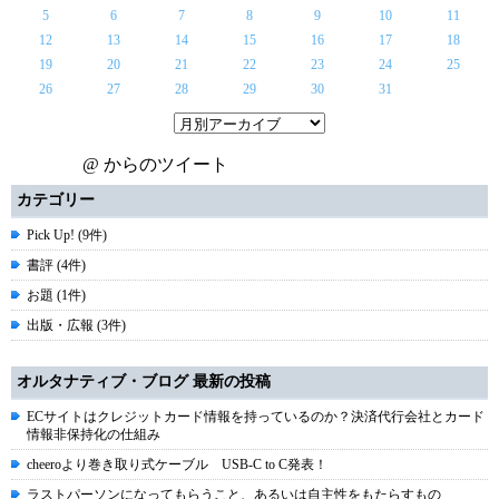
5
6
7
8
9
10
11
12
13
14
15
16
17
18
19
20
21
22
23
24
25
26
27
28
29
30
31
@ からのツイート
カテゴリー
Pick Up! (9件)
書評 (4件)
お題 (1件)
出版・広報 (3件)
オルタナティブ・ブログ 最新の投稿
ECサイトはクレジットカード情報を持っているのか？決済代行会社とカード
情報非保持化の仕組み
cheeroより巻き取り式ケーブル USB-C to C発表！
ラストパーソンになってもらうこと、あるいは自主性をもたらすもの