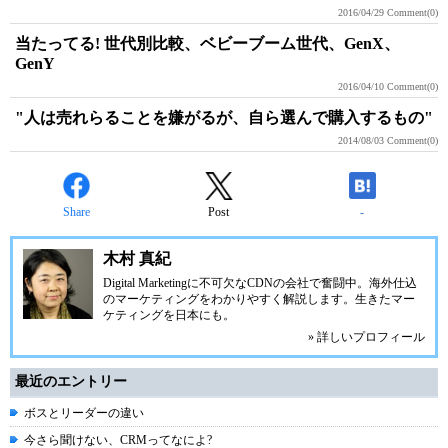
2016/04/29
Comment(0)
当たってる! 世代別比較、ベビーブーム世代、GenX、
GenY
2016/04/10
Comment(0)
"人は売れらることを嫌がるが、自ら選んで購入するもの"
2014/08/03
Comment(0)
Share
Post
-
木村 真紀
Digital Marketingに不可欠な
CDNの会社
で奮闘中。海外仕込
のマーケティングをわかりやすく解説します。生きたマー
ケティングを日本にも。
» 詳しいプロフィール
最近のエントリー
ボスとリーダーの違い
今さら聞けない、CRMってなによ?