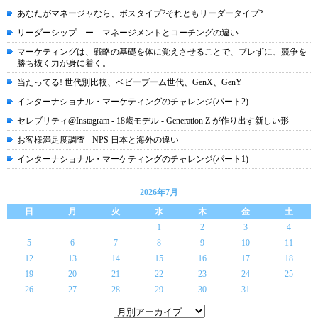
あなたがマネージャなら、ボスタイプ?それともリーダータイプ?
リーダーシップ ー マネージメントとコーチングの違い
マーケティングは、戦略の基礎を体に覚えさせることで、ブレずに、競争を
勝ち抜く力が身に着く。
当たってる! 世代別比較、ベビーブーム世代、GenX、GenY
インターナショナル・マーケティングのチャレンジ(パート2)
セレブリティ@Instagram - 18歳モデル - Generation Z が作り出す新しい形
お客様満足度調査 - NPS 日本と海外の違い
インターナショナル・マーケティングのチャレンジ(パート1)
2026年7月
日
月
火
水
木
金
土
1
2
3
4
5
6
7
8
9
10
11
12
13
14
15
16
17
18
19
20
21
22
23
24
25
26
27
28
29
30
31