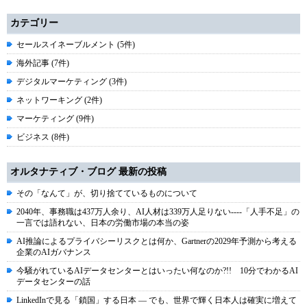
カテゴリー
セールスイネーブルメント (5件)
海外記事 (7件)
デジタルマーケティング (3件)
ネットワーキング (2件)
マーケティング (9件)
ビジネス (8件)
オルタナティブ・ブログ 最新の投稿
その「なんて」が、切り捨てているものについて
2040年、事務職は437万人余り、AI人材は339万人足りない----「人手不足」の
一言では語れない、日本の労働市場の本当の姿
AI推論によるプライバシーリスクとは何か、Gartnerの2029年予測から考える
企業のAIガバナンス
今騒がれているAIデータセンターとはいったい何なのか?!! 10分でわかるAI
データセンターの話
LinkedInで見る「鎖国」する日本 ― でも、世界で輝く日本人は確実に増えて