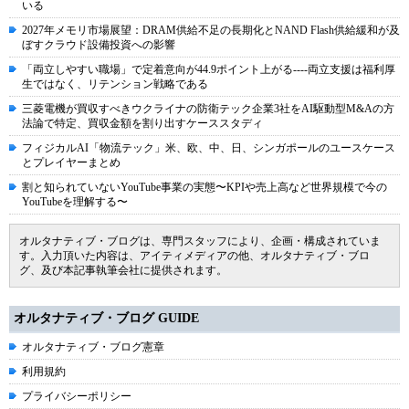
いる
2027年メモリ市場展望：DRAM供給不足の長期化とNAND Flash供給緩和が及
ぼすクラウド設備投資への影響
「両立しやすい職場」で定着意向が44.9ポイント上がる----両立支援は福利厚
生ではなく、リテンション戦略である
三菱電機が買収すべきウクライナの防衛テック企業3社をAI駆動型M&Aの方
法論で特定、買収金額を割り出すケーススタディ
フィジカルAI「物流テック」米、欧、中、日、シンガポールのユースケース
とプレイヤーまとめ
割と知られていないYouTube事業の実態〜KPIや売上高など世界規模で今の
YouTubeを理解する〜
オルタナティブ・ブログは、専門スタッフにより、企画・構成されていま
す。入力頂いた内容は、アイティメディアの他、オルタナティブ・ブロ
グ、及び本記事執筆会社に提供されます。
オルタナティブ・ブログ GUIDE
オルタナティブ・ブログ憲章
利用規約
プライバシーポリシー