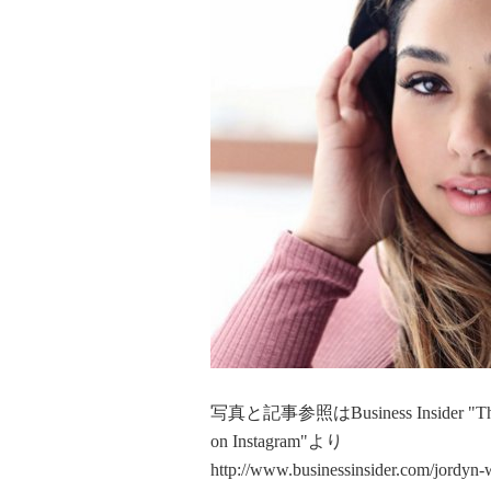
写真と記事参照はBusiness Insider "The new
on Instagram"より
http://www.businessinsider.com/jordyn