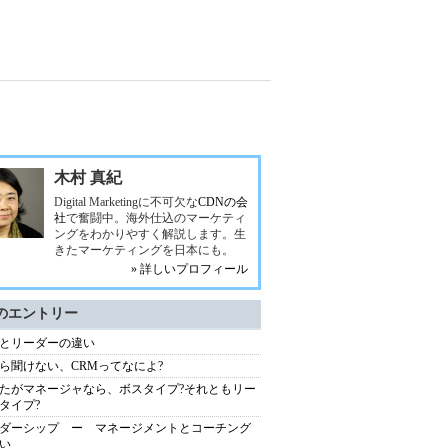
木村 真紀
Digital Marketingに不可欠な
CDNの会
社
で奮闘中。海外仕込のマーケティ
ングをわかりやすく解説します。生
きたマーケティングを日本にも。
» 詳しいプロフィール
のエントリー
とリーダーの違い
ら聞けない、CRMってなによ?
たがマネージャなら、ボスタイプ?それともリー
タイプ?
ダーシップ ー マネージメントとコーチング
い