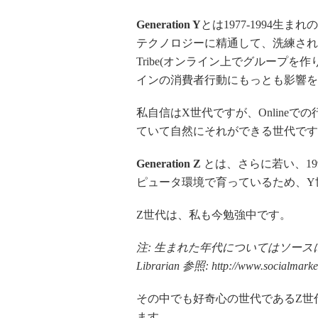
Generation Y
とは1977-1994
テクノロジーに精通して、洗練されている世
Tribe(オンライン上でグループ
インの消費者行動にもっとも影響を
私自信はX世代ですが、Online
ていて自然にそれができる世代です
Generation Z
とは、さらに若い、19
ピュータ環境で育っているため、Y
Z世代は、私も今勉強中です。
注: 生まれた年代についてはソー
Librarian 参照: http://www.socialmarketi
その中でも好奇心の世代であるZ世
ます。