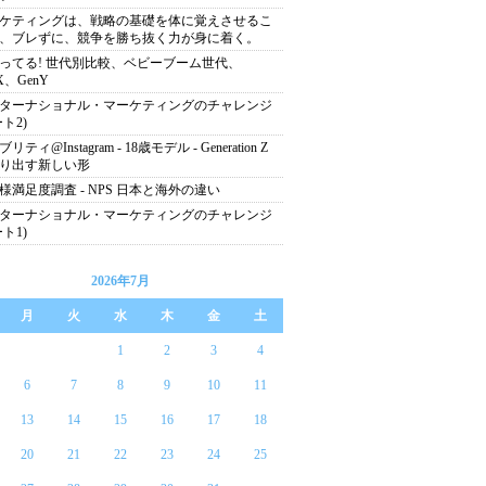
ケティングは、戦略の基礎を体に覚えさせるこ
、ブレずに、競争を勝ち抜く力が身に着く。
ってる! 世代別比較、ベビーブーム世代、
X、GenY
ターナショナル・マーケティングのチャレンジ
ト2)
リティ@Instagram - 18歳モデル - Generation Z
り出す新しい形
様満足度調査 - NPS 日本と海外の違い
ターナショナル・マーケティングのチャレンジ
ト1)
2026年7月
月
火
水
木
金
土
1
2
3
4
6
7
8
9
10
11
13
14
15
16
17
18
20
21
22
23
24
25