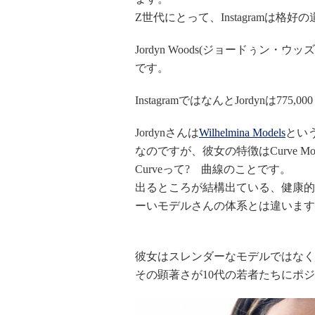
Z世代にとって、Instagramは格
Jordyn Woods(ジョードぅン・ウ
です。
Instagramで
は
なんとJordynは775
Jordynさんは
Wilhelmina Models
とい
なのですが、彼女の特徴はCurve M
Curveって? 曲線のことです。
出るところが結構出ている、健康的
ーいモデルさんの体系とは違います
彼女はスレンダーなモデルではなく
その顕著さが10代の若者たちにポ