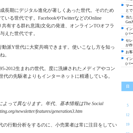
マー
生まれの成長期にデジタル進化が著しくあった世代。そのため
とで
当た
代です。FacebookやTwitterなどのOnline
Gen
を作り共有する群れ意識)文化の発達、オンラインTOオフラ
イン
与えた世代です。
(パー
セレブ
が作
での行動派Y世代に大変共鳴できます。使いこなし方を知っ
お客
ね。
イン
(パー
95-2012生まれの世代。度に洗練されたメディアやコン
世代の先駆者よりもインターネットに精通している。
日
スによって異なります。
年代、
基本情報はThe Social
5
ng.org/newsletter/features/generation3.htm
12
代の行動分析をするのに、小売業者は常に注目をしてい
19