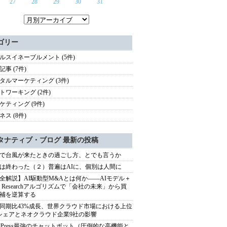
27
28
29
30
31
ゴリー
ルスイネーブルメント (5件)
記事 (7件)
タルマーケティング (3件)
トワーキング (2件)
ケティング (9件)
ネス (8件)
タナティブ・ブログ 最新の投稿
で台風が来たときの過ごし方、とでも言うか
は終わった（２）普遍はAIに、個別は人間に
全解説】AI駆動型M&Aとは何か――AIモデル＋
ep Researchアルゴリズムで「会社の未来」から買
補を逆算する
同期比43%成長、世界クラウド市場における上位
シェアとネオクラウド企業9社の影響
rdPress最強のチャットボット（圧倒的な高機能と