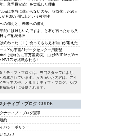
能、業界最安値）を実現した理由
uTuberは本当に儲からないのか。収益化した20人
人が月30万円以上という可能性
への備えと、未来への備え
年配には難しいんですよ」と君が言ったから八
日は年配記念日
は終わった（１）会ってもらえる理由が消えた
ースXの宇宙AIデータセンター用衛星
armind（最終的に百万基規模）にはNVIDIAのVera
bin NVL72が搭載される！
タナティブ・ブログは、専門スタッフにより、
・構成されています。入力頂いた内容は、アイ
メディアの他、オルタナティブ・ブログ、及び
事執筆会社に提供されます。
タナティブ・ブログ GUIDE
タナティブ・ブログ憲章
規約
イバシーポリシー
い合わせ