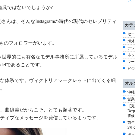
26
好の道具ではないでしょうか?
ッズ)さんは、そんなInstagramの時代の現代のセレブリティ
カテ
セー
海外
,000ものフォロワーがいます。
デジ
ネッ
う世界的にも有名なモデル事務所に所属しているモデル
マー
odelであることです。
ビジ
な体系です。ヴィクトリアシークレットに出てくる細
オル
。
沖縄
営業
【完
、曲線美だからこそ、とても顕著です。
De
収候
ジティブなメッセージを発信しているようです。
前年
3社
Wo