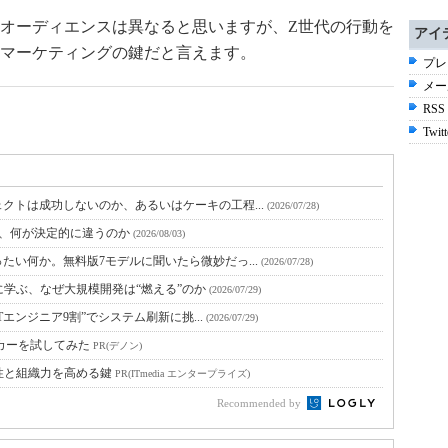
オーディエンスは異なると思いますが、Z世代の行動を
アイ
マーケティングの鍵だと言えます。
プレ
メー
RSS
Twitt
クトは成功しないのか、あるいはケーキの工程...
(2026/07/28)
と、何が決定的に違うのか
(2026/08/03)
たい何か。無料版7モデルに聞いたら微妙だっ...
(2026/07/28)
に学ぶ、なぜ大規模開発は“燃える”のか
(2026/07/29)
Tエンジニア9割”でシステム刷新に挑...
(2026/07/29)
ーカーを試してみた
PR(デノン)
性と組織力を高める鍵
PR(ITmedia エンタープライズ)
Recommended by