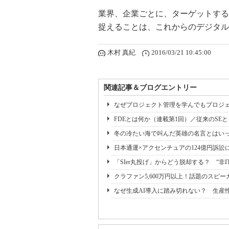
業界、企業ごとに、ターゲットする
捉えることは、これからのデジタル
木村 真紀
2016/03/21 10:45:00
関連記事＆ブログエントリー
なぜプロジェクト管理を学んでもプロジェ
FDEとは何か（連載第1回）／従来のSE
冬の冷たい海で叫んだ英雄の名言とはいっ
日本通運×アクセンチュアの124億円訴訟
「SIer丸投げ」からどう脱却する？ “非I
クラファン5,600万円以上！話題のスピ
なぜ生成AI導入に踏み切れない？ 生産