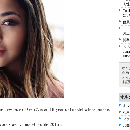
高性
Yo
に1
台風
「ご
月二
営業
スペ
St
Ru
オル
企画
ティ
本記
オル
オル
 face of Gen Z is an 18-year-old model who's famous
利用
プラ
-woods-gen-z-model-profile-2016-2
お問