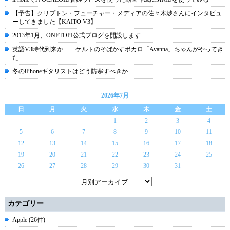
【予告】クリプトン・フューチャー・メディアの佐々木渉さんにインタビュ
ーしてきました【KAITO V3】
2013年1月、ONETOPI公式ブログを開設します
英語V3時代到来か――ケルトのそばかすボカロ「Avanna」ちゃんがやってき
た
冬のiPhoneギタリストはどう防寒すべきか
2026年7月
日
月
火
水
木
金
土
1
2
3
4
5
6
7
8
9
10
11
12
13
14
15
16
17
18
19
20
21
22
23
24
25
26
27
28
29
30
31
カテゴリー
Apple (26件)