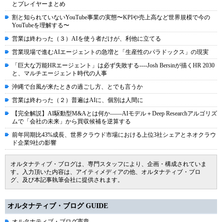
とプレイヤーまとめ
割と知られていないYouTube事業の実態〜KPIや売上高など世界規模で今の
YouTubeを理解する〜
営業は終わった（３）AIを使う者だけが、利他に立てる
営業現場で進むAIエージェントの急増と「生産性のパラドックス」の現実
「巨大な万能HRエージェント」は必ず失敗する----Josh Bersinが描くHR 2030
と、マルチエージェント時代の人事
沖縄で台風が来たときの過ごし方、とでも言うか
営業は終わった（２）普遍はAIに、個別は人間に
【完全解説】AI駆動型M&Aとは何か――AIモデル＋Deep Researchアルゴリズ
ムで「会社の未来」から買収候補を逆算する
前年同期比43%成長、世界クラウド市場における上位3社シェアとネオクラウ
ド企業9社の影響
オルタナティブ・ブログは、専門スタッフにより、企画・構成されていま
す。入力頂いた内容は、アイティメディアの他、オルタナティブ・ブロ
グ、及び本記事執筆会社に提供されます。
オルタナティブ・ブログ GUIDE
オルタナティブ・ブログ憲章