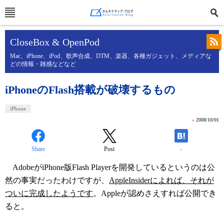
CloseBox & OpenPod
Mac、iPhone、iPod、歌声合成、DTM、楽器、各種ガジェット、メディアな
どの情報・雑感などなど
iPhoneのFlash搭載が破壊するもの
iPhone
»
2008/10/01
Share
Post
-
AdobeがiPhone版Flash Playerを開発しているというのは公
然の事実だったわけですが、
AppleInsiderによれば、それが
ついに完成したようです
。Appleが認めさえすれば公開でき
ると。