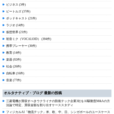
ビジネス (3件)
ビートルズ (37件)
ポッドキャスト (21件)
ラジオ (14件)
仮想世界 (21件)
初音ミク（VOCALOID） (394件)
携帯プレーヤー (36件)
教育 (14件)
楽器 (92件)
社会 (26件)
自転車 (16件)
音楽 (77件)
オルタナティブ・ブログ 最新の投稿
三菱電機が買収すべきウクライナの防衛テック企業3社をAI駆動型M&Aの方
法論で特定、買収金額を割り出すケーススタディ
フィジカルAI「物流テック」米、欧、中、日、シンガポールのユースケース