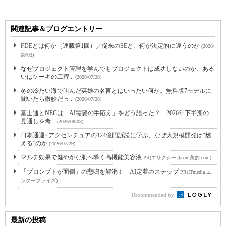
関連記事＆ブログエントリー
FDEとは何か（連載第1回）／従来のSEと、何が決定的に違うのか
(2026/
08/03)
なぜプロジェクト管理を学んでもプロジェクトは成功しないのか、ある
いはケーキの工程...
(2026/07/28)
冬の冷たい海で叫んだ英雄の名言とはいったい何か。無料版7モデルに
聞いたら微妙だっ...
(2026/07/28)
富士通とNECは「AI需要の手応え」をどう語った？ 2026年下半期の
見通しを考...
(2026/08/03)
日本通運×アクセンチュアの124億円訴訟に学ぶ、なぜ大規模開発は“燃
える”のか
(2026/07/29)
マルチ効果で健やかな肌へ導く高機能美容液
PR(エリクシール on 美的.com)
「プロンプトが面倒」の悲鳴を解消！ AI定着のステップ
PR(ITmedia エ
ンタープライズ)
Recommended by
最新の投稿