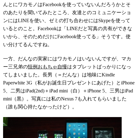
んとにワカモノはFacebookを使っていないんだろうかとそ
のあたりを聞いてみたところ、友達とのコミュニケーショ
ンにはLINEを使い、ゼミの打ち合わせにはSkypeを使って
いるとのこと。Facebookは「LINEだと写真の共有ができな
いから、そのためだけにFacebook使ってる」そうです。使
い分けてるんですね。
一方、だんなの実家にはワカモノはいないんですが、マカ
ー三兄弟の
恒例おもちゃ自慢
はタブレットばっかりになっ
てしまいました。長男（＝だんな）は地味にKindle
Paperwhite 3G（私がお誕生日プレゼントにあげた）とiPhone
5、二男はiPad(2nd)＋iPad mini（白）＋iPhone 5、三男はiPad
mini（黒）。写真には私のNexus 7も入れてもらいました
（誰も関心持たなかったけど）。