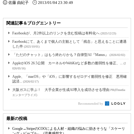
佐藤 由紀子
2013/01/04 23:30:49
関連記事＆ブログエントリー
Facebookが、月2件以上のリンクを含む投稿は有料化へ
(2025/12/23)
Facebookにて、あくまで個人の主観として「残念」と思えることに遭遇
した件
(2025/10/01)
「ただのチャット」はもう終わりかも？自律型AI『Manus』
(2026/02/02)
AppleがiOS 26.5公開 カーネルやWebKitなど多数の脆弱性を修正、...
(2
026/05/16)
Apple、「macOS」や「iOS」に影響するゼロデイ脆弱性を修正 悪用確
認済...
(2026/02/17)
大阪ガスに学ぶ！ 大手企業が生成AI導入を成功させる理由
PR(ITmedia
エンタープライズ)
Recommended by
最新の投稿
Google→StripeのCOOによる人材・組織の悩みに効きそうな「スケーリ
ング・ピープル」（読書感想文）