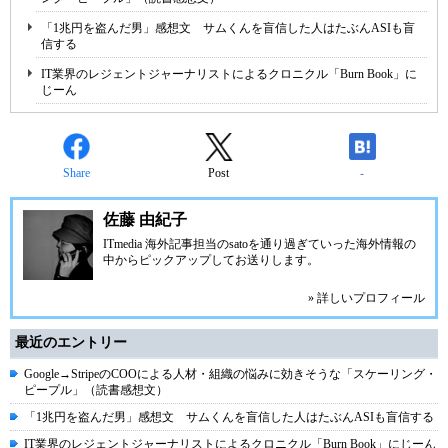
「1兆円を盗んだ男」感想文 サムくんを盲信した人はたぶんASIも盲
信する
IT業界のレジェントジャーナリストによるクロニクル「Burn Book」に
じーん
Share
Post
-
佐藤 由紀子
ITmedia 海外記事担当のsatoを通り過ぎていった海外情報の
中からピックアップしてお送りします。
» 詳しいプロフィール
最近のエントリー
Google→StripeのCOOによる人材・組織の悩みに効きそうな「スケーリング・
ピープル」（読書感想文）
「1兆円を盗んだ男」感想文 サムくんを盲信した人はたぶんASIも盲信する
IT業界のレジェントジャーナリストによるクロニクル「Burn Book」にじーん