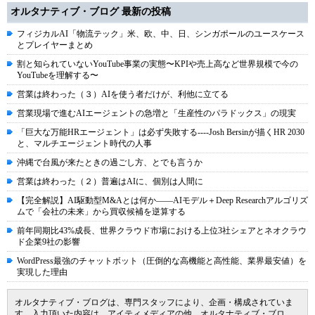
オルタナティブ・ブログ 最新の投稿
フィジカルAI「物流テック」米、欧、中、日、シンガポールのユースケース
とプレイヤーまとめ
割と知られていないYouTube事業の実態〜KPIや売上高など世界規模で今の
YouTubeを理解する〜
営業は終わった（３）AIを使う者だけが、利他に立てる
営業現場で進むAIエージェントの急増と「生産性のパラドックス」の現実
「巨大な万能HRエージェント」は必ず失敗する----Josh Bersinが描くHR 2030
と、マルチエージェント時代の人事
沖縄で台風が来たときの過ごし方、とでも言うか
営業は終わった（２）普遍はAIに、個別は人間に
【完全解説】AI駆動型M&Aとは何か――AIモデル＋Deep Researchアルゴリズ
ムで「会社の未来」から買収候補を逆算する
前年同期比43%成長、世界クラウド市場における上位3社シェアとネオクラウ
ド企業9社の影響
WordPress最強のチャットボット（圧倒的な高機能と高性能、業界最安値）を
実現した理由
オルタナティブ・ブログは、専門スタッフにより、企画・構成されていま
す。入力頂いた内容は、アイティメディアの他、オルタナティブ・ブロ