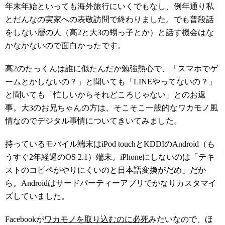
年末年始といっても海外旅行にいくでもなし、例年通り私
とだんなの実家への表敬訪問で終わりました。でも普段話
をしない層の人（高2と大3の甥っ子とか）と話す機会はな
かなかないので面白かったです。
高2のたっくんは誰に似たんだか勉強熱心で、「スマホでゲ
ームとかしないの？」と聞いても「LINEやってないの？」
と聞いても「忙しいからそれどころじゃない」とのお返
事。大3のお兄ちゃんの方は、そこそこ一般的なワカモノ風
情なのでデジタル事情についてきいてみました。
持っているモバイル端末はiPod touchとKDDIのAndroid（も
うすぐ2年経過のOS 2.1）端末。iPhoneにしないのは「テキ
ストのコピペがやりにくいのと日本語変換がだめ」だか
ら。Androidはサードパーティーアプリでかなりカスタマイ
ズしていました。
Facebookが
ワカモノを取り込むのに必死
みたいなので、ほ