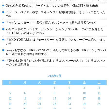
OpenAI創業者の1人、リード・ホフマンの最新刊「ChatGPTと語る未来」
『ジェフ・ベゾス』感想 スキャンダルも労組問題も、そういうことだった
のか
「モダンエルダー」──50代で読んでおくべき本（若き経営者もぜひ）
ハリウッドのタレントエージェンシーからシリコンバレーのVCに転身した
「LEGEND」の自伝がアツい
「WHO YOU ARE」はリモートワークを躊躇しているリーダーに読んでほし
い本
Googleもすなる「OKR」について、楽しく把握できる本「OKR：シリコンバ
レー式で大胆な目標を達成する」
『20 under 20 答えがない難問に挑むシリコンバレーの人々』でシリコンバレ
ーの今を垣間見る
2026年7月
日
月
火
水
木
金
土
1
2
3
4
5
6
7
8
9
10
11
12
13
14
15
16
17
18
19
20
21
22
23
24
25