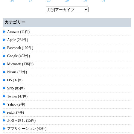
26
27
28
29
30
31
カテゴリー
Amazon (11件)
Apple (234件)
Facebook (102件)
Google (403件)
Microsoft (136件)
Nexus (35件)
OS (37件)
SNS (85件)
Twitter (47件)
Yahoo (2件)
reddit (7件)
お引っ越し (15件)
アプリケーション (46件)