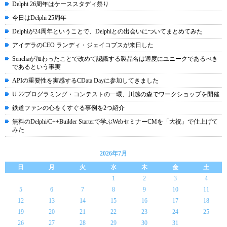
Delphi 26周年はケーススタディ祭り
今日はDelphi 25周年
Delphiが24周年ということで、Delphiとの出会いについてまとめてみた
アイデラのCEO ランディ・ジェイコプスが来日した
Senchaが加わったことで改めて認識する製品名は適度にユニークであるべき
であるという事実
APIの重要性を実感するCData Dayに参加してきました
U-22プログラミング・コンテストの一環、川越の森でワークショップを開催
鉄道ファンの心をくすぐる事例を2つ紹介
無料のDelphi/C++Builder Starterで学ぶWebセミナーCMを「大祝」で仕上げて
みた
2026年7月
日
月
火
水
木
金
土
1
2
3
4
5
6
7
8
9
10
11
12
13
14
15
16
17
18
19
20
21
22
23
24
25
26
27
28
29
30
31