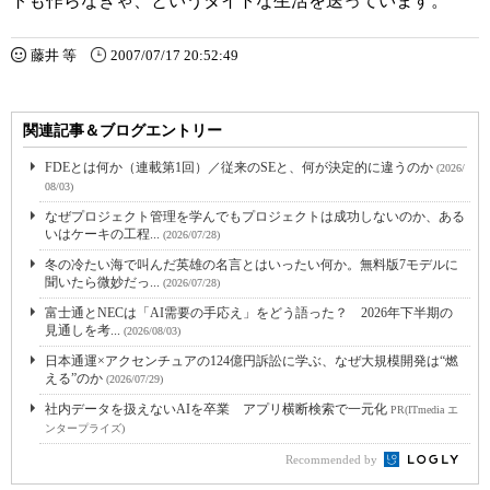
トも作らなきゃ、というタイトな生活を送っています。
藤井 等
2007/07/17 20:52:49
関連記事＆ブログエントリー
FDEとは何か（連載第1回）／従来のSEと、何が決定的に違うのか
(2026/
08/03)
なぜプロジェクト管理を学んでもプロジェクトは成功しないのか、ある
いはケーキの工程...
(2026/07/28)
冬の冷たい海で叫んだ英雄の名言とはいったい何か。無料版7モデルに
聞いたら微妙だっ...
(2026/07/28)
富士通とNECは「AI需要の手応え」をどう語った？ 2026年下半期の
見通しを考...
(2026/08/03)
日本通運×アクセンチュアの124億円訴訟に学ぶ、なぜ大規模開発は“燃
える”のか
(2026/07/29)
社内データを扱えないAIを卒業 アプリ横断検索で一元化
PR(ITmedia エ
ンタープライズ)
Recommended by