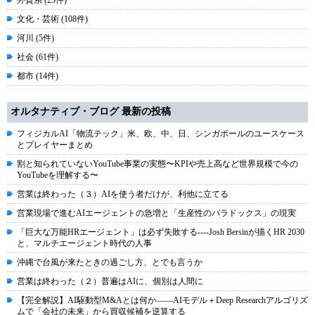
外資系 (23件)
文化・芸術 (108件)
河川 (5件)
社会 (61件)
都市 (14件)
オルタナティブ・ブログ 最新の投稿
フィジカルAI「物流テック」米、欧、中、日、シンガポールのユースケース
とプレイヤーまとめ
割と知られていないYouTube事業の実態〜KPIや売上高など世界規模で今の
YouTubeを理解する〜
営業は終わった（３）AIを使う者だけが、利他に立てる
営業現場で進むAIエージェントの急増と「生産性のパラドックス」の現実
「巨大な万能HRエージェント」は必ず失敗する----Josh Bersinが描くHR 2030
と、マルチエージェント時代の人事
沖縄で台風が来たときの過ごし方、とでも言うか
営業は終わった（２）普遍はAIに、個別は人間に
【完全解説】AI駆動型M&Aとは何か――AIモデル＋Deep Researchアルゴリズ
ムで「会社の未来」から買収候補を逆算する