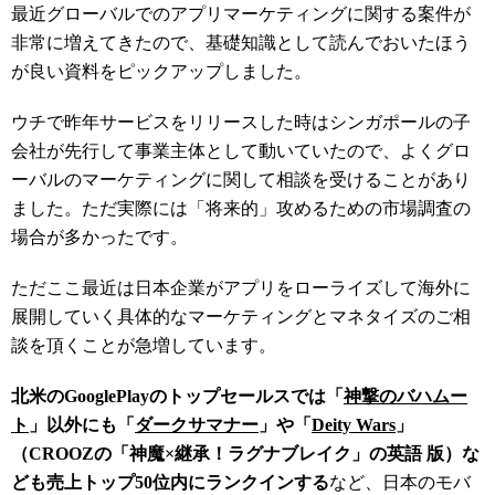
最近グローバルでのアプリマーケティングに関する案件が
非常に増えてきたので、基礎知識として読んでおいたほう
が良い資料をピックアップしました。
ウチで昨年サービスをリリースした時はシンガポールの子
会社が先行して事業主体として動いていたので、よくグロ
ーバルのマーケティングに関して相談を受けることがあり
ました。ただ実際には「将来的」攻めるための市場調査の
場合が多かったです。
ただここ最近は日本企業がアプリをローライズして海外に
展開していく具体的なマーケティングとマネタイズのご相
談を頂くことが急増しています。
北米のGooglePlayのトップセールスでは「
神撃のバハムー
ト
」以外にも「
ダークサマナー
」や「
Deity Wars
」
（CROOZの「神魔×継承！ラグナブレイク」の英語 版）な
ども売上トップ50位内にランクインする
など、日本のモバ