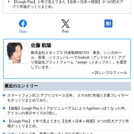
【Google Play】１年で見えてきた【北米＋日本＋韓国】３つの巨大ア
プリ市場ざっくりまとめ。
Share
Post
-
佐藤 航陽
株式会社メタップス 代表取締役CEO 東京、シンガポー
ル、香港、シリコンバレーでAndroid（アンドロイド）アプ
リ収益化プラットフォーム『
metaps（メタップス）
』を運営
しています。
» 詳しいプロフィール
最近のエントリー
スマートフォンECとアプリコマース元年。 スマホEC市場と主要プレイヤー
をざっくりまとめてみた。
【速報】Google PlayストアがリニューアルによりAppStoreっぽくなった件。
アイコンの表示サイズが2倍に。
【Google Play】１年で見えてきた【北米＋日本＋韓国】３つの巨大アプリ市
場ざっくりまとめ。