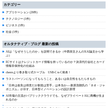
カテゴリー
アプリケーション (20件)
テクノロジー (1件)
ビジネス (1件)
社会 (1件)
オルタナティブ・ブログ 最新の投稿
AIは「なぜそうしたのか」を説明できるか（中西崇文さんのXAI論文から学
ぶ）
ECサイトはクレジットカード情報を持っているのか？決済代行会社とカード
情報非保持化の仕組み
cheeroより巻き取り式ケーブル USB-C to C発表！
ラストパーソンになってもらうこと、あるいは自主性をもたらすもの
「日本は改良は得意だが創造は苦手」は本当か----新原浩朗氏の「ネオ・ジャ
ポニズム」が示す、日本型イノベーションの設計原理
AI市場の主流がパブリッククラウドでも、なぜプライベートAIに商機が生ま
れるのか