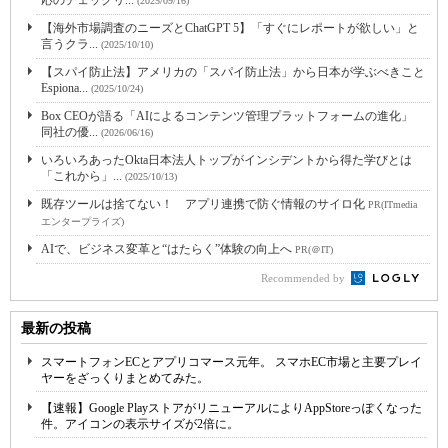
応のチェックリ...
(2025/09/16)
【海外市場調査のニーズとChatGPT 5】「すぐにレポートが欲しい」と
言うクラ...
(2025/10/10)
【スパイ防止法】アメリカの「スパイ防止法」から日本が学ぶべきこと
Espiona...
(2025/10/24)
Box CEOが語る「AIによるコンテンツ管理プラットフォームの進化」
同社の優...
(2026/06/16)
いろいろあったOkta日本法人トップがインシデントから得た学びとは
「これから」...
(2025/10/13)
既存ツールは捨てない！ アプリ連携で防ぐ情報のサイロ化
PR(ITmedia
エンタープライズ)
AIで、ビジネス変革と“はたらく”体験の向上へ
PR(＠IT)
Recommended by
最新の投稿
スマートフォンECとアプリコマース元年。 スマホEC市場と主要プレイ
ヤーをざっくりまとめてみた。
【速報】Google PlayストアがリニューアルによりAppStoreっぽくなった
件。アイコンの表示サイズが2倍に。