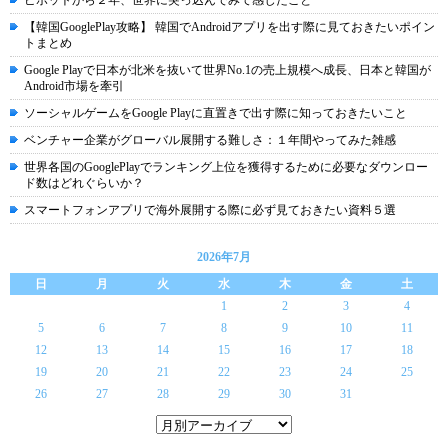
ピボットから２年、世界に突っ込んでみて感じたこと
【韓国GooglePlay攻略】 韓国でAndroidアプリを出す際に見ておきたいポイン
トまとめ
Google Playで日本が北米を抜いて世界No.1の売上規模へ成長、日本と韓国が
Android市場を牽引
ソーシャルゲームをGoogle Playに直置きで出す際に知っておきたいこと
ベンチャー企業がグローバル展開する難しさ：１年間やってみた雑感
世界各国のGooglePlayでランキング上位を獲得するために必要なダウンロー
ド数はどれぐらいか？
スマートフォンアプリで海外展開する際に必ず見ておきたい資料５選
2026年7月
日
月
火
水
木
金
土
1
2
3
4
5
6
7
8
9
10
11
12
13
14
15
16
17
18
19
20
21
22
23
24
25
26
27
28
29
30
31